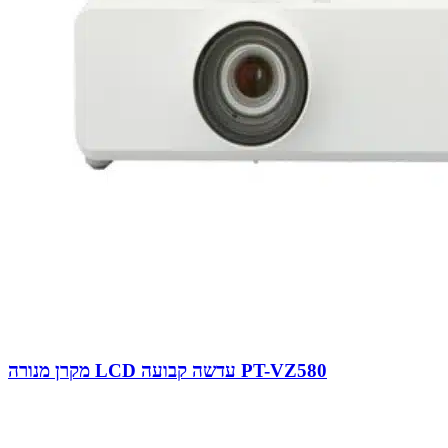
מקרן מנורה LCD עדשה קבועה PT-VZ580