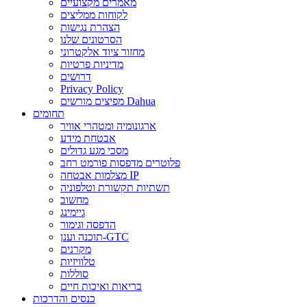
מאמרים מקצועיים
לקוחות ממליצים
הצהרת נגישות
הסרטונים שלנו
מחזור ציוד אלקטרוני
מדיניות פרטיות
דרושים
Privacy Policy
מפיצים מורשים Dahua
תחומים
ארגונומיה ומטהרי אוויר
אבטחת מידע
מסכי מגע גדולים
פלוטרים מדפסות פורמט רחב
מצלמות אבטחה IP
תשתיות תקשורת וטלפוניה
מחשוב
גיימינג
הדפסה וגימור
תוכנה וענן-GTC
מקרנים
טלוויזיות
סוללות
בריאות ואיכות חיים
כנסים והדרכות