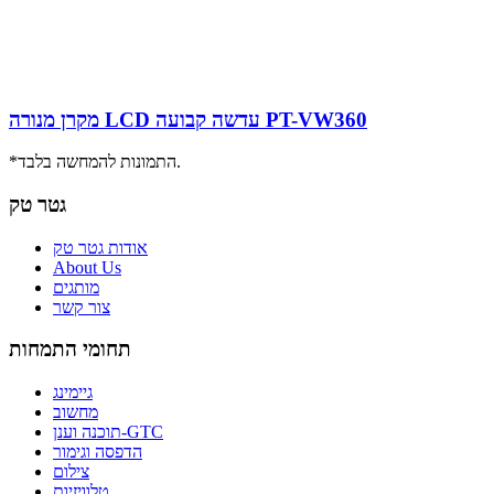
מקרן מנורה LCD עדשה קבועה PT-VW360
*התמונות להמחשה בלבד.
גטר טק
אודות גטר טק
About Us
מותגים
צור קשר
תחומי התמחות
גיימינג
מחשוב
תוכנה וענן-GTC
הדפסה וגימור
צילום
טלוויזיות