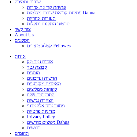
שירות ותמיכה
פתיחת קריאת שירות
פתיחת קריאת שירות מצלמות Dahua
תעודות אחריות
סרטוני התקנות ותקלות
צור קשר
About Us
קטלוגים
קטלוג מוצרים Fellowes
אודות
אודות גטר טק
קבוצת גטר
מותגים
חדשות ועדכונים
מאמרים מקצועיים
לקוחות ממליצים
הסרטונים שלנו
הצהרת נגישות
מחזור ציוד אלקטרוני
מדיניות פרטיות
Privacy Policy
מפיצים מורשים Dahua
דרושים
תחומים