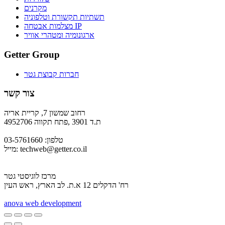
מקרנים
תשתיות תקשורת וטלפוניה
מצלמות אבטחה IP
ארגונומיה ומטהרי אוויר
Getter Group
חברות קבוצת גטר
צור קשר
רחוב שמשון 7, קריית אריה
ת.ד 3901 ,פתח תקווה 4952706
טלפון: 03-5761660
techweb@getter.co.il
מייל:
מרכז לוגיסטי גטר
רח' הדקלים 12 א.ת. לב הארץ, ראש העין
a
nova web development