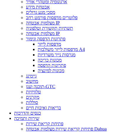
ארגונומיה ומטהרי אוויר
אבטחת מידע
מסכי מגע גדולים
פלוטרים מדפסות פורמט רחב
מצלמות אבטחה IP
תשתיות תקשורת וטלפוניה
מצלמות אבטחה IP
פתרונות הדפסה וגימור
מדפסות לייזר
מדפסות לייזר משולבות A4
מגרסות נייר משרדיות
מכונות כריכה
פתרונות הדפסה
מכונות למינציה
גיימינג
מחשוב
תוכנה וענן-GTC
טלוויזיות
מקרנים
סוללות
בריאות ואיכות חיים
כנסים והדרכות
שירות ותמיכה
פתיחת קריאת שירות
פתיחת קריאת שירות מצלמות אבטחה Dahua