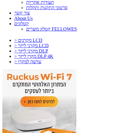
תעודות אחריות
סרטוני התקנות ותקלות
צור קשר
About Us
קטלוגים
קטלוג מוצרים FELLOWES
> מקרנים LCD
> מקרני לייזר LCD
> מקרני לייזר DLP
> מקרן לייזר DLP 4K
> עדשה למקרן