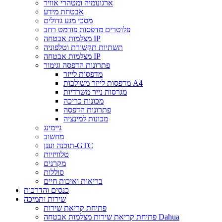
ארגונומיה ומטהרי אוויר
אבטחת מידע
מסכי מגע גדולים
פלוטרים מדפסות פורמט רחב
מצלמות אבטחה IP
תשתיות תקשורת וטלפוניה
מצלמות אבטחה IP
פתרונות הדפסה וגימור
מדפסות לייזר
מדפסות לייזר משולבות A4
מגרסות נייר משרדיות
מכונות כריכה
פתרונות הדפסה
מכונות למינציה
גיימינג
מחשוב
תוכנה וענן-GTC
טלוויזיות
מקרנים
סוללות
בריאות ואיכות חיים
כנסים והדרכות
שירות ותמיכה
פתיחת קריאת שירות
פתיחת קריאת שירות מצלמות אבטחה Dahua