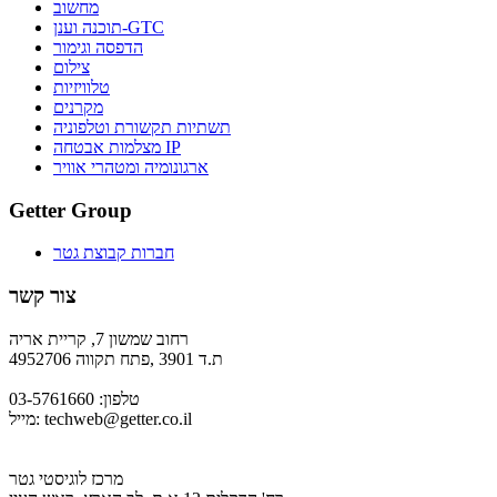
מחשוב
תוכנה וענן-GTC
הדפסה וגימור
צילום
טלוויזיות
מקרנים
תשתיות תקשורת וטלפוניה
מצלמות אבטחה IP
ארגונומיה ומטהרי אוויר
Getter Group
חברות קבוצת גטר
צור קשר
רחוב שמשון 7, קריית אריה
ת.ד 3901 ,פתח תקווה 4952706
טלפון: 03-5761660
techweb@getter.co.il
מייל:
מרכז לוגיסטי גטר