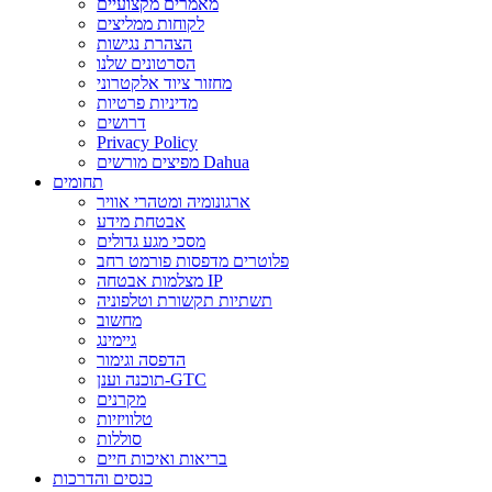
מאמרים מקצועיים
לקוחות ממליצים
הצהרת נגישות
הסרטונים שלנו
מחזור ציוד אלקטרוני
מדיניות פרטיות
דרושים
Privacy Policy
מפיצים מורשים Dahua
תחומים
ארגונומיה ומטהרי אוויר
אבטחת מידע
מסכי מגע גדולים
פלוטרים מדפסות פורמט רחב
מצלמות אבטחה IP
תשתיות תקשורת וטלפוניה
מחשוב
גיימינג
הדפסה וגימור
תוכנה וענן-GTC
מקרנים
טלוויזיות
סוללות
בריאות ואיכות חיים
כנסים והדרכות