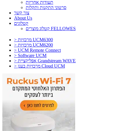
תעודות אחריות
סרטוני התקנות ותקלות
צור קשר
About Us
קטלוגים
קטלוג מוצרים FELLOWES
> מרכזיות UCM6300
> מרכזיות UCM6200
> UCM Remote Connect
> Software UCM
> אפליקציית Grandstream WAVE
> מרכזיות בענן Cloud UCM