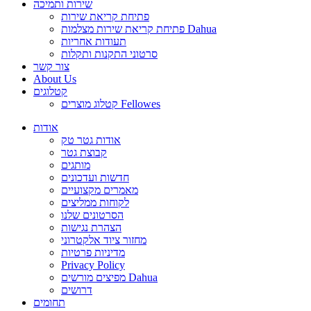
שירות ותמיכה
פתיחת קריאת שירות
פתיחת קריאת שירות מצלמות Dahua
תעודות אחריות
סרטוני התקנות ותקלות
צור קשר
About Us
קטלוגים
קטלוג מוצרים Fellowes
אודות
אודות גטר טק
קבוצת גטר
מותגים
חדשות ועדכונים
מאמרים מקצועיים
לקוחות ממליצים
הסרטונים שלנו
הצהרת נגישות
מחזור ציוד אלקטרוני
מדיניות פרטיות
Privacy Policy
מפיצים מורשים Dahua
דרושים
תחומים