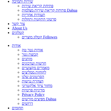
שירות ותמיכה
פתיחת קריאת שירות
פתיחת קריאת שירות מצלמות Dahua
תעודות אחריות
סרטוני התקנות ותקלות
צור קשר
About Us
קטלוגים
קטלוג מוצרים Fellowes
אודות
אודות גטר טק
קבוצת גטר
מותגים
חדשות ועדכונים
מאמרים מקצועיים
לקוחות ממליצים
הסרטונים שלנו
הצהרת נגישות
מחזור ציוד אלקטרוני
מדיניות פרטיות
Privacy Policy
מפיצים מורשים Dahua
דרושים
תחומים