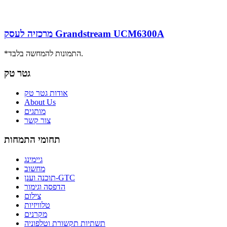
מרכזיה לעסק Grandstream UCM6300A
*התמונות להמחשה בלבד.
גטר טק
אודות גטר טק
About Us
מותגים
צור קשר
תחומי התמחות
גיימינג
מחשוב
תוכנה וענן-GTC
הדפסה וגימור
צילום
טלוויזיות
מקרנים
תשתיות תקשורת וטלפוניה