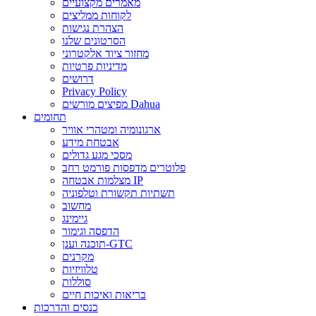
מאמרים מקצועיים
לקוחות ממליצים
הצהרת נגישות
הסרטונים שלנו
מחזור ציוד אלקטרוני
מדיניות פרטיות
דרושים
Privacy Policy
מפיצים מורשים Dahua
תחומים
ארגונומיה ומטהרי אוויר
אבטחת מידע
מסכי מגע גדולים
פלוטרים מדפסות פורמט רחב
מצלמות אבטחה IP
תשתיות תקשורת וטלפוניה
מחשוב
גיימינג
הדפסה וגימור
תוכנה וענן-GTC
מקרנים
טלוויזיות
סוללות
בריאות ואיכות חיים
כנסים והדרכות