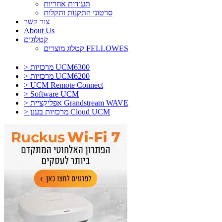
תעודות אחריות
סרטוני התקנות ותקלות
צור קשר
About Us
קטלוגים
קטלוג מוצרים FELLOWES
> מרכזיות UCM6300
> מרכזיות UCM6200
> UCM Remote Connect
> Software UCM
> אפליקציית Grandstream WAVE
> מרכזיות בענן Cloud UCM