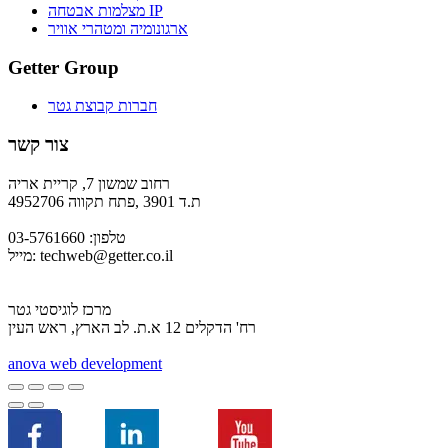
מצלמות אבטחה IP
ארגונומיה ומטהרי אוויר
Getter Group
חברות קבוצת גטר
צור קשר
רחוב שמשון 7, קריית אריה
ת.ד 3901 ,פתח תקווה 4952706
טלפון: 03-5761660
techweb@getter.co.il
מייל:
מרכז לוגיסטי גטר
רח' הדקלים 12 א.ת. לב הארץ, ראש העין
a
nova web development