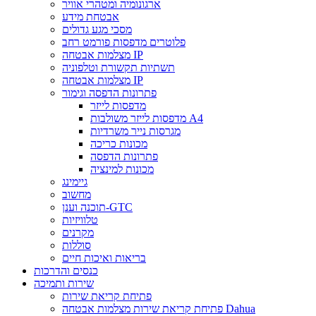
ארגונומיה ומטהרי אוויר
אבטחת מידע
מסכי מגע גדולים
פלוטרים מדפסות פורמט רחב
מצלמות אבטחה IP
תשתיות תקשורת וטלפוניה
מצלמות אבטחה IP
פתרונות הדפסה וגימור
מדפסות לייזר
מדפסות לייזר משולבות A4
מגרסות נייר משרדיות
מכונות כריכה
פתרונות הדפסה
מכונות למינציה
גיימינג
מחשוב
תוכנה וענן-GTC
טלוויזיות
מקרנים
סוללות
בריאות ואיכות חיים
כנסים והדרכות
שירות ותמיכה
פתיחת קריאת שירות
פתיחת קריאת שירות מצלמות אבטחה Dahua