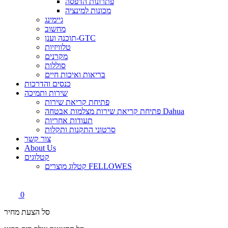
פתרונות הדפסה
מכונות למינציה
גיימינג
מחשוב
תוכנה וענן-GTC
טלוויזיות
מקרנים
סוללות
בריאות ואיכות חיים
כנסים והדרכות
שירות ותמיכה
פתיחת קריאת שירות
פתיחת קריאת שירות מצלמות אבטחה Dahua
תעודות אחריות
סרטוני התקנות ותקלות
צור קשר
About Us
קטלוגים
קטלוג מוצרים FELLOWES
0
סל הצעת מחיר