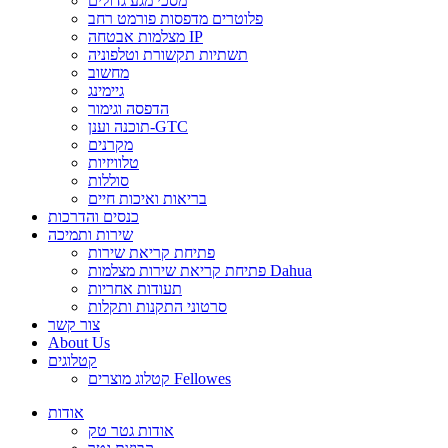
מסכי מגע גדולים
פלוטרים מדפסות פורמט רחב
מצלמות אבטחה IP
תשתיות תקשורת וטלפוניה
מחשוב
גיימינג
הדפסה וגימור
תוכנה וענן-GTC
מקרנים
טלוויזיות
סוללות
בריאות ואיכות חיים
כנסים והדרכות
שירות ותמיכה
פתיחת קריאת שירות
פתיחת קריאת שירות מצלמות Dahua
תעודות אחריות
סרטוני התקנות ותקלות
צור קשר
About Us
קטלוגים
קטלוג מוצרים Fellowes
אודות
אודות גטר טק