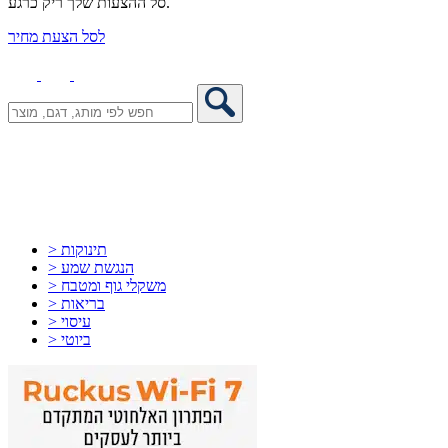
סל ההצעות שלך ריק כרגע.
לסל הצעת מחיר
> תינוקות
> הנגשת שמע
> משקלי גוף ומטבח
> בריאות
> עיסוי
> ביוטי