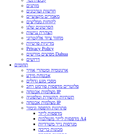
קבוצת גטר
מותגים
חדשות ועדכונים
מאמרים מקצועיים
לקוחות ממליצים
הסרטונים שלנו
הצהרת נגישות
מחזור ציוד אלקטרוני
מדיניות פרטיות
Privacy Policy
מפיצים מורשים Dahua
דרושים
תחומים
ארגונומיה ומטהרי אוויר
אבטחת מידע
מסכי מגע גדולים
פלוטרים מדפסות פורמט רחב
מצלמות אבטחה IP
תשתיות תקשורת וטלפוניה
מצלמות אבטחה IP
פתרונות הדפסה וגימור
מדפסות לייזר
מדפסות לייזר משולבות A4
מגרסות נייר משרדיות
מכונות כריכה