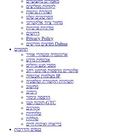
מאמרים מקצועיים
לקוחות ממליצים
הצהרת נגישות
הסרטונים שלנו
מחזור ציוד אלקטרוני
מדיניות פרטיות
דרושים
Privacy Policy
מפיצים מורשים Dahua
תחומים
ארגונומיה ומטהרי אוויר
אבטחת מידע
מסכי מגע גדולים
פלוטרים מדפסות פורמט רחב
מצלמות אבטחה IP
תשתיות תקשורת וטלפוניה
מחשוב
גיימינג
הדפסה וגימור
תוכנה וענן-GTC
מקרנים
טלוויזיות
סוללות
בריאות ואיכות חיים
כנסים והדרכות