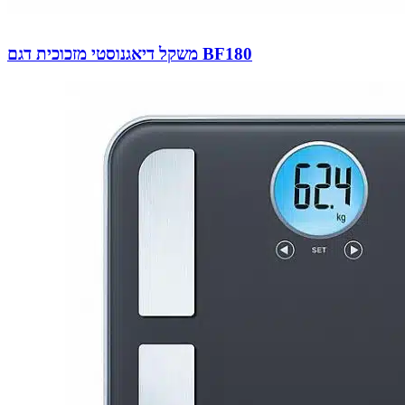
משקל דיאגנוסטי מזכוכית דגם BF180