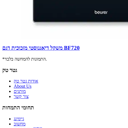
משקל דיאגנוסטי מזכוכית דגם BF720
*התמונות להמחשה בלבד.
גטר טק
אודות גטר טק
About Us
מותגים
צור קשר
תחומי התמחות
גיימינג
מחשוב