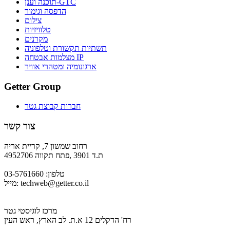
תוכנה וענן-GTC
הדפסה וגימור
צילום
טלוויזיות
מקרנים
תשתיות תקשורת וטלפוניה
מצלמות אבטחה IP
ארגונומיה ומטהרי אוויר
Getter Group
חברות קבוצת גטר
צור קשר
רחוב שמשון 7, קריית אריה
ת.ד 3901 ,פתח תקווה 4952706
טלפון: 03-5761660
techweb@getter.co.il
מייל:
מרכז לוגיסטי גטר
רח' הדקלים 12 א.ת. לב הארץ, ראש העין