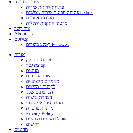
שירות ותמיכה
פתיחת קריאת שירות
פתיחת קריאת שירות מצלמות Dahua
תעודות אחריות
סרטוני התקנות ותקלות
צור קשר
About Us
קטלוגים
קטלוג מוצרים Fellowes
אודות
אודות גטר טק
קבוצת גטר
מותגים
חדשות ועדכונים
מאמרים מקצועיים
לקוחות ממליצים
הסרטונים שלנו
הצהרת נגישות
מחזור ציוד אלקטרוני
מדיניות פרטיות
Privacy Policy
מפיצים מורשים Dahua
דרושים
תחומים