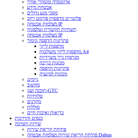
ארגונומיה ומטהרי אוויר
אבטחת מידע
מסכי מגע גדולים
פלוטרים מדפסות פורמט רחב
מצלמות אבטחה IP
תשתיות תקשורת וטלפוניה
מצלמות אבטחה IP
פתרונות הדפסה וגימור
מדפסות לייזר
מדפסות לייזר משולבות A4
מגרסות נייר משרדיות
מכונות כריכה
פתרונות הדפסה
מכונות למינציה
גיימינג
מחשוב
תוכנה וענן-GTC
טלוויזיות
מקרנים
סוללות
בריאות ואיכות חיים
כנסים והדרכות
שירות ותמיכה
פתיחת קריאת שירות
פתיחת קריאת שירות מצלמות אבטחה Dahua