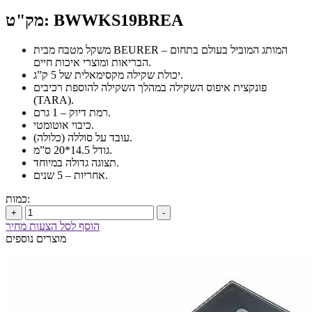
מק"ט: BWWKS19BREA
משקל מטבח מבית BEURER – המותג המוביל בעולם בתחום
הבריאות ומוצרי איכות חיים.
יכולת שקילה מקסימאלית של 5 ק”ג.
פונקצית איפוס השקילה במהלך השקילה להוספת רכיבים
(TARA).
רמת דיוק – 1 גרם.
כיבוי אוטומטי.
עובד על סוללה (כלולה).
גודל 14.5*20 ס”מ.
תצוגה גדולה במיוחד.
אחריות – 5 שנים.
כמות:
+
-
הוסף לסל הצעות מחיר
מוצרים נוספים