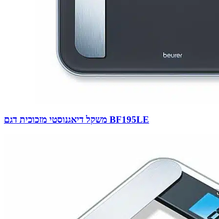
משקל דיאגנוסטי מזכוכית דגם BF195LE