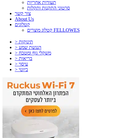
תעודות אחריות
סרטוני התקנות ותקלות
צור קשר
About Us
קטלוגים
קטלוג מוצרים FELLOWES
> תינוקות
> הנגשת שמע
> משקלי גוף ומטבח
> בריאות
> עיסוי
> ביוטי