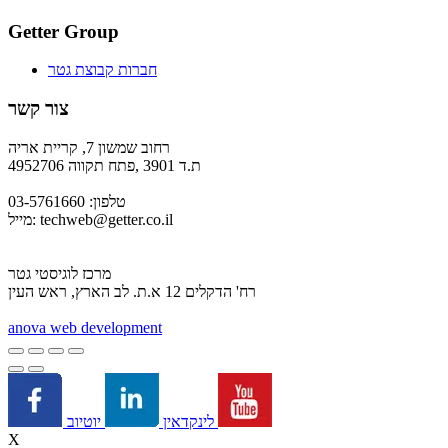
Getter Group
חברות קבוצת גטר
צור קשר
רחוב שמשון 7, קריית אריה
ת.ד 3901 ,פתח תקווה 4952706
טלפון: 03-5761660
techweb@getter.co.il
מייל:
מרכז לוגיסטי גטר
רח' הדקלים 12 א.ת. לב הארץ, ראש העין
a
nova web development
יוטיוב
לינקדאין
X