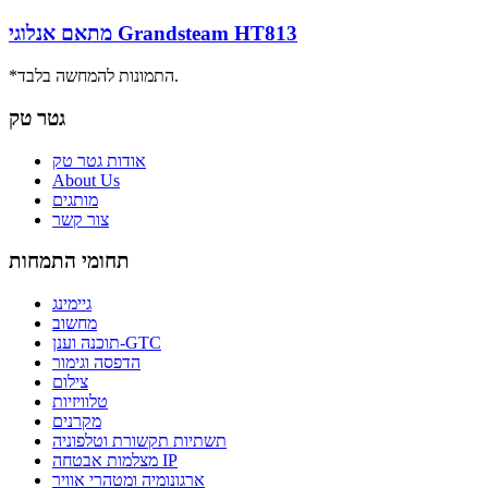
מתאם אנלוגי Grandsteam HT813
*התמונות להמחשה בלבד.
גטר טק
אודות גטר טק
About Us
מותגים
צור קשר
תחומי התמחות
גיימינג
מחשוב
תוכנה וענן-GTC
הדפסה וגימור
צילום
טלוויזיות
מקרנים
תשתיות תקשורת וטלפוניה
מצלמות אבטחה IP
ארגונומיה ומטהרי אוויר