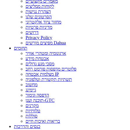
מאמרים מקצועיים
לקוחות ממליצים
הצהרת נגישות
הסרטונים שלנו
מחזור ציוד אלקטרוני
מדיניות פרטיות
דרושים
Privacy Policy
מפיצים מורשים Dahua
תחומים
ארגונומיה ומטהרי אוויר
אבטחת מידע
מסכי מגע גדולים
פלוטרים מדפסות פורמט רחב
מצלמות אבטחה IP
תשתיות תקשורת וטלפוניה
מחשוב
גיימינג
הדפסה וגימור
תוכנה וענן-GTC
מקרנים
טלוויזיות
סוללות
בריאות ואיכות חיים
כנסים והדרכות