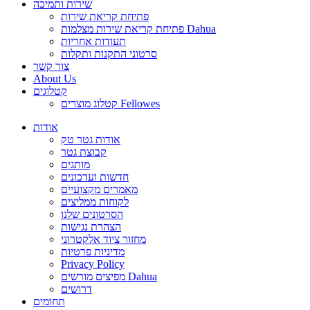
שירות ותמיכה
פתיחת קריאת שירות
פתיחת קריאת שירות מצלמות Dahua
תעודות אחריות
סרטוני התקנות ותקלות
צור קשר
About Us
קטלוגים
קטלוג מוצרים Fellowes
אודות
אודות גטר טק
קבוצת גטר
מותגים
חדשות ועדכונים
מאמרים מקצועיים
לקוחות ממליצים
הסרטונים שלנו
הצהרת נגישות
מחזור ציוד אלקטרוני
מדיניות פרטיות
Privacy Policy
מפיצים מורשים Dahua
דרושים
תחומים