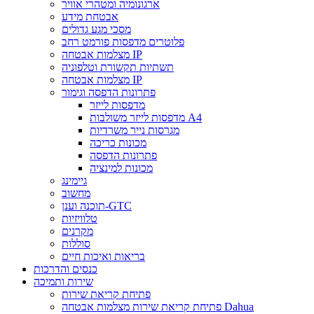
ארגונומיה ומטהרי אוויר
אבטחת מידע
מסכי מגע גדולים
פלוטרים מדפסות פורמט רחב
מצלמות אבטחה IP
תשתיות תקשורת וטלפוניה
מצלמות אבטחה IP
פתרונות הדפסה וגימור
מדפסות לייזר
מדפסות לייזר משולבות A4
מגרסות נייר משרדיות
מכונות כריכה
פתרונות הדפסה
מכונות למינציה
גיימינג
מחשוב
תוכנה וענן-GTC
טלוויזיות
מקרנים
סוללות
בריאות ואיכות חיים
כנסים והדרכות
שירות ותמיכה
פתיחת קריאת שירות
פתיחת קריאת שירות מצלמות אבטחה Dahua