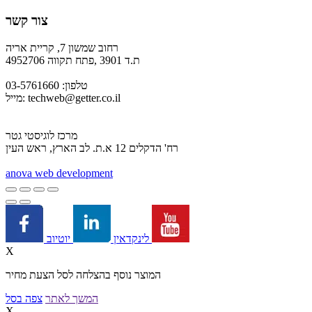
צור קשר
רחוב שמשון 7, קריית אריה
ת.ד 3901 ,פתח תקווה 4952706
טלפון: 03-5761660
techweb@getter.co.il
מייל:
מרכז לוגיסטי גטר
רח' הדקלים 12 א.ת. לב הארץ, ראש העין
a
nova web development
יוטיוב
לינקדאין
X
המוצר נוסף בהצלחה לסל הצעת מחיר
המשך לאתר
צפה בסל
X