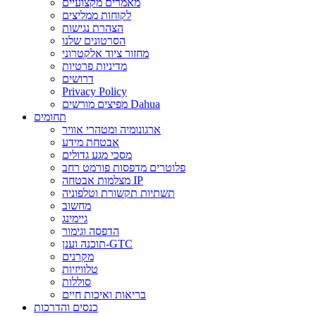
מאמרים מקצועיים
לקוחות ממליצים
הצהרת נגישות
הסרטונים שלנו
מחזור ציוד אלקטרוני
מדיניות פרטיות
דרושים
Privacy Policy
מפיצים מורשים Dahua
תחומים
ארגונומיה ומטהרי אוויר
אבטחת מידע
מסכי מגע גדולים
פלוטרים מדפסות פורמט רחב
מצלמות אבטחה IP
תשתיות תקשורת וטלפוניה
מחשוב
גיימינג
הדפסה וגימור
תוכנה וענן-GTC
מקרנים
טלוויזיות
סוללות
בריאות ואיכות חיים
כנסים והדרכות