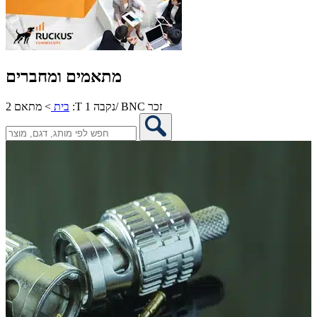
מתאמים ומחברים
מתאם 2 :T נקבה 1/ BNC זכר
בית
>