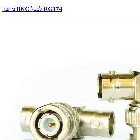
מחבר BNC לכבל RG174