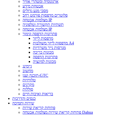
ארגונומיה ומטהרי אוויר
אבטחת מידע
מסכי מגע גדולים
פלוטרים מדפסות פורמט רחב
מצלמות אבטחה IP
תשתיות תקשורת וטלפוניה
מצלמות אבטחה IP
פתרונות הדפסה וגימור
מדפסות לייזר
מדפסות לייזר משולבות A4
מגרסות נייר משרדיות
מכונות כריכה
פתרונות הדפסה
מכונות למינציה
גיימינג
מחשוב
תוכנה וענן-GTC
טלוויזיות
מקרנים
סוללות
בריאות ואיכות חיים
כנסים והדרכות
שירות ותמיכה
פתיחת קריאת שירות
פתיחת קריאת שירות מצלמות אבטחה Dahua