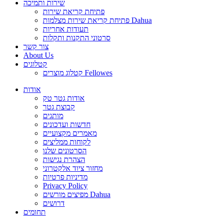
שירות ותמיכה
פתיחת קריאת שירות
פתיחת קריאת שירות מצלמות Dahua
תעודות אחריות
סרטוני התקנות ותקלות
צור קשר
About Us
קטלוגים
קטלוג מוצרים Fellowes
אודות
אודות גטר טק
קבוצת גטר
מותגים
חדשות ועדכונים
מאמרים מקצועיים
לקוחות ממליצים
הסרטונים שלנו
הצהרת נגישות
מחזור ציוד אלקטרוני
מדיניות פרטיות
Privacy Policy
מפיצים מורשים Dahua
דרושים
תחומים