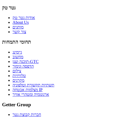
גטר טק
אודות גטר טק
About Us
מותגים
צור קשר
תחומי התמחות
גיימינג
מחשוב
תוכנה וענן-GTC
הדפסה וגימור
צילום
טלוויזיות
מקרנים
תשתיות תקשורת וטלפוניה
מצלמות אבטחה IP
ארגונומיה ומטהרי אוויר
Getter Group
חברות קבוצת גטר