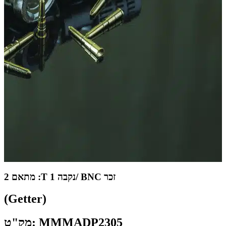
מתאם 2 :T נקבה 1/ BNC זכר
(Getter)
מק"ט: MMMADP2305