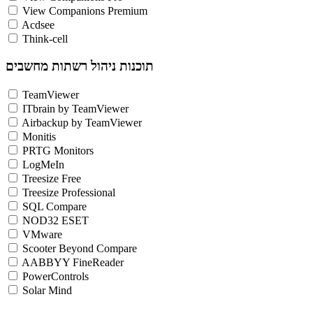
View Companions Premium
Acdsee
Think-cell
תוכנות ניהול רשתות מחשבים
TeamViewer
ITbrain by TeamViewer
Airbackup by TeamViewer
Monitis
PRTG Monitors
LogMeIn
Treesize Free
Treesize Professional
SQL Compare
NOD32 ESET
VMware
Scooter Beyond Compare
AABBYY FineReader
PowerControls
Solar Mind