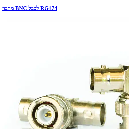
מחבר BNC לכבל RG174