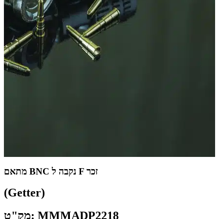
מתאם BNC נקבה ל F זכר
(Getter)
מק"ט: MMMADP2218