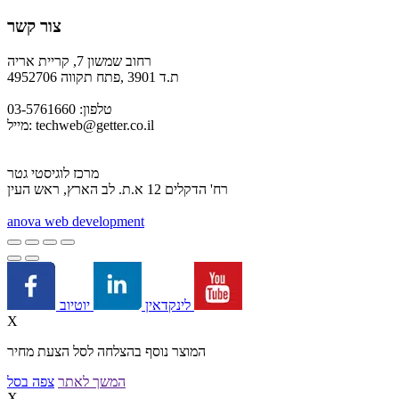
צור קשר
רחוב שמשון 7, קריית אריה
ת.ד 3901 ,פתח תקווה 4952706
טלפון: 03-5761660
techweb@getter.co.il
מייל:
מרכז לוגיסטי גטר
רח' הדקלים 12 א.ת. לב הארץ, ראש העין
a
nova web development
יוטיוב
לינקדאין
X
המוצר נוסף בהצלחה לסל הצעת מחיר
המשך לאתר
צפה בסל
X