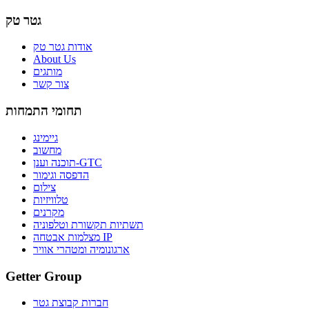
גטר טק
אודות גטר טק
About Us
מותגים
צור קשר
תחומי התמחות
גיימינג
מחשוב
תוכנה וענן-GTC
הדפסה וגימור
צילום
טלוויזיות
מקרנים
תשתיות תקשורת וטלפוניה
מצלמות אבטחה IP
ארגונומיה ומטהרי אוויר
Getter Group
חברות קבוצת גטר