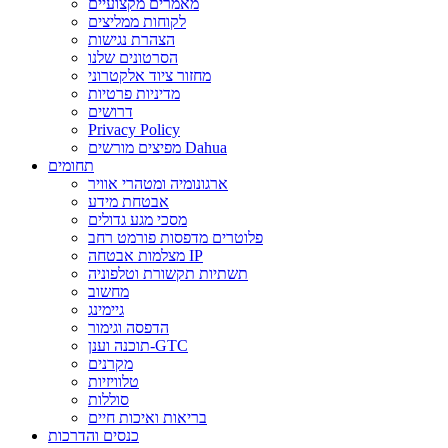
מאמרים מקצועיים
לקוחות ממליצים
הצהרת נגישות
הסרטונים שלנו
מחזור ציוד אלקטרוני
מדיניות פרטיות
דרושים
Privacy Policy
מפיצים מורשים Dahua
תחומים
ארגונומיה ומטהרי אוויר
אבטחת מידע
מסכי מגע גדולים
פלוטרים מדפסות פורמט רחב
מצלמות אבטחה IP
תשתיות תקשורת וטלפוניה
מחשוב
גיימינג
הדפסה וגימור
תוכנה וענן-GTC
מקרנים
טלוויזיות
סוללות
בריאות ואיכות חיים
כנסים והדרכות