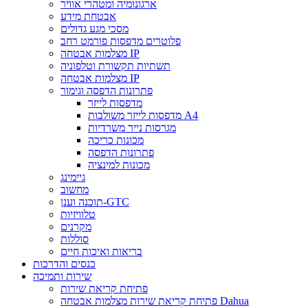
ארגונומיה ומטהרי אוויר
אבטחת מידע
מסכי מגע גדולים
פלוטרים מדפסות פורמט רחב
מצלמות אבטחה IP
תשתיות תקשורת וטלפוניה
מצלמות אבטחה IP
פתרונות הדפסה וגימור
מדפסות לייזר
מדפסות לייזר משולבות A4
מגרסות נייר משרדיות
מכונות כריכה
פתרונות הדפסה
מכונות למינציה
גיימינג
מחשוב
תוכנה וענן-GTC
טלוויזיות
מקרנים
סוללות
בריאות ואיכות חיים
כנסים והדרכות
שירות ותמיכה
פתיחת קריאת שירות
פתיחת קריאת שירות מצלמות אבטחה Dahua