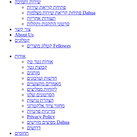
שירות ותמיכה
פתיחת קריאת שירות
פתיחת קריאת שירות מצלמות Dahua
תעודות אחריות
סרטוני התקנות ותקלות
צור קשר
About Us
קטלוגים
קטלוג מוצרים Fellowes
אודות
אודות גטר טק
קבוצת גטר
מותגים
חדשות ועדכונים
מאמרים מקצועיים
לקוחות ממליצים
הסרטונים שלנו
הצהרת נגישות
מחזור ציוד אלקטרוני
מדיניות פרטיות
Privacy Policy
מפיצים מורשים Dahua
דרושים
תחומים