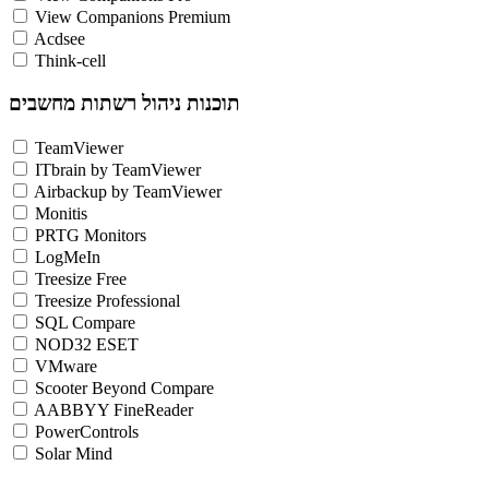
View Companions Premium
Acdsee
Think-cell
תוכנות ניהול רשתות מחשבים
TeamViewer
ITbrain by TeamViewer
Airbackup by TeamViewer
Monitis
PRTG Monitors
LogMeIn
Treesize Free
Treesize Professional
SQL Compare
NOD32 ESET
VMware
Scooter Beyond Compare
AABBYY FineReader
PowerControls
Solar Mind