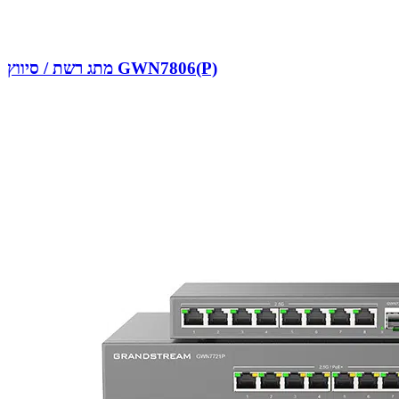
מתג רשת / סיווץ GWN7806(P)