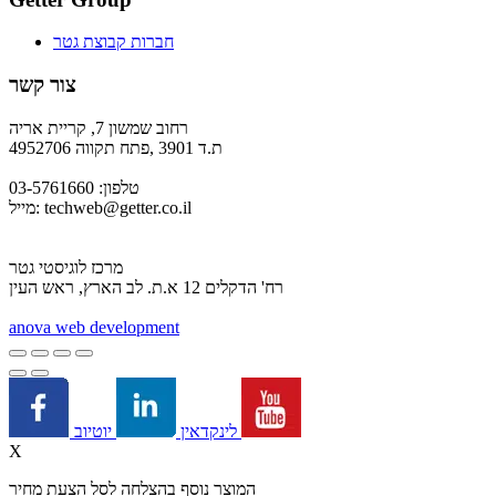
חברות קבוצת גטר
צור קשר
רחוב שמשון 7, קריית אריה
ת.ד 3901 ,פתח תקווה 4952706
טלפון: 03-5761660
techweb@getter.co.il
מייל:
מרכז לוגיסטי גטר
רח' הדקלים 12 א.ת. לב הארץ, ראש העין
a
nova web development
יוטיוב
לינקדאין
X
המוצר נוסף בהצלחה לסל הצעת מחיר