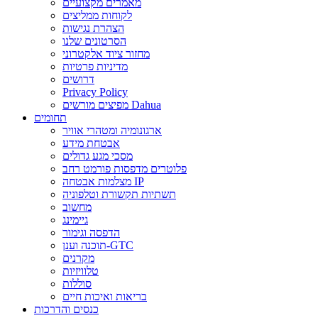
מאמרים מקצועיים
לקוחות ממליצים
הצהרת נגישות
הסרטונים שלנו
מחזור ציוד אלקטרוני
מדיניות פרטיות
דרושים
Privacy Policy
מפיצים מורשים Dahua
תחומים
ארגונומיה ומטהרי אוויר
אבטחת מידע
מסכי מגע גדולים
פלוטרים מדפסות פורמט רחב
מצלמות אבטחה IP
תשתיות תקשורת וטלפוניה
מחשוב
גיימינג
הדפסה וגימור
תוכנה וענן-GTC
מקרנים
טלוויזיות
סוללות
בריאות ואיכות חיים
כנסים והדרכות