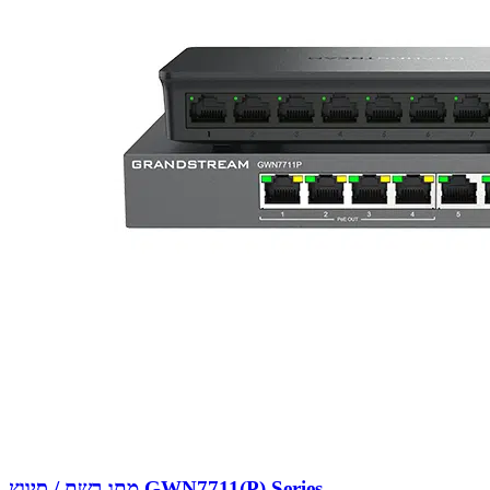
מתג רשת / סיווץ GWN7711(P) Series