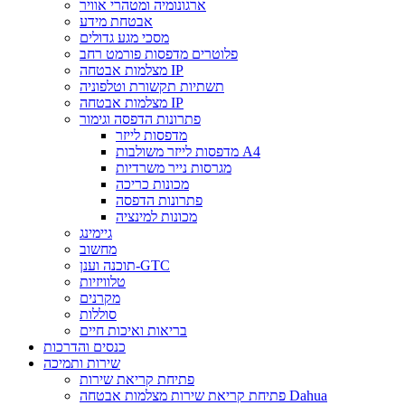
ארגונומיה ומטהרי אוויר
אבטחת מידע
מסכי מגע גדולים
פלוטרים מדפסות פורמט רחב
מצלמות אבטחה IP
תשתיות תקשורת וטלפוניה
מצלמות אבטחה IP
פתרונות הדפסה וגימור
מדפסות לייזר
מדפסות לייזר משולבות A4
מגרסות נייר משרדיות
מכונות כריכה
פתרונות הדפסה
מכונות למינציה
גיימינג
מחשוב
תוכנה וענן-GTC
טלוויזיות
מקרנים
סוללות
בריאות ואיכות חיים
כנסים והדרכות
שירות ותמיכה
פתיחת קריאת שירות
פתיחת קריאת שירות מצלמות אבטחה Dahua