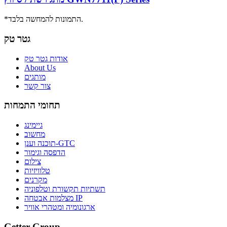
*התמונות להמחשה בלבד.
גטר טק
אודות גטר טק
About Us
מותגים
צור קשר
תחומי התמחות
גיימינג
מחשוב
תוכנה וענן-GTC
הדפסה וגימור
צילום
טלוויזיות
מקרנים
תשתיות תקשורת וטלפוניה
מצלמות אבטחה IP
ארגונומיה ומטהרי אוויר
Getter Group