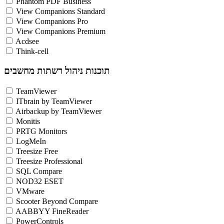
Phantom PDF Business
View Companions Standard
View Companions Pro
View Companions Premium
Acdsee
Think-cell
תוכנות ניהול רשתות מחשבים
TeamViewer
ITbrain by TeamViewer
Airbackup by TeamViewer
Monitis
PRTG Monitors
LogMeIn
Treesize Free
Treesize Professional
SQL Compare
NOD32 ESET
VMware
Scooter Beyond Compare
AABBYY FineReader
PowerControls