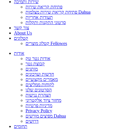
שירות ותמיכה
פתיחת קריאת שירות
פתיחת קריאת שירות מצלמות Dahua
תעודות אחריות
סרטוני התקנות ותקלות
צור קשר
About Us
קטלוגים
קטלוג מוצרים Fellowes
אודות
אודות גטר טק
קבוצת גטר
מותגים
חדשות ועדכונים
מאמרים מקצועיים
לקוחות ממליצים
הסרטונים שלנו
הצהרת נגישות
מחזור ציוד אלקטרוני
מדיניות פרטיות
Privacy Policy
מפיצים מורשים Dahua
דרושים
תחומים