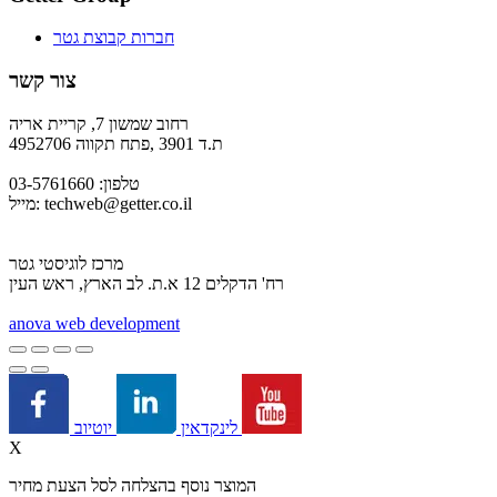
חברות קבוצת גטר
צור קשר
רחוב שמשון 7, קריית אריה
ת.ד 3901 ,פתח תקווה 4952706
טלפון: 03-5761660
techweb@getter.co.il
מייל:
מרכז לוגיסטי גטר
רח' הדקלים 12 א.ת. לב הארץ, ראש העין
a
nova web development
יוטיוב
לינקדאין
X
המוצר נוסף בהצלחה לסל הצעת מחיר