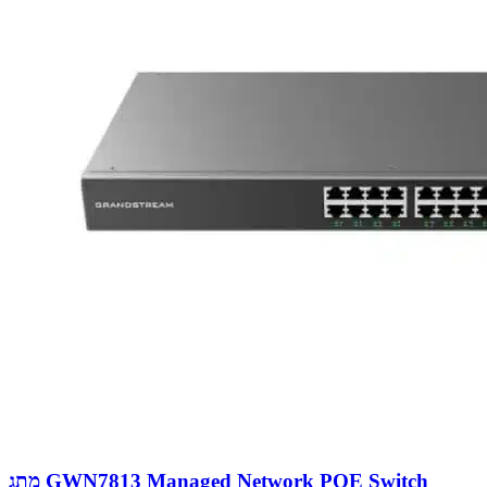
מתג GWN7813 Managed Network POE Switch