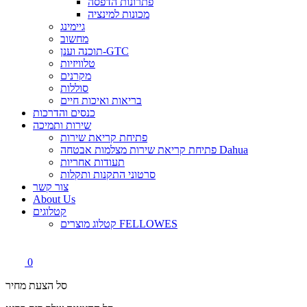
פתרונות הדפסה
מכונות למינציה
גיימינג
מחשוב
תוכנה וענן-GTC
טלוויזיות
מקרנים
סוללות
בריאות ואיכות חיים
כנסים והדרכות
שירות ותמיכה
פתיחת קריאת שירות
פתיחת קריאת שירות מצלמות אבטחה Dahua
תעודות אחריות
סרטוני התקנות ותקלות
צור קשר
About Us
קטלוגים
קטלוג מוצרים FELLOWES
0
סל הצעת מחיר