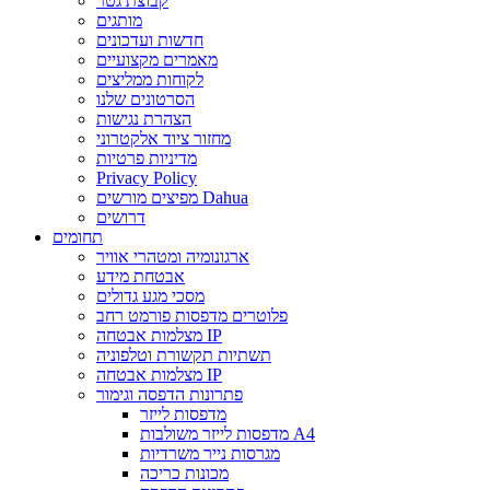
קבוצת גטר
מותגים
חדשות ועדכונים
מאמרים מקצועיים
לקוחות ממליצים
הסרטונים שלנו
הצהרת נגישות
מחזור ציוד אלקטרוני
מדיניות פרטיות
Privacy Policy
מפיצים מורשים Dahua
דרושים
תחומים
ארגונומיה ומטהרי אוויר
אבטחת מידע
מסכי מגע גדולים
פלוטרים מדפסות פורמט רחב
מצלמות אבטחה IP
תשתיות תקשורת וטלפוניה
מצלמות אבטחה IP
פתרונות הדפסה וגימור
מדפסות לייזר
מדפסות לייזר משולבות A4
מגרסות נייר משרדיות
מכונות כריכה