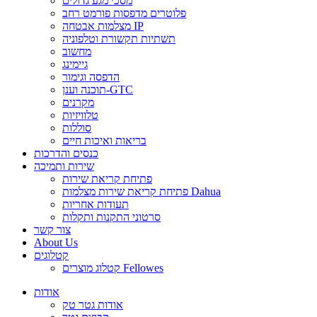
מסכי מגע גדולים
פלוטרים מדפסות פורמט רחב
מצלמות אבטחה IP
תשתיות תקשורת וטלפוניה
מחשוב
גיימינג
הדפסה וגימור
תוכנה וענן-GTC
מקרנים
טלוויזיות
סוללות
בריאות ואיכות חיים
כנסים והדרכות
שירות ותמיכה
פתיחת קריאת שירות
פתיחת קריאת שירות מצלמות Dahua
תעודות אחריות
סרטוני התקנות ותקלות
צור קשר
About Us
קטלוגים
קטלוג מוצרים Fellowes
אודות
אודות גטר טק