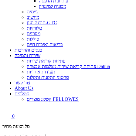
פתרונות הדפסה
מכונות למינציה
גיימינג
מחשוב
תוכנה וענן-GTC
טלוויזיות
מקרנים
סוללות
בריאות ואיכות חיים
כנסים והדרכות
שירות ותמיכה
פתיחת קריאת שירות
פתיחת קריאת שירות מצלמות אבטחה Dahua
תעודות אחריות
סרטוני התקנות ותקלות
צור קשר
About Us
קטלוגים
קטלוג מוצרים FELLOWES
0
סל הצעת מחיר