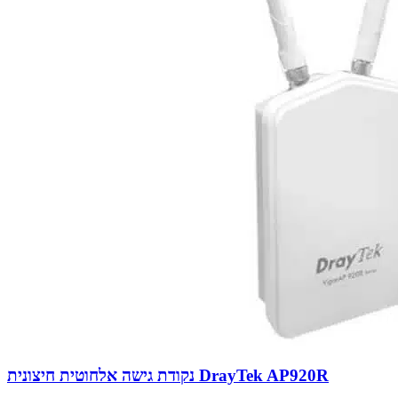
נקודת גישה אלחוטית חיצונית DrayTek AP920R