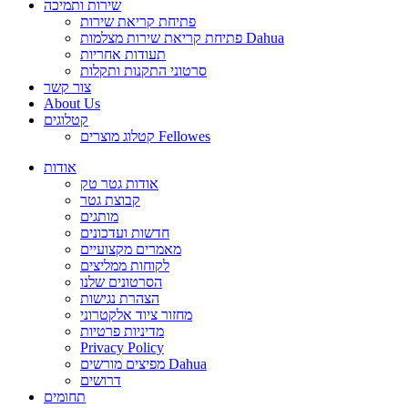
שירות ותמיכה
פתיחת קריאת שירות
פתיחת קריאת שירות מצלמות Dahua
תעודות אחריות
סרטוני התקנות ותקלות
צור קשר
About Us
קטלוגים
קטלוג מוצרים Fellowes
אודות
אודות גטר טק
קבוצת גטר
מותגים
חדשות ועדכונים
מאמרים מקצועיים
לקוחות ממליצים
הסרטונים שלנו
הצהרת נגישות
מחזור ציוד אלקטרוני
מדיניות פרטיות
Privacy Policy
מפיצים מורשים Dahua
דרושים
תחומים