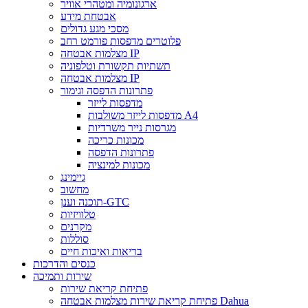
ארגונומיה ומטהרי אוויר
אבטחת מידע
מסכי מגע גדולים
פלוטרים מדפסות פורמט רחב
מצלמות אבטחה IP
תשתיות תקשורת וטלפוניה
מצלמות אבטחה IP
פתרונות הדפסה וגימור
מדפסות לייזר
מדפסות לייזר משולבות A4
מגרסות נייר משרדיות
מכונות כריכה
פתרונות הדפסה
מכונות למינציה
גיימינג
מחשוב
תוכנה וענן-GTC
טלוויזיות
מקרנים
סוללות
בריאות ואיכות חיים
כנסים והדרכות
שירות ותמיכה
פתיחת קריאת שירות
פתיחת קריאת שירות מצלמות אבטחה Dahua