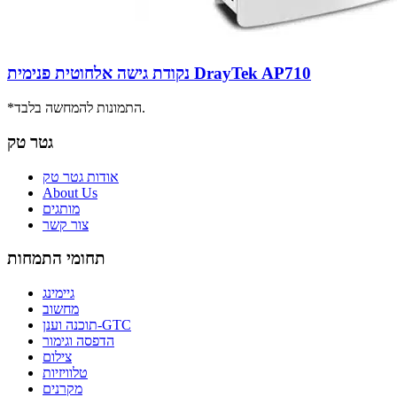
נקודת גישה אלחוטית פנימית DrayTek AP710
*התמונות להמחשה בלבד.
גטר טק
אודות גטר טק
About Us
מותגים
צור קשר
תחומי התמחות
גיימינג
מחשוב
תוכנה וענן-GTC
הדפסה וגימור
צילום
טלוויזיות
מקרנים