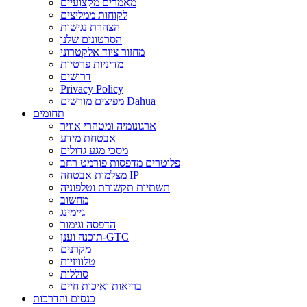
מאמרים מקצועיים
לקוחות ממליצים
הצהרת נגישות
הסרטונים שלנו
מחזור ציוד אלקטרוני
מדיניות פרטיות
דרושים
Privacy Policy
מפיצים מורשים Dahua
תחומים
ארגונומיה ומטהרי אוויר
אבטחת מידע
מסכי מגע גדולים
פלוטרים מדפסות פורמט רחב
מצלמות אבטחה IP
תשתיות תקשורת וטלפוניה
מחשוב
גיימינג
הדפסה וגימור
תוכנה וענן-GTC
מקרנים
טלוויזיות
סוללות
בריאות ואיכות חיים
כנסים והדרכות