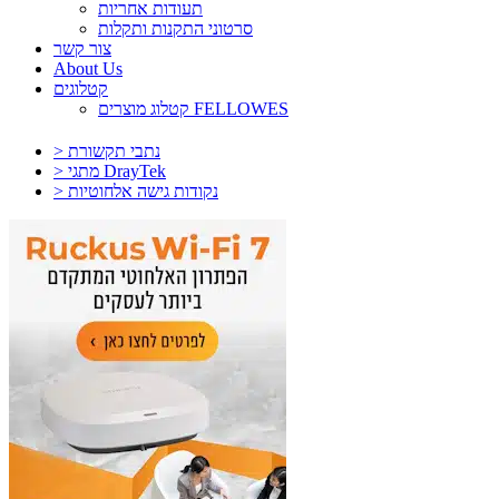
תעודות אחריות
סרטוני התקנות ותקלות
צור קשר
About Us
קטלוגים
קטלוג מוצרים FELLOWES
> נתבי תקשורת
> מתגי DrayTek
> נקודות גישה אלחוטיות