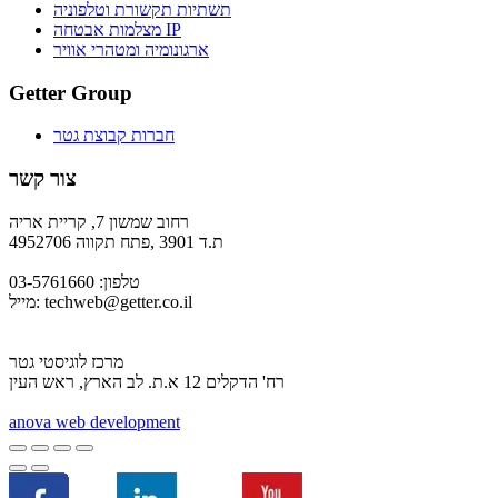
תשתיות תקשורת וטלפוניה
מצלמות אבטחה IP
ארגונומיה ומטהרי אוויר
Getter Group
חברות קבוצת גטר
צור קשר
רחוב שמשון 7, קריית אריה
ת.ד 3901 ,פתח תקווה 4952706
טלפון: 03-5761660
techweb@getter.co.il
מייל:
מרכז לוגיסטי גטר
רח' הדקלים 12 א.ת. לב הארץ, ראש העין
a
nova web development