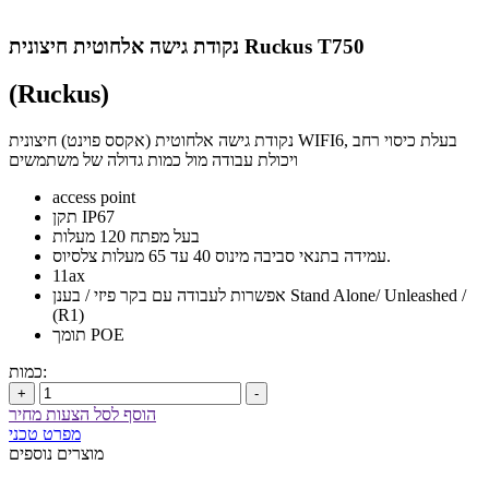
נקודת גישה אלחוטית חיצונית Ruckus T750
(Ruckus)
נקודת גישה אלחוטית (אקסס פוינט) חיצונית WIFI6, בעלת כיסוי רחב
ויכולת עבודה מול כמות גדולה של משתמשים
access point
תקן IP67
בעל מפתח 120 מעלות
עמידה בתנאי סביבה מינוס 40 עד 65 מעלות צלסיוס.
11ax
אפשרות לעבודה עם בקר פיזי / בענן Stand Alone/ Unleashed /
(R1)
תומך POE
כמות:
+
-
הוסף לסל הצעות מחיר
מפרט טכני
מוצרים נוספים