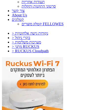
תעודות אחריות
סרטוני התקנות ותקלות
צור קשר
About Us
קטלוגים
קטלוג מוצרים FELLOWES
> נקודות גישה אלחוטיות
> בקרי ניהול
> מערכות משלימות
> מתגי RUCKUS
> RUCKUS Cloudpath