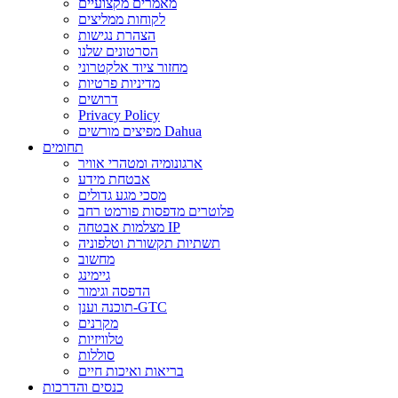
מאמרים מקצועיים
לקוחות ממליצים
הצהרת נגישות
הסרטונים שלנו
מחזור ציוד אלקטרוני
מדיניות פרטיות
דרושים
Privacy Policy
מפיצים מורשים Dahua
תחומים
ארגונומיה ומטהרי אוויר
אבטחת מידע
מסכי מגע גדולים
פלוטרים מדפסות פורמט רחב
מצלמות אבטחה IP
תשתיות תקשורת וטלפוניה
מחשוב
גיימינג
הדפסה וגימור
תוכנה וענן-GTC
מקרנים
טלוויזיות
סוללות
בריאות ואיכות חיים
כנסים והדרכות