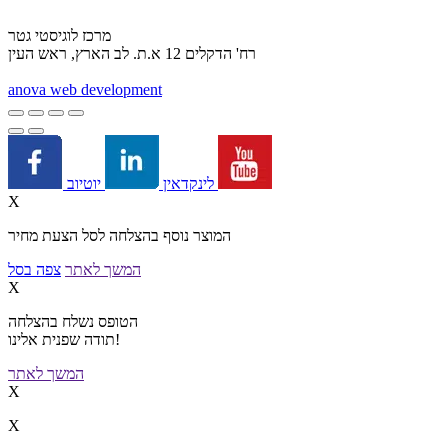
מרכז לוגיסטי גטר
רח' הדקלים 12 א.ת. לב הארץ, ראש העין
a
nova web development
יוטיוב
לינקדאין
X
המוצר נוסף בהצלחה לסל הצעת מחיר
המשך לאתר
צפה בסל
X
הטופס נשלח בהצלחה
תודה שפנית אלינו!
המשך לאתר
X
X