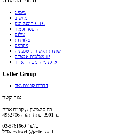
תחומי התמחות
גיימינג
מחשוב
תוכנה וענן-GTC
הדפסה וגימור
צילום
טלוויזיות
מקרנים
תשתיות תקשורת וטלפוניה
מצלמות אבטחה IP
ארגונומיה ומטהרי אוויר
Getter Group
חברות קבוצת גטר
צור קשר
רחוב שמשון 7, קריית אריה
ת.ד 3901 ,פתח תקווה 4952706
טלפון: 03-5761660
techweb@getter.co.il
מייל: