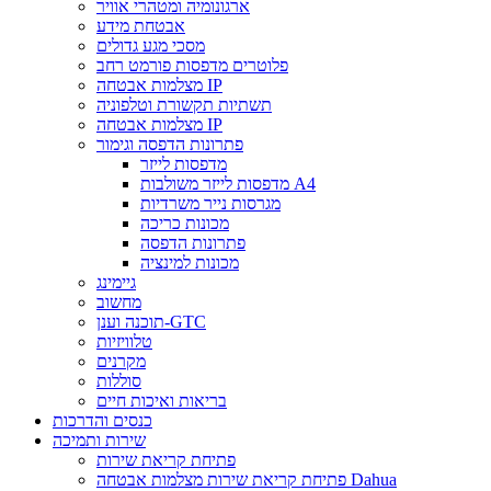
ארגונומיה ומטהרי אוויר
אבטחת מידע
מסכי מגע גדולים
פלוטרים מדפסות פורמט רחב
מצלמות אבטחה IP
תשתיות תקשורת וטלפוניה
מצלמות אבטחה IP
פתרונות הדפסה וגימור
מדפסות לייזר
מדפסות לייזר משולבות A4
מגרסות נייר משרדיות
מכונות כריכה
פתרונות הדפסה
מכונות למינציה
גיימינג
מחשוב
תוכנה וענן-GTC
טלוויזיות
מקרנים
סוללות
בריאות ואיכות חיים
כנסים והדרכות
שירות ותמיכה
פתיחת קריאת שירות
פתיחת קריאת שירות מצלמות אבטחה Dahua