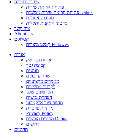
שירות ותמיכה
פתיחת קריאת שירות
פתיחת קריאת שירות מצלמות Dahua
תעודות אחריות
סרטוני התקנות ותקלות
צור קשר
About Us
קטלוגים
קטלוג מוצרים Fellowes
אודות
אודות גטר טק
קבוצת גטר
מותגים
חדשות ועדכונים
מאמרים מקצועיים
לקוחות ממליצים
הסרטונים שלנו
הצהרת נגישות
מחזור ציוד אלקטרוני
מדיניות פרטיות
Privacy Policy
מפיצים מורשים Dahua
דרושים
תחומים