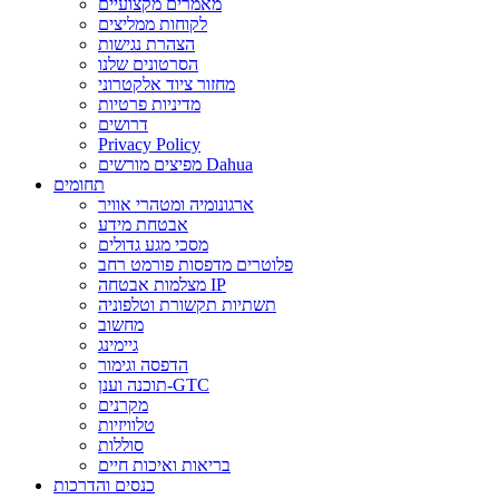
מאמרים מקצועיים
לקוחות ממליצים
הצהרת נגישות
הסרטונים שלנו
מחזור ציוד אלקטרוני
מדיניות פרטיות
דרושים
Privacy Policy
מפיצים מורשים Dahua
תחומים
ארגונומיה ומטהרי אוויר
אבטחת מידע
מסכי מגע גדולים
פלוטרים מדפסות פורמט רחב
מצלמות אבטחה IP
תשתיות תקשורת וטלפוניה
מחשוב
גיימינג
הדפסה וגימור
תוכנה וענן-GTC
מקרנים
טלוויזיות
סוללות
בריאות ואיכות חיים
כנסים והדרכות