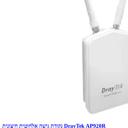
נקודת גישה אלחוטית חיצונית DrayTek AP920R