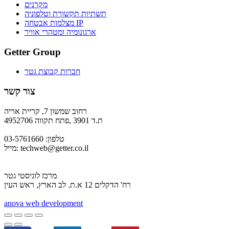
מקרנים
תשתיות תקשורת וטלפוניה
מצלמות אבטחה IP
ארגונומיה ומטהרי אוויר
Getter Group
חברות קבוצת גטר
צור קשר
רחוב שמשון 7, קריית אריה
ת.ד 3901 ,פתח תקווה 4952706
טלפון: 03-5761660
techweb@getter.co.il
מייל:
מרכז לוגיסטי גטר
רח' הדקלים 12 א.ת. לב הארץ, ראש העין
a
nova web development