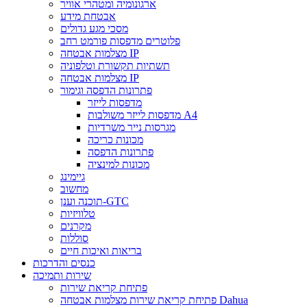
ארגונומיה ומטהרי אוויר
אבטחת מידע
מסכי מגע גדולים
פלוטרים מדפסות פורמט רחב
מצלמות אבטחה IP
תשתיות תקשורת וטלפוניה
מצלמות אבטחה IP
פתרונות הדפסה וגימור
מדפסות לייזר
מדפסות לייזר משולבות A4
מגרסות נייר משרדיות
מכונות כריכה
פתרונות הדפסה
מכונות למינציה
גיימינג
מחשוב
תוכנה וענן-GTC
טלוויזיות
מקרנים
סוללות
בריאות ואיכות חיים
כנסים והדרכות
שירות ותמיכה
פתיחת קריאת שירות
פתיחת קריאת שירות מצלמות אבטחה Dahua