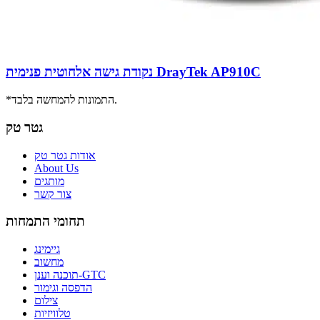
נקודת גישה אלחוטית פנימית DrayTek AP910C
*התמונות להמחשה בלבד.
גטר טק
אודות גטר טק
About Us
מותגים
צור קשר
תחומי התמחות
גיימינג
מחשוב
תוכנה וענן-GTC
הדפסה וגימור
צילום
טלוויזיות