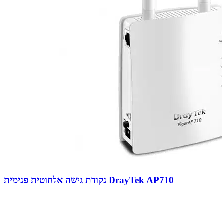
נקודת גישה אלחוטית פנימית DrayTek AP710