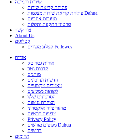
שירות ותמיכה
פתיחת קריאת שירות
פתיחת קריאת שירות מצלמות Dahua
תעודות אחריות
סרטוני התקנות ותקלות
צור קשר
About Us
קטלוגים
קטלוג מוצרים Fellowes
אודות
אודות גטר טק
קבוצת גטר
מותגים
חדשות ועדכונים
מאמרים מקצועיים
לקוחות ממליצים
הסרטונים שלנו
הצהרת נגישות
מחזור ציוד אלקטרוני
מדיניות פרטיות
Privacy Policy
מפיצים מורשים Dahua
דרושים
תחומים