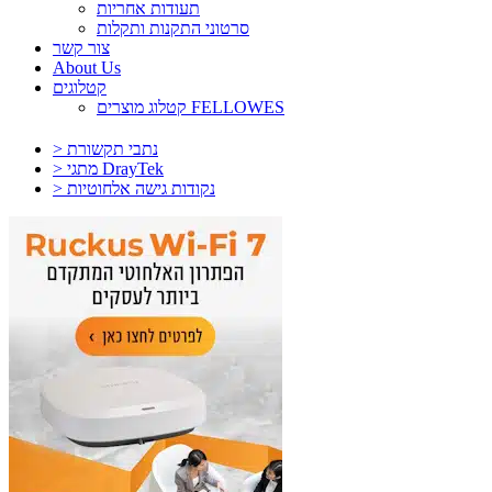
תעודות אחריות
סרטוני התקנות ותקלות
צור קשר
About Us
קטלוגים
קטלוג מוצרים FELLOWES
> נתבי תקשורת
> מתגי DrayTek
> נקודות גישה אלחוטיות