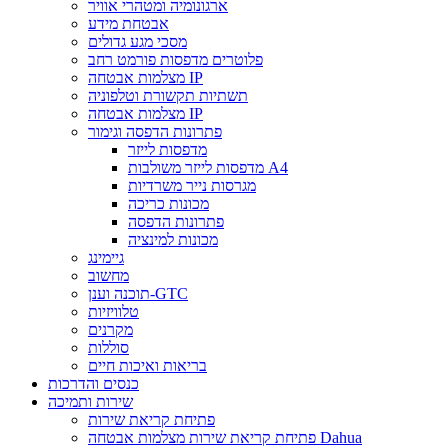
ארגונומיה ומטהרי אוויר
אבטחת מידע
מסכי מגע גדולים
פלוטרים מדפסות פורמט רחב
מצלמות אבטחה IP
תשתיות תקשורת וטלפוניה
מצלמות אבטחה IP
פתרונות הדפסה וגימור
מדפסות לייזר
מדפסות לייזר משולבות A4
מגרסות נייר משרדיות
מכונות כריכה
פתרונות הדפסה
מכונות למינציה
גיימינג
מחשוב
תוכנה וענן-GTC
טלוויזיות
מקרנים
סוללות
בריאות ואיכות חיים
כנסים והדרכות
שירות ותמיכה
פתיחת קריאת שירות
פתיחת קריאת שירות מצלמות אבטחה Dahua