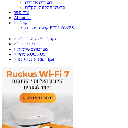
תעודות אחריות
סרטוני התקנות ותקלות
צור קשר
About Us
קטלוגים
קטלוג מוצרים FELLOWES
> נקודות גישה אלחוטיות
> בקרי ניהול
> מערכות משלימות
> מתגי RUCKUS
> RUCKUS Cloudpath