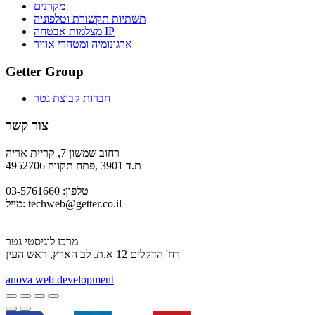
מקרנים
תשתיות תקשורת וטלפוניה
מצלמות אבטחה IP
ארגונומיה ומטהרי אוויר
Getter Group
חברות קבוצת גטר
צור קשר
רחוב שמשון 7, קריית אריה
ת.ד 3901 ,פתח תקווה 4952706
טלפון: 03-5761660
techweb@getter.co.il
מייל:
מרכז לוגיסטי גטר
רח' הדקלים 12 א.ת. לב הארץ, ראש העין
a
nova web development