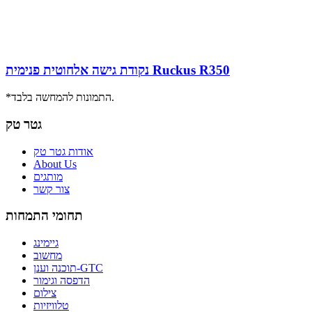
נקודת גישה אלחוטית פנימית Ruckus R350
*התמונות להמחשה בלבד.
גטר טק
אודות גטר טק
About Us
מותגים
צור קשר
תחומי התמחות
גיימינג
מחשוב
תוכנה וענן-GTC
הדפסה וגימור
צילום
טלוויזיות