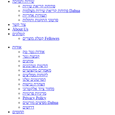
שירות ותמיכה
פתיחת קריאת שירות
פתיחת קריאת שירות מצלמות Dahua
תעודות אחריות
סרטוני התקנות ותקלות
צור קשר
About Us
קטלוגים
קטלוג מוצרים Fellowes
אודות
אודות גטר טק
קבוצת גטר
מותגים
חדשות ועדכונים
מאמרים מקצועיים
לקוחות ממליצים
הסרטונים שלנו
הצהרת נגישות
מחזור ציוד אלקטרוני
מדיניות פרטיות
Privacy Policy
מפיצים מורשים Dahua
דרושים
תחומים