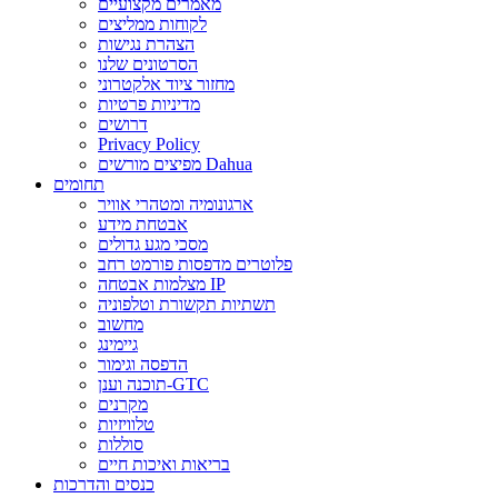
מאמרים מקצועיים
לקוחות ממליצים
הצהרת נגישות
הסרטונים שלנו
מחזור ציוד אלקטרוני
מדיניות פרטיות
דרושים
Privacy Policy
מפיצים מורשים Dahua
תחומים
ארגונומיה ומטהרי אוויר
אבטחת מידע
מסכי מגע גדולים
פלוטרים מדפסות פורמט רחב
מצלמות אבטחה IP
תשתיות תקשורת וטלפוניה
מחשוב
גיימינג
הדפסה וגימור
תוכנה וענן-GTC
מקרנים
טלוויזיות
סוללות
בריאות ואיכות חיים
כנסים והדרכות