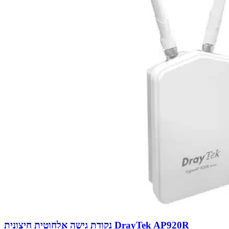
נקודת גישה אלחוטית חיצונית DrayTek AP920R