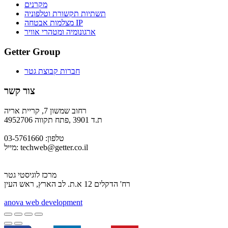
מקרנים
תשתיות תקשורת וטלפוניה
מצלמות אבטחה IP
ארגונומיה ומטהרי אוויר
Getter Group
חברות קבוצת גטר
צור קשר
רחוב שמשון 7, קריית אריה
ת.ד 3901 ,פתח תקווה 4952706
טלפון: 03-5761660
techweb@getter.co.il
מייל:
מרכז לוגיסטי גטר
רח' הדקלים 12 א.ת. לב הארץ, ראש העין
a
nova web development