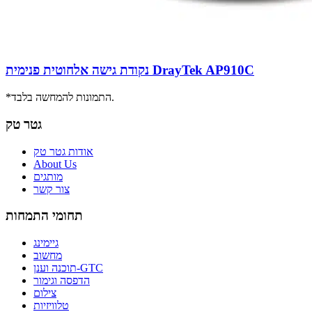
נקודת גישה אלחוטית פנימית DrayTek AP910C
*התמונות להמחשה בלבד.
גטר טק
אודות גטר טק
About Us
מותגים
צור קשר
תחומי התמחות
גיימינג
מחשוב
תוכנה וענן-GTC
הדפסה וגימור
צילום
טלוויזיות