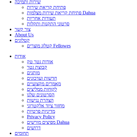
שירות ותמיכה
פתיחת קריאת שירות
פתיחת קריאת שירות מצלמות Dahua
תעודות אחריות
סרטוני התקנות ותקלות
צור קשר
About Us
קטלוגים
קטלוג מוצרים Fellowes
אודות
אודות גטר טק
קבוצת גטר
מותגים
חדשות ועדכונים
מאמרים מקצועיים
לקוחות ממליצים
הסרטונים שלנו
הצהרת נגישות
מחזור ציוד אלקטרוני
מדיניות פרטיות
Privacy Policy
מפיצים מורשים Dahua
דרושים
תחומים