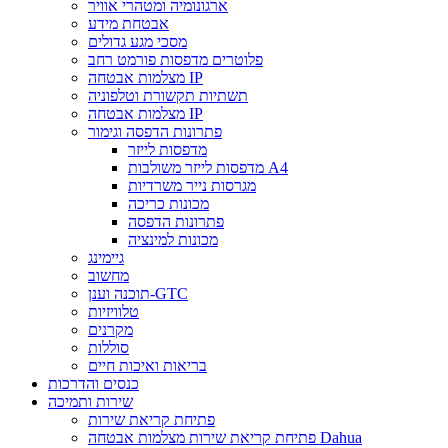
ארגונומיה ומטהרי אוויר
אבטחת מידע
מסכי מגע גדולים
פלוטרים מדפסות פורמט רחב
מצלמות אבטחה IP
תשתיות תקשורת וטלפוניה
מצלמות אבטחה IP
פתרונות הדפסה וגימור
מדפסות לייזר
מדפסות לייזר משולבות A4
מגרסות נייר משרדיות
מכונות כריכה
פתרונות הדפסה
מכונות למינציה
גיימינג
מחשוב
תוכנה וענן-GTC
טלוויזיות
מקרנים
סוללות
בריאות ואיכות חיים
כנסים והדרכות
שירות ותמיכה
פתיחת קריאת שירות
פתיחת קריאת שירות מצלמות אבטחה Dahua