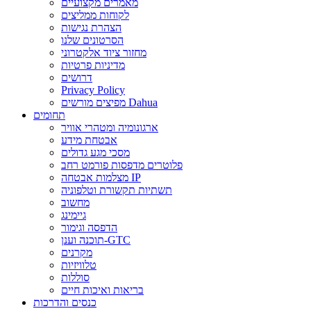
מאמרים מקצועיים
לקוחות ממליצים
הצהרת נגישות
הסרטונים שלנו
מחזור ציוד אלקטרוני
מדיניות פרטיות
דרושים
Privacy Policy
מפיצים מורשים Dahua
תחומים
ארגונומיה ומטהרי אוויר
אבטחת מידע
מסכי מגע גדולים
פלוטרים מדפסות פורמט רחב
מצלמות אבטחה IP
תשתיות תקשורת וטלפוניה
מחשוב
גיימינג
הדפסה וגימור
תוכנה וענן-GTC
מקרנים
טלוויזיות
סוללות
בריאות ואיכות חיים
כנסים והדרכות