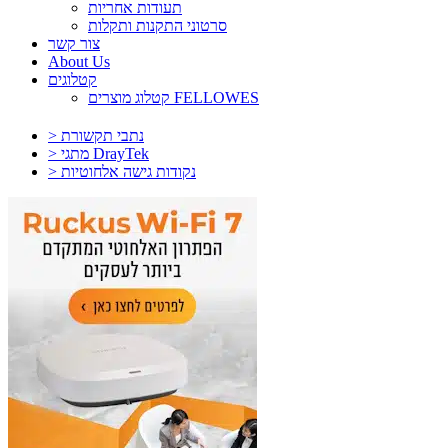
תעודות אחריות
סרטוני התקנות ותקלות
צור קשר
About Us
קטלוגים
קטלוג מוצרים FELLOWES
> נתבי תקשורת
> מתגי DrayTek
> נקודות גישה אלחוטיות