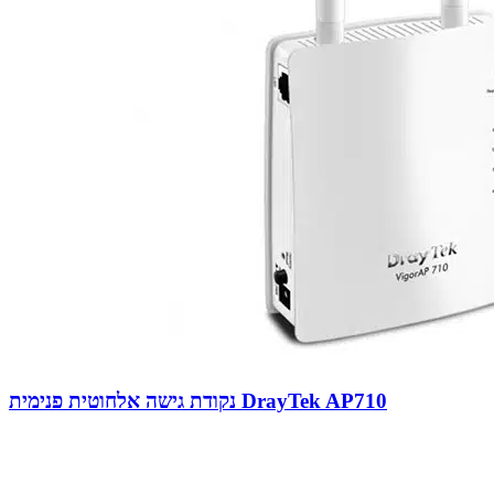
נקודת גישה אלחוטית פנימית DrayTek AP710