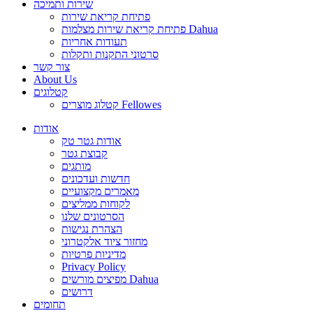
שירות ותמיכה
פתיחת קריאת שירות
פתיחת קריאת שירות מצלמות Dahua
תעודות אחריות
סרטוני התקנות ותקלות
צור קשר
About Us
קטלוגים
קטלוג מוצרים Fellowes
אודות
אודות גטר טק
קבוצת גטר
מותגים
חדשות ועדכונים
מאמרים מקצועיים
לקוחות ממליצים
הסרטונים שלנו
הצהרת נגישות
מחזור ציוד אלקטרוני
מדיניות פרטיות
Privacy Policy
מפיצים מורשים Dahua
דרושים
תחומים