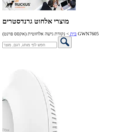
מוצרי אלחוט גרנדסטרים
נקודת גישה אלחוטית (אקסס פוינט) GWN7605
בית
>