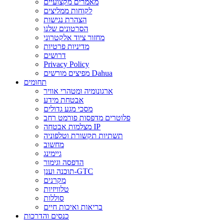
מאמרים מקצועיים
לקוחות ממליצים
הצהרת נגישות
הסרטונים שלנו
מחזור ציוד אלקטרוני
מדיניות פרטיות
דרושים
Privacy Policy
מפיצים מורשים Dahua
תחומים
ארגונומיה ומטהרי אוויר
אבטחת מידע
מסכי מגע גדולים
פלוטרים מדפסות פורמט רחב
מצלמות אבטחה IP
תשתיות תקשורת וטלפוניה
מחשוב
גיימינג
הדפסה וגימור
תוכנה וענן-GTC
מקרנים
טלוויזיות
סוללות
בריאות ואיכות חיים
כנסים והדרכות