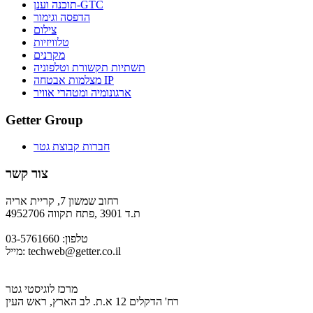
תוכנה וענן-GTC
הדפסה וגימור
צילום
טלוויזיות
מקרנים
תשתיות תקשורת וטלפוניה
מצלמות אבטחה IP
ארגונומיה ומטהרי אוויר
Getter Group
חברות קבוצת גטר
צור קשר
רחוב שמשון 7, קריית אריה
ת.ד 3901 ,פתח תקווה 4952706
טלפון: 03-5761660
techweb@getter.co.il
מייל:
מרכז לוגיסטי גטר
רח' הדקלים 12 א.ת. לב הארץ, ראש העין