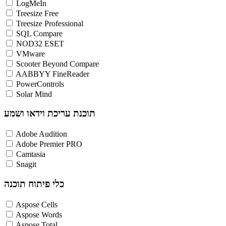
LogMeIn
Treesize Free
Treesize Professional
SQL Compare
NOD32 ESET
VMware
Scooter Beyond Compare
AABBYY FineReader
PowerControls
Solar Mind
תוכנת עריכת וידאו ושמע
Adobe Audition
Adobe Premier PRO
Camtasia
Snagit
כלי פיתוח תוכנה
Aspose Cells
Aspose Words
Aspose Total