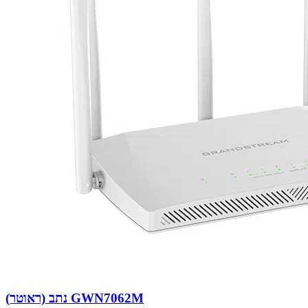
נתב (ראוטר) GWN7062M