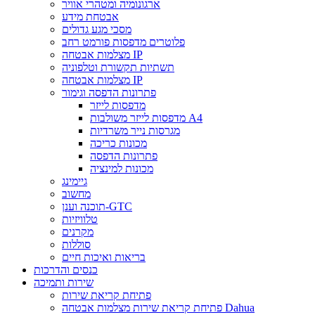
ארגונומיה ומטהרי אוויר
אבטחת מידע
מסכי מגע גדולים
פלוטרים מדפסות פורמט רחב
מצלמות אבטחה IP
תשתיות תקשורת וטלפוניה
מצלמות אבטחה IP
פתרונות הדפסה וגימור
מדפסות לייזר
מדפסות לייזר משולבות A4
מגרסות נייר משרדיות
מכונות כריכה
פתרונות הדפסה
מכונות למינציה
גיימינג
מחשוב
תוכנה וענן-GTC
טלוויזיות
מקרנים
סוללות
בריאות ואיכות חיים
כנסים והדרכות
שירות ותמיכה
פתיחת קריאת שירות
פתיחת קריאת שירות מצלמות אבטחה Dahua