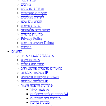
קבוצת גטר
מותגים
חדשות ועדכונים
מאמרים מקצועיים
לקוחות ממליצים
הסרטונים שלנו
הצהרת נגישות
מחזור ציוד אלקטרוני
מדיניות פרטיות
Privacy Policy
מפיצים מורשים Dahua
דרושים
תחומים
ארגונומיה ומטהרי אוויר
אבטחת מידע
מסכי מגע גדולים
פלוטרים מדפסות פורמט רחב
מצלמות אבטחה IP
תשתיות תקשורת וטלפוניה
מצלמות אבטחה IP
פתרונות הדפסה וגימור
מדפסות לייזר
מדפסות לייזר משולבות A4
מגרסות נייר משרדיות
מכונות כריכה