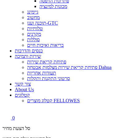
פתרונות הדפסה
מכונות למינציה
גיימינג
מחשוב
תוכנה וענן-GTC
טלוויזיות
מקרנים
סוללות
בריאות ואיכות חיים
כנסים והדרכות
שירות ותמיכה
פתיחת קריאת שירות
פתיחת קריאת שירות מצלמות אבטחה Dahua
תעודות אחריות
סרטוני התקנות ותקלות
צור קשר
About Us
קטלוגים
קטלוג מוצרים FELLOWES
0
סל הצעת מחיר