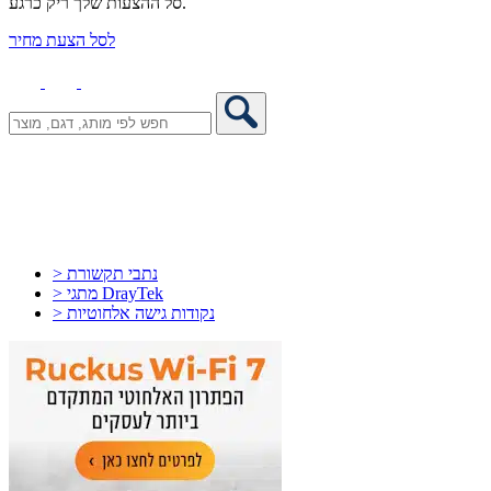
סל ההצעות שלך ריק כרגע.
לסל הצעת מחיר
> נתבי תקשורת
> מתגי DrayTek
> נקודות גישה אלחוטיות