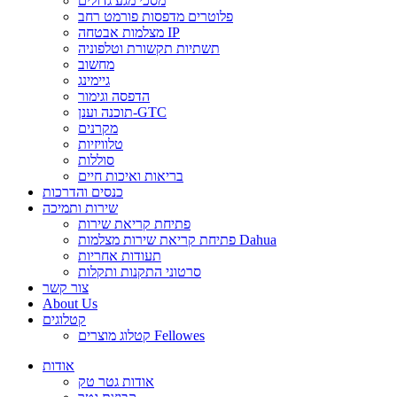
מסכי מגע גדולים
פלוטרים מדפסות פורמט רחב
מצלמות אבטחה IP
תשתיות תקשורת וטלפוניה
מחשוב
גיימינג
הדפסה וגימור
תוכנה וענן-GTC
מקרנים
טלוויזיות
סוללות
בריאות ואיכות חיים
כנסים והדרכות
שירות ותמיכה
פתיחת קריאת שירות
פתיחת קריאת שירות מצלמות Dahua
תעודות אחריות
סרטוני התקנות ותקלות
צור קשר
About Us
קטלוגים
קטלוג מוצרים Fellowes
אודות
אודות גטר טק