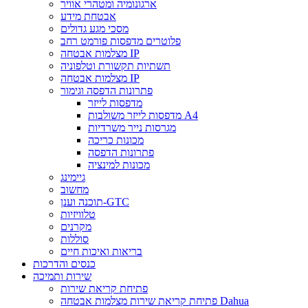
ארגונומיה ומטהרי אוויר
אבטחת מידע
מסכי מגע גדולים
פלוטרים מדפסות פורמט רחב
מצלמות אבטחה IP
תשתיות תקשורת וטלפוניה
מצלמות אבטחה IP
פתרונות הדפסה וגימור
מדפסות לייזר
מדפסות לייזר משולבות A4
מגרסות נייר משרדיות
מכונות כריכה
פתרונות הדפסה
מכונות למינציה
גיימינג
מחשוב
תוכנה וענן-GTC
טלוויזיות
מקרנים
סוללות
בריאות ואיכות חיים
כנסים והדרכות
שירות ותמיכה
פתיחת קריאת שירות
פתיחת קריאת שירות מצלמות אבטחה Dahua