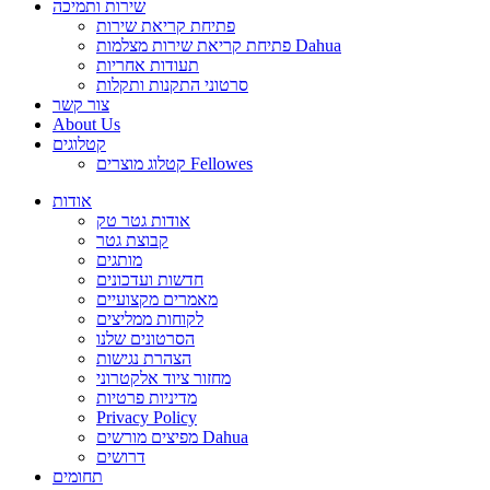
שירות ותמיכה
פתיחת קריאת שירות
פתיחת קריאת שירות מצלמות Dahua
תעודות אחריות
סרטוני התקנות ותקלות
צור קשר
About Us
קטלוגים
קטלוג מוצרים Fellowes
אודות
אודות גטר טק
קבוצת גטר
מותגים
חדשות ועדכונים
מאמרים מקצועיים
לקוחות ממליצים
הסרטונים שלנו
הצהרת נגישות
מחזור ציוד אלקטרוני
מדיניות פרטיות
Privacy Policy
מפיצים מורשים Dahua
דרושים
תחומים