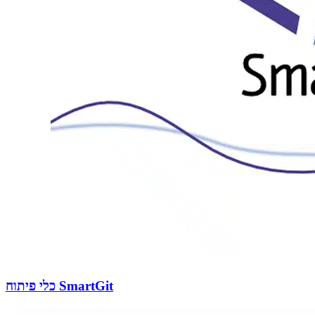
כלי פיתוח SmartGit