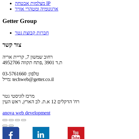
מצלמות אבטחה IP
ארגונומיה ומטהרי אוויר
Getter Group
חברות קבוצת גטר
צור קשר
רחוב שמשון 7, קריית אריה
ת.ד 3901 ,פתח תקווה 4952706
טלפון: 03-5761660
techweb@getter.co.il
מייל:
מרכז לוגיסטי גטר
רח' הדקלים 12 א.ת. לב הארץ, ראש העין
a
nova web development