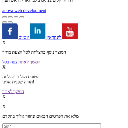
רח' הדקלים 12 א.ת. לב הארץ, ראש העין
a
nova web development
יוטיוב
לינקדאין
X
המוצר נוסף בהצלחה לסל הצעת מחיר
המשך לאתר
צפה בסל
X
הטופס נשלח בהצלחה
תודה שפנית אלינו!
המשך לאתר
X
X
מלא את הפרטים הבאים ונחזור אליך בהקדם