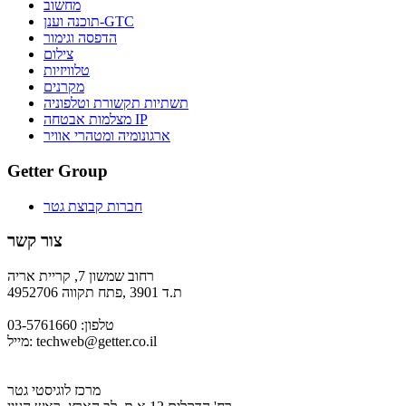
מחשוב
תוכנה וענן-GTC
הדפסה וגימור
צילום
טלוויזיות
מקרנים
תשתיות תקשורת וטלפוניה
מצלמות אבטחה IP
ארגונומיה ומטהרי אוויר
Getter Group
חברות קבוצת גטר
צור קשר
רחוב שמשון 7, קריית אריה
ת.ד 3901 ,פתח תקווה 4952706
טלפון: 03-5761660
techweb@getter.co.il
מייל:
מרכז לוגיסטי גטר