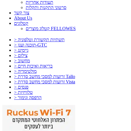
תעודות אחריות
סרטוני התקנות ותקלות
צור קשר
About Us
קטלוגים
קטלוג מוצרים FELLOWES
> תשתיות תקשורת וטלפוניה
> תוכנה וענן-GTC
> גיימינג
> צילום
> מחשוב
> בריאות ואיכות חיים
> מולטימדיה
> זרועות למסכי מחשב סדרת Tallo
> זרועות למסכי מחשב סדרת Vista
> פנסים
> טלוויזיות
> הדפסה וגימור