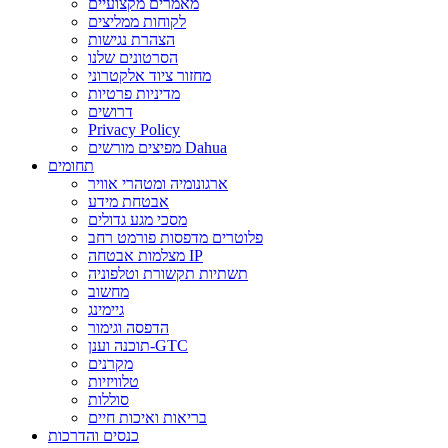
מאמרים מקצועיים
לקוחות ממליצים
הצהרת נגישות
הסרטונים שלנו
מחזור ציוד אלקטרוני
מדיניות פרטיות
דרושים
Privacy Policy
מפיצים מורשים Dahua
תחומים
ארגונומיה ומטהרי אוויר
אבטחת מידע
מסכי מגע גדולים
פלוטרים מדפסות פורמט רחב
מצלמות אבטחה IP
תשתיות תקשורת וטלפוניה
מחשוב
גיימינג
הדפסה וגימור
תוכנה וענן-GTC
מקרנים
טלוויזיות
סוללות
בריאות ואיכות חיים
כנסים והדרכות