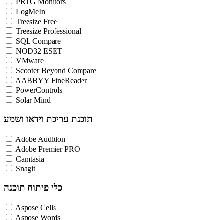
PRTG Monitors
LogMeIn
Treesize Free
Treesize Professional
SQL Compare
NOD32 ESET
VMware
Scooter Beyond Compare
AABBYY FineReader
PowerControls
Solar Mind
תוכנת עריכת וידאו ושמע
Adobe Audition
Adobe Premier PRO
Camtasia
Snagit
כלי פיתוח תוכנה
Aspose Cells
Aspose Words