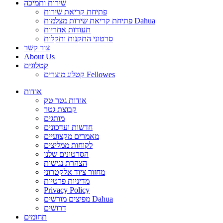
שירות ותמיכה
פתיחת קריאת שירות
פתיחת קריאת שירות מצלמות Dahua
תעודות אחריות
סרטוני התקנות ותקלות
צור קשר
About Us
קטלוגים
קטלוג מוצרים Fellowes
אודות
אודות גטר טק
קבוצת גטר
מותגים
חדשות ועדכונים
מאמרים מקצועיים
לקוחות ממליצים
הסרטונים שלנו
הצהרת נגישות
מחזור ציוד אלקטרוני
מדיניות פרטיות
Privacy Policy
מפיצים מורשים Dahua
דרושים
תחומים