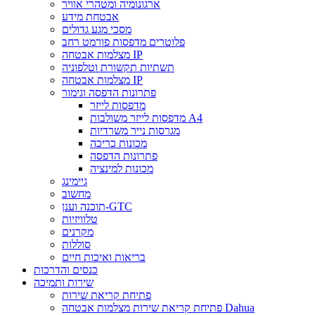
ארגונומיה ומטהרי אוויר
אבטחת מידע
מסכי מגע גדולים
פלוטרים מדפסות פורמט רחב
מצלמות אבטחה IP
תשתיות תקשורת וטלפוניה
מצלמות אבטחה IP
פתרונות הדפסה וגימור
מדפסות לייזר
מדפסות לייזר משולבות A4
מגרסות נייר משרדיות
מכונות כריכה
פתרונות הדפסה
מכונות למינציה
גיימינג
מחשוב
תוכנה וענן-GTC
טלוויזיות
מקרנים
סוללות
בריאות ואיכות חיים
כנסים והדרכות
שירות ותמיכה
פתיחת קריאת שירות
פתיחת קריאת שירות מצלמות אבטחה Dahua