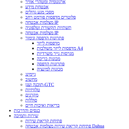
ארגונומיה ומטהרי אוויר
אבטחת מידע
מסכי מגע גדולים
פלוטרים מדפסות פורמט רחב
מצלמות אבטחה IP
תשתיות תקשורת וטלפוניה
מצלמות אבטחה IP
פתרונות הדפסה וגימור
מדפסות לייזר
מדפסות לייזר משולבות A4
מגרסות נייר משרדיות
מכונות כריכה
פתרונות הדפסה
מכונות למינציה
גיימינג
מחשוב
תוכנה וענן-GTC
טלוויזיות
מקרנים
סוללות
בריאות ואיכות חיים
כנסים והדרכות
שירות ותמיכה
פתיחת קריאת שירות
פתיחת קריאת שירות מצלמות אבטחה Dahua