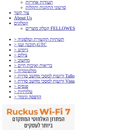
תעודות אחריות
סרטוני התקנות ותקלות
צור קשר
About Us
קטלוגים
קטלוג מוצרים FELLOWES
> תשתיות תקשורת וטלפוניה
> תוכנה וענן-GTC
> גיימינג
> צילום
> מחשוב
> בריאות ואיכות חיים
> מולטימדיה
> זרועות למסכי מחשב סדרת Tallo
> זרועות למסכי מחשב סדרת Vista
> פנסים
> טלוויזיות
> הדפסה וגימור