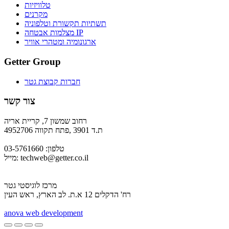
טלוויזיות
מקרנים
תשתיות תקשורת וטלפוניה
מצלמות אבטחה IP
ארגונומיה ומטהרי אוויר
Getter Group
חברות קבוצת גטר
צור קשר
רחוב שמשון 7, קריית אריה
ת.ד 3901 ,פתח תקווה 4952706
טלפון: 03-5761660
techweb@getter.co.il
מייל:
מרכז לוגיסטי גטר
רח' הדקלים 12 א.ת. לב הארץ, ראש העין
a
nova web development