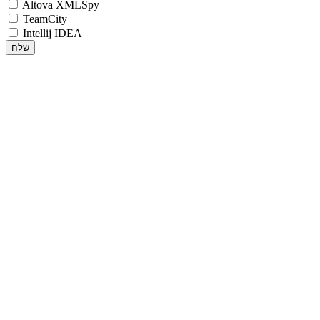
Altova XMLSpy
TeamCity
Intellij IDEA