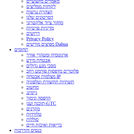
מאמרים מקצועיים
לקוחות ממליצים
הצהרת נגישות
הסרטונים שלנו
מחזור ציוד אלקטרוני
מדיניות פרטיות
דרושים
Privacy Policy
מפיצים מורשים Dahua
תחומים
ארגונומיה ומטהרי אוויר
אבטחת מידע
מסכי מגע גדולים
פלוטרים מדפסות פורמט רחב
מצלמות אבטחה IP
תשתיות תקשורת וטלפוניה
מחשוב
גיימינג
הדפסה וגימור
תוכנה וענן-GTC
מקרנים
טלוויזיות
סוללות
בריאות ואיכות חיים
כנסים והדרכות