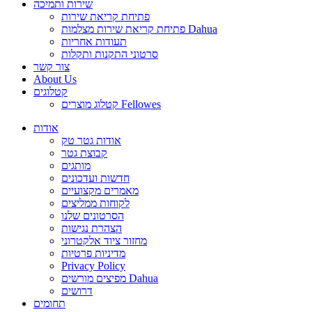
שירות ותמיכה
פתיחת קריאת שירות
פתיחת קריאת שירות מצלמות Dahua
תעודות אחריות
סרטוני התקנות ותקלות
צור קשר
About Us
קטלוגים
קטלוג מוצרים Fellowes
אודות
אודות גטר טק
קבוצת גטר
מותגים
חדשות ועדכונים
מאמרים מקצועיים
לקוחות ממליצים
הסרטונים שלנו
הצהרת נגישות
מחזור ציוד אלקטרוני
מדיניות פרטיות
Privacy Policy
מפיצים מורשים Dahua
דרושים
תחומים