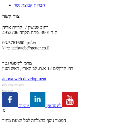
חברות קבוצת גטר
צור קשר
רחוב שמשון 7, קריית אריה
ת.ד 3901 ,פתח תקווה 4952706
טלפון: 03-5761660
techweb@getter.co.il
מייל:
מרכז לוגיסטי גטר
רח' הדקלים 12 א.ת. לב הארץ, ראש העין
a
nova web development
יוטיוב
לינקדאין
X
המוצר נוסף בהצלחה לסל הצעת מחיר