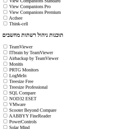
View Companions Standard
View Companions Pro
View Companions Premium
Acdsee
Think-cell
תוכנות ניהול רשתות מחשבים
TeamViewer
ITbrain by TeamViewer
Airbackup by TeamViewer
Monitis
PRTG Monitors
LogMeIn
Treesize Free
Treesize Professional
SQL Compare
NOD32 ESET
VMware
Scooter Beyond Compare
AABBYY FineReader
PowerControls
Solar Mind