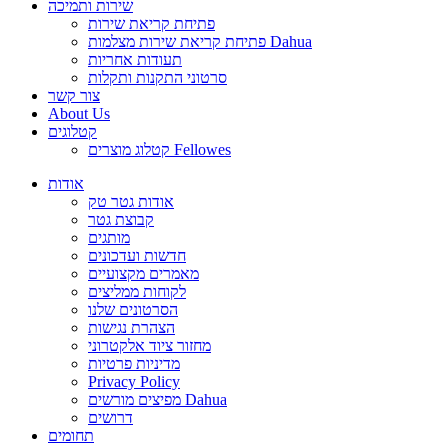
שירות ותמיכה
פתיחת קריאת שירות
פתיחת קריאת שירות מצלמות Dahua
תעודות אחריות
סרטוני התקנות ותקלות
צור קשר
About Us
קטלוגים
קטלוג מוצרים Fellowes
אודות
אודות גטר טק
קבוצת גטר
מותגים
חדשות ועדכונים
מאמרים מקצועיים
לקוחות ממליצים
הסרטונים שלנו
הצהרת נגישות
מחזור ציוד אלקטרוני
מדיניות פרטיות
Privacy Policy
מפיצים מורשים Dahua
דרושים
תחומים