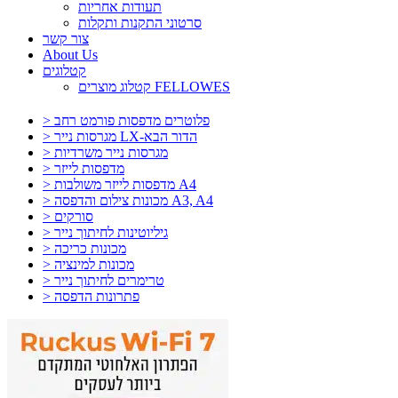
תעודות אחריות
סרטוני התקנות ותקלות
צור קשר
About Us
קטלוגים
קטלוג מוצרים FELLOWES
> פלוטרים מדפסות פורמט רחב
> מגרסות נייר LX-הדור הבא
> מגרסות נייר משרדיות
> מדפסות לייזר
> מדפסות לייזר משולבות A4
> מכונות צילום והדפסה A3, A4
> סורקים
> גיליוטינות לחיתוך נייר
> מכונות כריכה
> מכונות למינציה
> טרימרים לחיתוך נייר
> פתרונות הדפסה