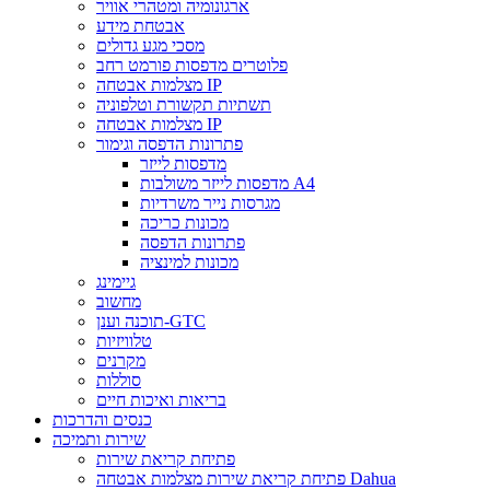
ארגונומיה ומטהרי אוויר
אבטחת מידע
מסכי מגע גדולים
פלוטרים מדפסות פורמט רחב
מצלמות אבטחה IP
תשתיות תקשורת וטלפוניה
מצלמות אבטחה IP
פתרונות הדפסה וגימור
מדפסות לייזר
מדפסות לייזר משולבות A4
מגרסות נייר משרדיות
מכונות כריכה
פתרונות הדפסה
מכונות למינציה
גיימינג
מחשוב
תוכנה וענן-GTC
טלוויזיות
מקרנים
סוללות
בריאות ואיכות חיים
כנסים והדרכות
שירות ותמיכה
פתיחת קריאת שירות
פתיחת קריאת שירות מצלמות אבטחה Dahua