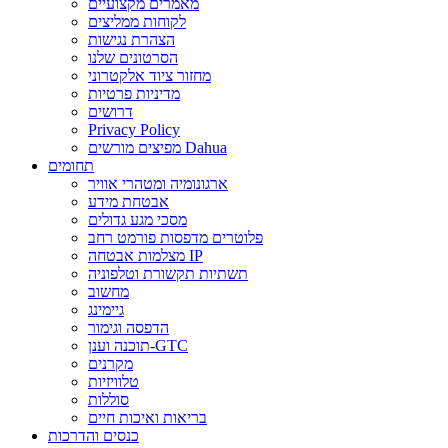
מאמרים מקצועיים
לקוחות ממליצים
הצהרת נגישות
הסרטונים שלנו
מחזור ציוד אלקטרוני
מדיניות פרטיות
דרושים
Privacy Policy
מפיצים מורשים Dahua
תחומים
ארגונומיה ומטהרי אוויר
אבטחת מידע
מסכי מגע גדולים
פלוטרים מדפסות פורמט רחב
מצלמות אבטחה IP
תשתיות תקשורת וטלפוניה
מחשוב
גיימינג
הדפסה וגימור
תוכנה וענן-GTC
מקרנים
טלוויזיות
סוללות
בריאות ואיכות חיים
כנסים והדרכות