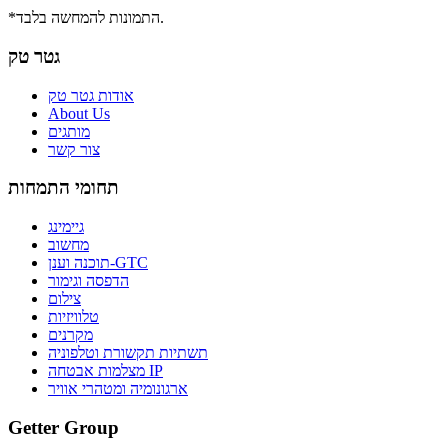
*התמונות להמחשה בלבד.
גטר טק
אודות גטר טק
About Us
מותגים
צור קשר
תחומי התמחות
גיימינג
מחשוב
תוכנה וענן-GTC
הדפסה וגימור
צילום
טלוויזיות
מקרנים
תשתיות תקשורת וטלפוניה
מצלמות אבטחה IP
ארגונומיה ומטהרי אוויר
Getter Group