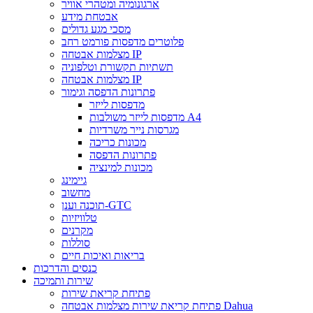
ארגונומיה ומטהרי אוויר
אבטחת מידע
מסכי מגע גדולים
פלוטרים מדפסות פורמט רחב
מצלמות אבטחה IP
תשתיות תקשורת וטלפוניה
מצלמות אבטחה IP
פתרונות הדפסה וגימור
מדפסות לייזר
מדפסות לייזר משולבות A4
מגרסות נייר משרדיות
מכונות כריכה
פתרונות הדפסה
מכונות למינציה
גיימינג
מחשוב
תוכנה וענן-GTC
טלוויזיות
מקרנים
סוללות
בריאות ואיכות חיים
כנסים והדרכות
שירות ותמיכה
פתיחת קריאת שירות
פתיחת קריאת שירות מצלמות אבטחה Dahua