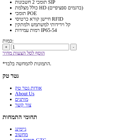
תומכי 2 חשבונות SIP
כולל מצלמת HD (בדגמים ספציפיים)
תומכי POE
חיישן קורא כרטיסי RFID
קל וידידותי למשתמש ולמתקין
רמות עמידות IP65-54
כמות:
+
-
הוסף לסל הצעות מחיר
*התמונות להמחשה בלבד.
גטר טק
אודות גטר טק
About Us
מותגים
צור קשר
תחומי התמחות
גיימינג
מחשוב