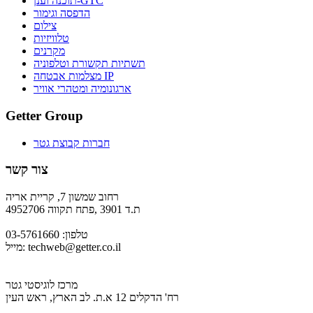
תוכנה וענן-GTC
הדפסה וגימור
צילום
טלוויזיות
מקרנים
תשתיות תקשורת וטלפוניה
מצלמות אבטחה IP
ארגונומיה ומטהרי אוויר
Getter Group
חברות קבוצת גטר
צור קשר
רחוב שמשון 7, קריית אריה
ת.ד 3901 ,פתח תקווה 4952706
טלפון: 03-5761660
techweb@getter.co.il
מייל:
מרכז לוגיסטי גטר
רח' הדקלים 12 א.ת. לב הארץ, ראש העין