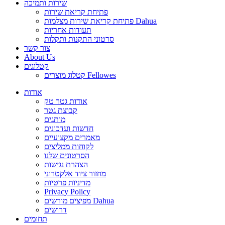
שירות ותמיכה
פתיחת קריאת שירות
פתיחת קריאת שירות מצלמות Dahua
תעודות אחריות
סרטוני התקנות ותקלות
צור קשר
About Us
קטלוגים
קטלוג מוצרים Fellowes
אודות
אודות גטר טק
קבוצת גטר
מותגים
חדשות ועדכונים
מאמרים מקצועיים
לקוחות ממליצים
הסרטונים שלנו
הצהרת נגישות
מחזור ציוד אלקטרוני
מדיניות פרטיות
Privacy Policy
מפיצים מורשים Dahua
דרושים
תחומים