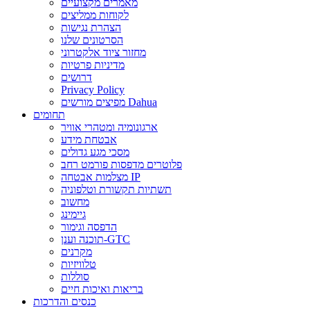
מאמרים מקצועיים
לקוחות ממליצים
הצהרת נגישות
הסרטונים שלנו
מחזור ציוד אלקטרוני
מדיניות פרטיות
דרושים
Privacy Policy
מפיצים מורשים Dahua
תחומים
ארגונומיה ומטהרי אוויר
אבטחת מידע
מסכי מגע גדולים
פלוטרים מדפסות פורמט רחב
מצלמות אבטחה IP
תשתיות תקשורת וטלפוניה
מחשוב
גיימינג
הדפסה וגימור
תוכנה וענן-GTC
מקרנים
טלוויזיות
סוללות
בריאות ואיכות חיים
כנסים והדרכות