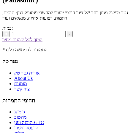
(Panasonic)
גטר מפיצה מגוון רחב של ציוד היקפי ייעודי למחשבי פנסוניק כגון: תיקים,
רתמות, רצועות אחיזה, מנשאים ועוד
כמות:
+
-
הוסף לסל הצעות מחיר
*התמונות להמחשה בלבד.
גטר טק
אודות גטר טק
About Us
מותגים
צור קשר
תחומי התמחות
גיימינג
מחשוב
תוכנה וענן-GTC
הדפסה וגימור