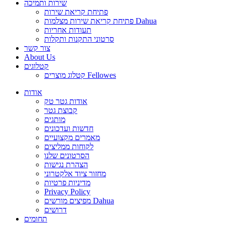
שירות ותמיכה
פתיחת קריאת שירות
פתיחת קריאת שירות מצלמות Dahua
תעודות אחריות
סרטוני התקנות ותקלות
צור קשר
About Us
קטלוגים
קטלוג מוצרים Fellowes
אודות
אודות גטר טק
קבוצת גטר
מותגים
חדשות ועדכונים
מאמרים מקצועיים
לקוחות ממליצים
הסרטונים שלנו
הצהרת נגישות
מחזור ציוד אלקטרוני
מדיניות פרטיות
Privacy Policy
מפיצים מורשים Dahua
דרושים
תחומים