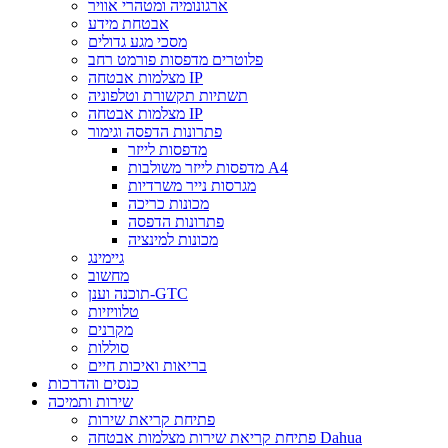
ארגונומיה ומטהרי אוויר
אבטחת מידע
מסכי מגע גדולים
פלוטרים מדפסות פורמט רחב
מצלמות אבטחה IP
תשתיות תקשורת וטלפוניה
מצלמות אבטחה IP
פתרונות הדפסה וגימור
מדפסות לייזר
מדפסות לייזר משולבות A4
מגרסות נייר משרדיות
מכונות כריכה
פתרונות הדפסה
מכונות למינציה
גיימינג
מחשוב
תוכנה וענן-GTC
טלוויזיות
מקרנים
סוללות
בריאות ואיכות חיים
כנסים והדרכות
שירות ותמיכה
פתיחת קריאת שירות
פתיחת קריאת שירות מצלמות אבטחה Dahua