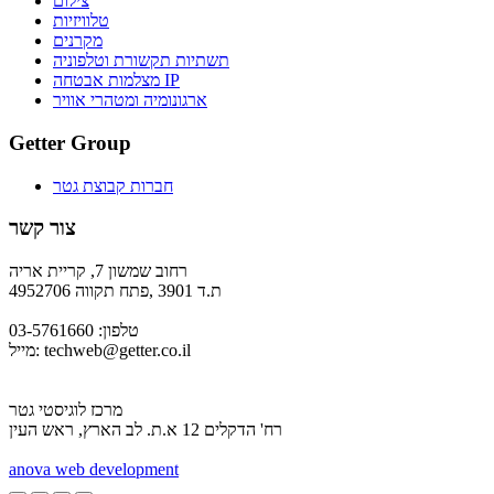
צילום
טלוויזיות
מקרנים
תשתיות תקשורת וטלפוניה
מצלמות אבטחה IP
ארגונומיה ומטהרי אוויר
Getter Group
חברות קבוצת גטר
צור קשר
רחוב שמשון 7, קריית אריה
ת.ד 3901 ,פתח תקווה 4952706
טלפון: 03-5761660
techweb@getter.co.il
מייל:
מרכז לוגיסטי גטר
רח' הדקלים 12 א.ת. לב הארץ, ראש העין
a
nova web development