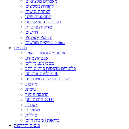
מאמרים מקצועיים
לקוחות ממליצים
הצהרת נגישות
הסרטונים שלנו
מחזור ציוד אלקטרוני
מדיניות פרטיות
דרושים
Privacy Policy
מפיצים מורשים Dahua
תחומים
ארגונומיה ומטהרי אוויר
אבטחת מידע
מסכי מגע גדולים
פלוטרים מדפסות פורמט רחב
מצלמות אבטחה IP
תשתיות תקשורת וטלפוניה
מחשוב
גיימינג
הדפסה וגימור
תוכנה וענן-GTC
מקרנים
טלוויזיות
סוללות
בריאות ואיכות חיים
כנסים והדרכות