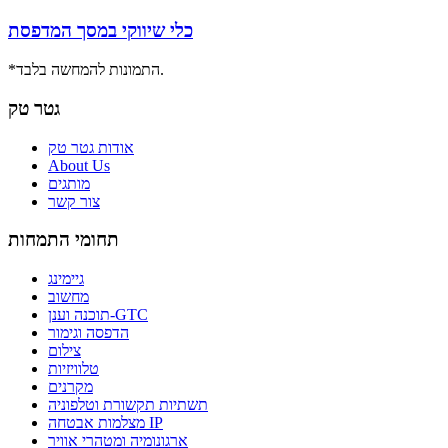
כלי שיווקי במסך המדפסת
*התמונות להמחשה בלבד.
גטר טק
אודות גטר טק
About Us
מותגים
צור קשר
תחומי התמחות
גיימינג
מחשוב
תוכנה וענן-GTC
הדפסה וגימור
צילום
טלוויזיות
מקרנים
תשתיות תקשורת וטלפוניה
מצלמות אבטחה IP
ארגונומיה ומטהרי אוויר