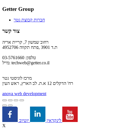
Getter Group
חברות קבוצת גטר
צור קשר
רחוב שמשון 7, קריית אריה
ת.ד 3901 ,פתח תקווה 4952706
טלפון: 03-5761660
techweb@getter.co.il
מייל:
מרכז לוגיסטי גטר
רח' הדקלים 12 א.ת. לב הארץ, ראש העין
a
nova web development
יוטיוב
לינקדאין
X