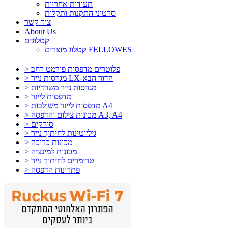
תעודות אחריות
סרטוני התקנות ותקלות
צור קשר
About Us
קטלוגים
קטלוג מוצרים FELLOWES
> פלוטרים מדפסות פורמט רחב
> מגרסות נייר LX-הדור הבא
> מגרסות נייר משרדיות
> מדפסות לייזר
> מדפסות לייזר משולבות A4
> מכונות צילום והדפסה A3, A4
> סורקים
> גיליוטינות לחיתוך נייר
> מכונות כריכה
> מכונות למינציה
> טרימרים לחיתוך נייר
> פתרונות הדפסה