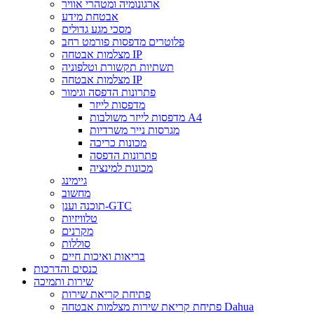
ארגונומיה ומטהרי אוויר
אבטחת מידע
מסכי מגע גדולים
פלוטרים מדפסות פורמט רחב
מצלמות אבטחה IP
תשתיות תקשורת וטלפוניה
מצלמות אבטחה IP
פתרונות הדפסה וגימור
מדפסות לייזר
מדפסות לייזר משולבות A4
מגרסות נייר משרדיות
מכונות כריכה
פתרונות הדפסה
מכונות למינציה
גיימינג
מחשוב
תוכנה וענן-GTC
טלוויזיות
מקרנים
סוללות
בריאות ואיכות חיים
כנסים והדרכות
שירות ותמיכה
פתיחת קריאת שירות
פתיחת קריאת שירות מצלמות אבטחה Dahua