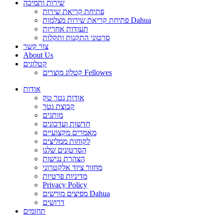
שירות ותמיכה
פתיחת קריאת שירות
פתיחת קריאת שירות מצלמות Dahua
תעודות אחריות
סרטוני התקנות ותקלות
צור קשר
About Us
קטלוגים
קטלוג מוצרים Fellowes
אודות
אודות גטר טק
קבוצת גטר
מותגים
חדשות ועדכונים
מאמרים מקצועיים
לקוחות ממליצים
הסרטונים שלנו
הצהרת נגישות
מחזור ציוד אלקטרוני
מדיניות פרטיות
Privacy Policy
מפיצים מורשים Dahua
דרושים
תחומים