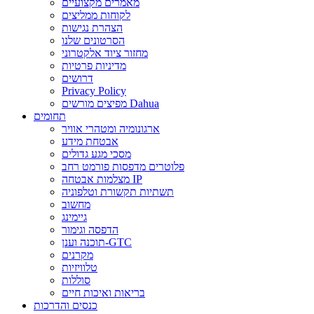
מאמרים מקצועיים
לקוחות ממליצים
הצהרת נגישות
הסרטונים שלנו
מחזור ציוד אלקטרוני
מדיניות פרטיות
דרושים
Privacy Policy
מפיצים מורשים Dahua
תחומים
ארגונומיה ומטהרי אוויר
אבטחת מידע
מסכי מגע גדולים
פלוטרים מדפסות פורמט רחב
מצלמות אבטחה IP
תשתיות תקשורת וטלפוניה
מחשוב
גיימינג
הדפסה וגימור
תוכנה וענן-GTC
מקרנים
טלוויזיות
סוללות
בריאות ואיכות חיים
כנסים והדרכות