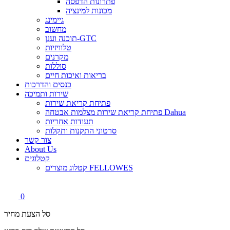
פתרונות הדפסה
מכונות למינציה
גיימינג
מחשוב
תוכנה וענן-GTC
טלוויזיות
מקרנים
סוללות
בריאות ואיכות חיים
כנסים והדרכות
שירות ותמיכה
פתיחת קריאת שירות
פתיחת קריאת שירות מצלמות אבטחה Dahua
תעודות אחריות
סרטוני התקנות ותקלות
צור קשר
About Us
קטלוגים
קטלוג מוצרים FELLOWES
0
סל הצעת מחיר