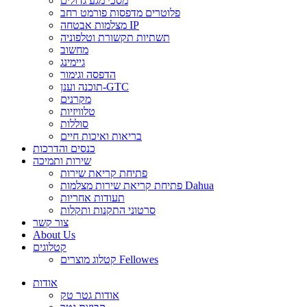
מסכי מגע גדולים
פלוטרים מדפסות פורמט רחב
מצלמות אבטחה IP
תשתיות תקשורת וטלפוניה
מחשוב
גיימינג
הדפסה וגימור
תוכנה וענן-GTC
מקרנים
טלוויזיות
סוללות
בריאות ואיכות חיים
כנסים והדרכות
שירות ותמיכה
פתיחת קריאת שירות
פתיחת קריאת שירות מצלמות Dahua
תעודות אחריות
סרטוני התקנות ותקלות
צור קשר
About Us
קטלוגים
קטלוג מוצרים Fellowes
אודות
אודות גטר טק