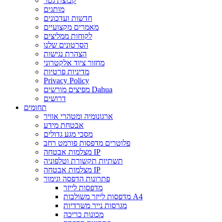
קבוצת גטר
מותגים
חדשות ועדכונים
מאמרים מקצועיים
לקוחות ממליצים
הסרטונים שלנו
הצהרת נגישות
מחזור ציוד אלקטרוני
מדיניות פרטיות
Privacy Policy
מפיצים מורשים Dahua
דרושים
תחומים
ארגונומיה ומטהרי אוויר
אבטחת מידע
מסכי מגע גדולים
פלוטרים מדפסות פורמט רחב
מצלמות אבטחה IP
תשתיות תקשורת וטלפוניה
מצלמות אבטחה IP
פתרונות הדפסה וגימור
מדפסות לייזר
מדפסות לייזר משולבות A4
מגרסות נייר משרדיות
מכונות כריכה