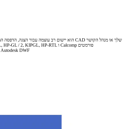
ViewCompanion Standard הוא יישום רב עוצמה עבור הצגה, הדפסה המרת קבצי הקושר שנוצר על ידי תוכנית CAD שלך או מנהל הקושר
ViewCompanion יכול לפתוח קבצי הקושר PLT באמצעות HPGL, HP-GL / 2, KIPGL, HP-RTL ו Calcomp פורמטים
ViewCompanion יכול להציג, להדפי