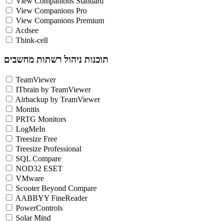
View Companions Standard
View Companions Pro
View Companions Premium
Acdsee
Think-cell
תוכנות ניהול רשתות מחשבים
TeamViewer
ITbrain by TeamViewer
Airbackup by TeamViewer
Monitis
PRTG Monitors
LogMeIn
Treesize Free
Treesize Professional
SQL Compare
NOD32 ESET
VMware
Scooter Beyond Compare
AABBYY FineReader
PowerControls
Solar Mind