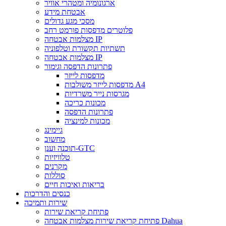
ארגונומיה ומטהרי אוויר
אבטחת מידע
מסכי מגע גדולים
פלוטרים מדפסות פורמט רחב
מצלמות אבטחה IP
תשתיות תקשורת וטלפוניה
מצלמות אבטחה IP
פתרונות הדפסה וגימור
מדפסות לייזר
מדפסות לייזר משולבות A4
מגרסות נייר משרדיות
מכונות כריכה
פתרונות הדפסה
מכונות למינציה
גיימינג
מחשוב
תוכנה וענן-GTC
טלוויזיות
מקרנים
סוללות
בריאות ואיכות חיים
כנסים והדרכות
שירות ותמיכה
פתיחת קריאת שירות
פתיחת קריאת שירות מצלמות אבטחה Dahua