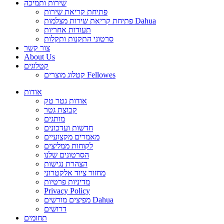
שירות ותמיכה
פתיחת קריאת שירות
פתיחת קריאת שירות מצלמות Dahua
תעודות אחריות
סרטוני התקנות ותקלות
צור קשר
About Us
קטלוגים
קטלוג מוצרים Fellowes
אודות
אודות גטר טק
קבוצת גטר
מותגים
חדשות ועדכונים
מאמרים מקצועיים
לקוחות ממליצים
הסרטונים שלנו
הצהרת נגישות
מחזור ציוד אלקטרוני
מדיניות פרטיות
Privacy Policy
מפיצים מורשים Dahua
דרושים
תחומים