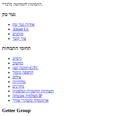
*התמונות להמחשה בלבד.
גטר טק
אודות גטר טק
About Us
מותגים
צור קשר
תחומי התמחות
גיימינג
מחשוב
תוכנה וענן-GTC
הדפסה וגימור
צילום
טלוויזיות
מקרנים
תשתיות תקשורת וטלפוניה
מצלמות אבטחה IP
ארגונומיה ומטהרי אוויר
Getter Group