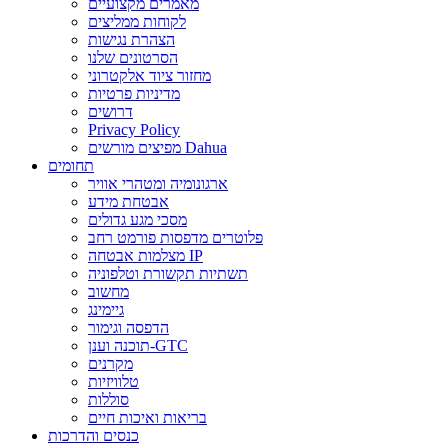
מאמרים מקצועיים
לקוחות ממליצים
הצהרת נגישות
הסרטונים שלנו
מחזור ציוד אלקטרוני
מדיניות פרטיות
דרושים
Privacy Policy
מפיצים מורשים Dahua
תחומים
ארגונומיה ומטהרי אוויר
אבטחת מידע
מסכי מגע גדולים
פלוטרים מדפסות פורמט רחב
מצלמות אבטחה IP
תשתיות תקשורת וטלפוניה
מחשוב
גיימינג
הדפסה וגימור
תוכנה וענן-GTC
מקרנים
טלוויזיות
סוללות
בריאות ואיכות חיים
כנסים והדרכות