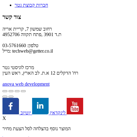
חברות קבוצת גטר
צור קשר
רחוב שמשון 7, קריית אריה
ת.ד 3901 ,פתח תקווה 4952706
טלפון: 03-5761660
techweb@getter.co.il
מייל:
מרכז לוגיסטי גטר
רח' הדקלים 12 א.ת. לב הארץ, ראש העין
a
nova web development
יוטיוב
לינקדאין
X
המוצר נוסף בהצלחה לסל הצעת מחיר