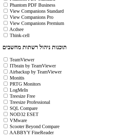
Phantom PDF Business
View Companions Standard
View Companions Pro
View Companions Premium
Acdsee
Think-cell
תוכנות ניהול רשתות מחשבים
TeamViewer
ITbrain by TeamViewer
Airbackup by TeamViewer
Monitis
PRTG Monitors
LogMeIn
Treesize Free
Treesize Professional
SQL Compare
NOD32 ESET
VMware
Scooter Beyond Compare
AABBYY FineReader