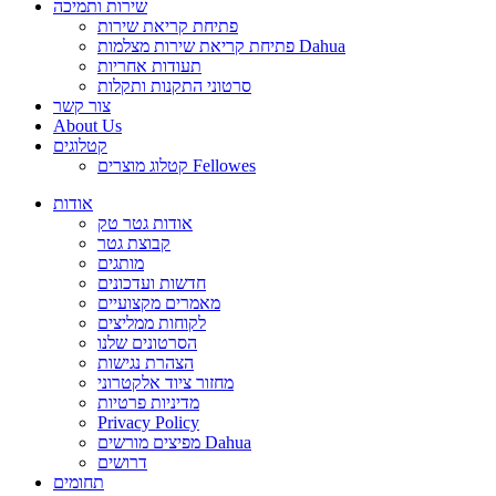
שירות ותמיכה
פתיחת קריאת שירות
פתיחת קריאת שירות מצלמות Dahua
תעודות אחריות
סרטוני התקנות ותקלות
צור קשר
About Us
קטלוגים
קטלוג מוצרים Fellowes
אודות
אודות גטר טק
קבוצת גטר
מותגים
חדשות ועדכונים
מאמרים מקצועיים
לקוחות ממליצים
הסרטונים שלנו
הצהרת נגישות
מחזור ציוד אלקטרוני
מדיניות פרטיות
Privacy Policy
מפיצים מורשים Dahua
דרושים
תחומים