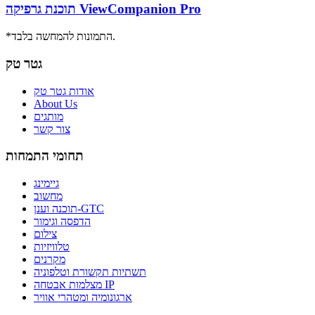
תוכנת גרפיקה ViewCompanion Pro
*התמונות להמחשה בלבד.
גטר טק
אודות גטר טק
About Us
מותגים
צור קשר
תחומי התמחות
גיימינג
מחשוב
תוכנה וענן-GTC
הדפסה וגימור
צילום
טלוויזיות
מקרנים
תשתיות תקשורת וטלפוניה
מצלמות אבטחה IP
ארגונומיה ומטהרי אוויר