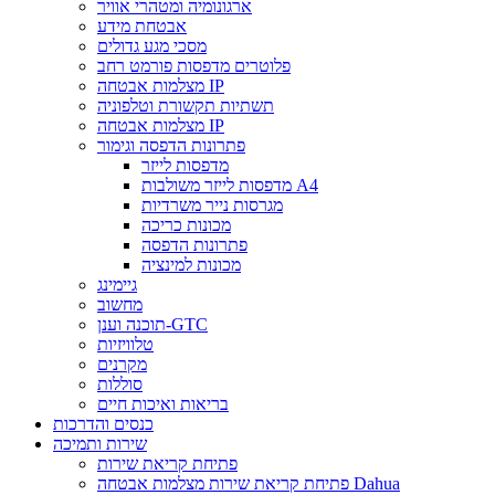
ארגונומיה ומטהרי אוויר
אבטחת מידע
מסכי מגע גדולים
פלוטרים מדפסות פורמט רחב
מצלמות אבטחה IP
תשתיות תקשורת וטלפוניה
מצלמות אבטחה IP
פתרונות הדפסה וגימור
מדפסות לייזר
מדפסות לייזר משולבות A4
מגרסות נייר משרדיות
מכונות כריכה
פתרונות הדפסה
מכונות למינציה
גיימינג
מחשוב
תוכנה וענן-GTC
טלוויזיות
מקרנים
סוללות
בריאות ואיכות חיים
כנסים והדרכות
שירות ותמיכה
פתיחת קריאת שירות
פתיחת קריאת שירות מצלמות אבטחה Dahua