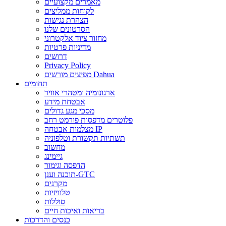
מאמרים מקצועיים
לקוחות ממליצים
הצהרת נגישות
הסרטונים שלנו
מחזור ציוד אלקטרוני
מדיניות פרטיות
דרושים
Privacy Policy
מפיצים מורשים Dahua
תחומים
ארגונומיה ומטהרי אוויר
אבטחת מידע
מסכי מגע גדולים
פלוטרים מדפסות פורמט רחב
מצלמות אבטחה IP
תשתיות תקשורת וטלפוניה
מחשוב
גיימינג
הדפסה וגימור
תוכנה וענן-GTC
מקרנים
טלוויזיות
סוללות
בריאות ואיכות חיים
כנסים והדרכות