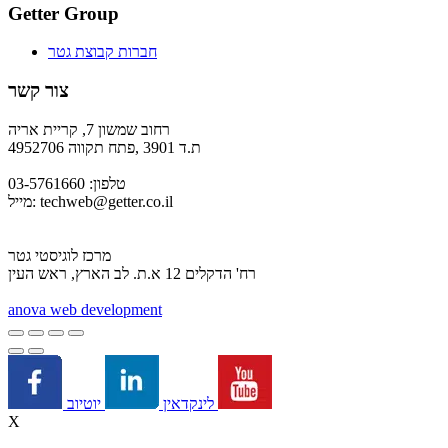
Getter Group
חברות קבוצת גטר
צור קשר
רחוב שמשון 7, קריית אריה
ת.ד 3901 ,פתח תקווה 4952706
טלפון: 03-5761660
techweb@getter.co.il
מייל:
מרכז לוגיסטי גטר
רח' הדקלים 12 א.ת. לב הארץ, ראש העין
a
nova web development
יוטיוב
לינקדאין
X