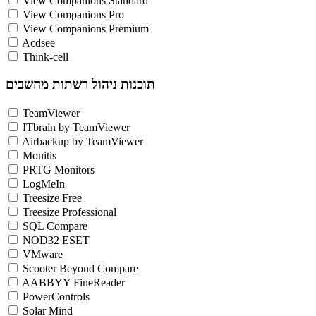
View Companions Standard
View Companions Pro
View Companions Premium
Acdsee
Think-cell
תוכנות ניהול רשתות מחשבים
TeamViewer
ITbrain by TeamViewer
Airbackup by TeamViewer
Monitis
PRTG Monitors
LogMeIn
Treesize Free
Treesize Professional
SQL Compare
NOD32 ESET
VMware
Scooter Beyond Compare
AABBYY FineReader
PowerControls
Solar Mind