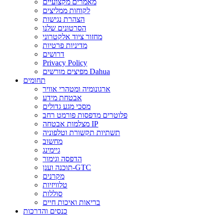
מאמרים מקצועיים
לקוחות ממליצים
הצהרת נגישות
הסרטונים שלנו
מחזור ציוד אלקטרוני
מדיניות פרטיות
דרושים
Privacy Policy
מפיצים מורשים Dahua
תחומים
ארגונומיה ומטהרי אוויר
אבטחת מידע
מסכי מגע גדולים
פלוטרים מדפסות פורמט רחב
מצלמות אבטחה IP
תשתיות תקשורת וטלפוניה
מחשוב
גיימינג
הדפסה וגימור
תוכנה וענן-GTC
מקרנים
טלוויזיות
סוללות
בריאות ואיכות חיים
כנסים והדרכות