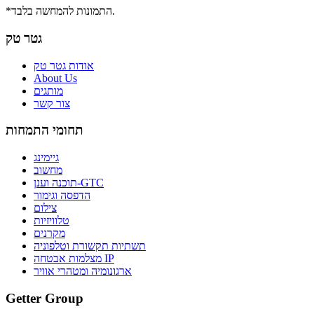
*התמונות להמחשה בלבד.
גטר טק
אודות גטר טק
About Us
מותגים
צור קשר
תחומי התמחות
גיימינג
מחשוב
תוכנה וענן-GTC
הדפסה וגימור
צילום
טלוויזיות
מקרנים
תשתיות תקשורת וטלפוניה
מצלמות אבטחה IP
ארגונומיה ומטהרי אוויר
Getter Group