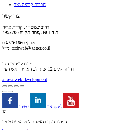
חברות קבוצת גטר
צור קשר
רחוב שמשון 7, קריית אריה
ת.ד 3901 ,פתח תקווה 4952706
טלפון: 03-5761660
techweb@getter.co.il
מייל:
מרכז לוגיסטי גטר
רח' הדקלים 12 א.ת. לב הארץ, ראש העין
a
nova web development
יוטיוב
לינקדאין
X
המוצר נוסף בהצלחה לסל הצעת מחיר