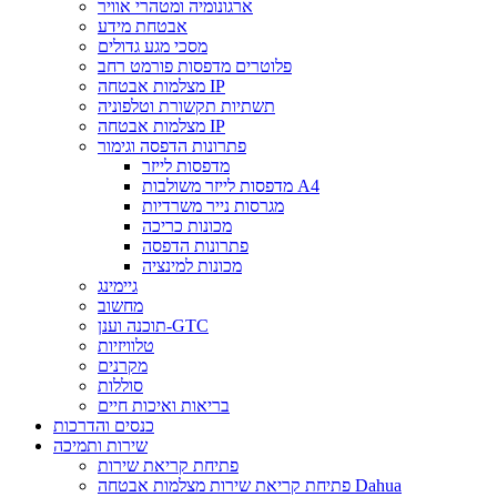
ארגונומיה ומטהרי אוויר
אבטחת מידע
מסכי מגע גדולים
פלוטרים מדפסות פורמט רחב
מצלמות אבטחה IP
תשתיות תקשורת וטלפוניה
מצלמות אבטחה IP
פתרונות הדפסה וגימור
מדפסות לייזר
מדפסות לייזר משולבות A4
מגרסות נייר משרדיות
מכונות כריכה
פתרונות הדפסה
מכונות למינציה
גיימינג
מחשוב
תוכנה וענן-GTC
טלוויזיות
מקרנים
סוללות
בריאות ואיכות חיים
כנסים והדרכות
שירות ותמיכה
פתיחת קריאת שירות
פתיחת קריאת שירות מצלמות אבטחה Dahua