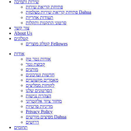
שירות ותמיכה
פתיחת קריאת שירות
פתיחת קריאת שירות מצלמות Dahua
תעודות אחריות
סרטוני התקנות ותקלות
צור קשר
About Us
קטלוגים
קטלוג מוצרים Fellowes
אודות
אודות גטר טק
קבוצת גטר
מותגים
חדשות ועדכונים
מאמרים מקצועיים
לקוחות ממליצים
הסרטונים שלנו
הצהרת נגישות
מחזור ציוד אלקטרוני
מדיניות פרטיות
Privacy Policy
מפיצים מורשים Dahua
דרושים
תחומים