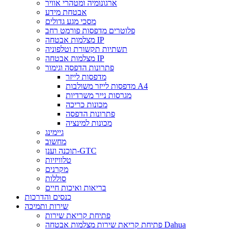
ארגונומיה ומטהרי אוויר
אבטחת מידע
מסכי מגע גדולים
פלוטרים מדפסות פורמט רחב
מצלמות אבטחה IP
תשתיות תקשורת וטלפוניה
מצלמות אבטחה IP
פתרונות הדפסה וגימור
מדפסות לייזר
מדפסות לייזר משולבות A4
מגרסות נייר משרדיות
מכונות כריכה
פתרונות הדפסה
מכונות למינציה
גיימינג
מחשוב
תוכנה וענן-GTC
טלוויזיות
מקרנים
סוללות
בריאות ואיכות חיים
כנסים והדרכות
שירות ותמיכה
פתיחת קריאת שירות
פתיחת קריאת שירות מצלמות אבטחה Dahua