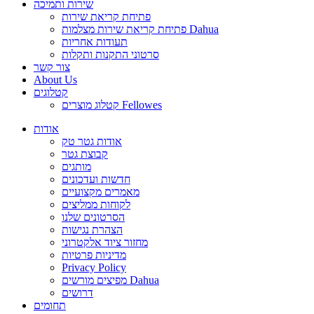
שירות ותמיכה
פתיחת קריאת שירות
פתיחת קריאת שירות מצלמות Dahua
תעודות אחריות
סרטוני התקנות ותקלות
צור קשר
About Us
קטלוגים
קטלוג מוצרים Fellowes
אודות
אודות גטר טק
קבוצת גטר
מותגים
חדשות ועדכונים
מאמרים מקצועיים
לקוחות ממליצים
הסרטונים שלנו
הצהרת נגישות
מחזור ציוד אלקטרוני
מדיניות פרטיות
Privacy Policy
מפיצים מורשים Dahua
דרושים
תחומים