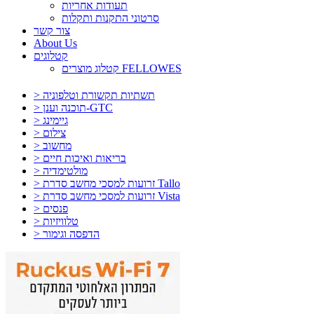
תעודות אחריות
סרטוני התקנות ותקלות
צור קשר
About Us
קטלוגים
קטלוג מוצרים FELLOWES
> תשתיות תקשורת וטלפוניה
> תוכנה וענן-GTC
> גיימינג
> צילום
> מחשוב
> בריאות ואיכות חיים
> מולטימדיה
> זרועות למסכי מחשב סדרת Tallo
> זרועות למסכי מחשב סדרת Vista
> פנסים
> טלוויזיות
> הדפסה וגימור