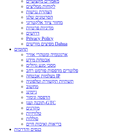
מאמרים מקצועיים
לקוחות ממליצים
הצהרת נגישות
הסרטונים שלנו
מחזור ציוד אלקטרוני
מדיניות פרטיות
דרושים
Privacy Policy
מפיצים מורשים Dahua
תחומים
ארגונומיה ומטהרי אוויר
אבטחת מידע
מסכי מגע גדולים
פלוטרים מדפסות פורמט רחב
מצלמות אבטחה IP
תשתיות תקשורת וטלפוניה
מחשוב
גיימינג
הדפסה וגימור
תוכנה וענן-GTC
מקרנים
טלוויזיות
סוללות
בריאות ואיכות חיים
כנסים והדרכות