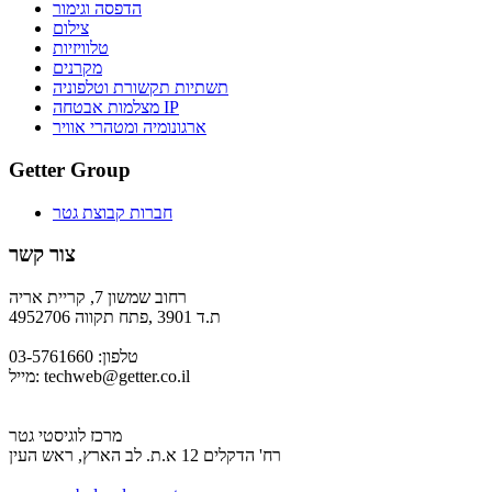
הדפסה וגימור
צילום
טלוויזיות
מקרנים
תשתיות תקשורת וטלפוניה
מצלמות אבטחה IP
ארגונומיה ומטהרי אוויר
Getter Group
חברות קבוצת גטר
צור קשר
רחוב שמשון 7, קריית אריה
ת.ד 3901 ,פתח תקווה 4952706
טלפון: 03-5761660
techweb@getter.co.il
מייל:
מרכז לוגיסטי גטר
רח' הדקלים 12 א.ת. לב הארץ, ראש העין