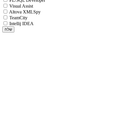
PL/SQL Developer
Visual Assist
Altova XMLSpy
TeamCity
Intellij IDEA