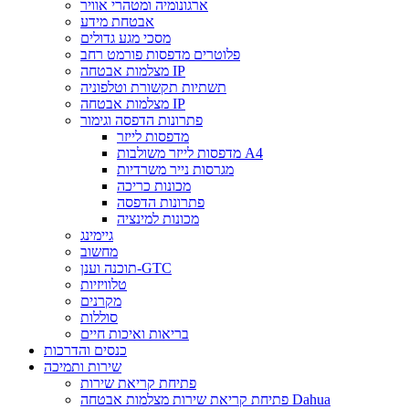
ארגונומיה ומטהרי אוויר
אבטחת מידע
מסכי מגע גדולים
פלוטרים מדפסות פורמט רחב
מצלמות אבטחה IP
תשתיות תקשורת וטלפוניה
מצלמות אבטחה IP
פתרונות הדפסה וגימור
מדפסות לייזר
מדפסות לייזר משולבות A4
מגרסות נייר משרדיות
מכונות כריכה
פתרונות הדפסה
מכונות למינציה
גיימינג
מחשוב
תוכנה וענן-GTC
טלוויזיות
מקרנים
סוללות
בריאות ואיכות חיים
כנסים והדרכות
שירות ותמיכה
פתיחת קריאת שירות
פתיחת קריאת שירות מצלמות אבטחה Dahua