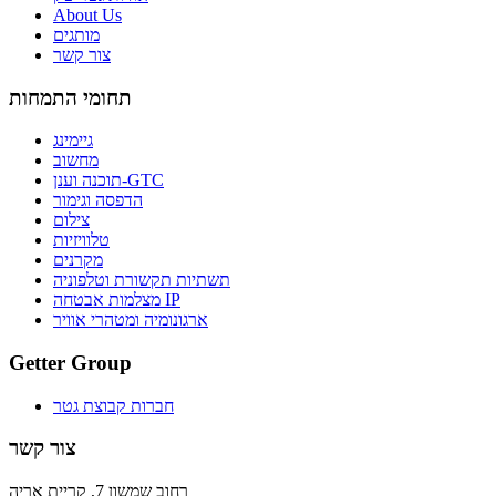
About Us
מותגים
צור קשר
תחומי התמחות
גיימינג
מחשוב
תוכנה וענן-GTC
הדפסה וגימור
צילום
טלוויזיות
מקרנים
תשתיות תקשורת וטלפוניה
מצלמות אבטחה IP
ארגונומיה ומטהרי אוויר
Getter Group
חברות קבוצת גטר
צור קשר
רחוב שמשון 7, קריית אריה