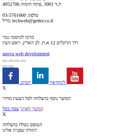
ת.ד 3901 ,פתח תקווה 4952706
טלפון: 03-5761660
techweb@getter.co.il
מייל:
מרכז לוגיסטי גטר
רח' הדקלים 12 א.ת. לב הארץ, ראש העין
a
nova web development
יוטיוב
לינקדאין
X
המוצר נוסף בהצלחה לסל הצעת מחיר
המשך לאתר
צפה בסל
X
הטופס נשלח בהצלחה
תודה שפנית אלינו!