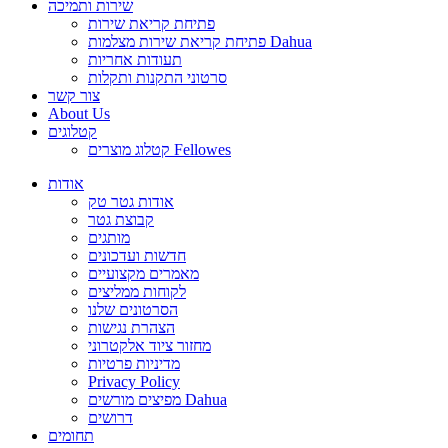
שירות ותמיכה
פתיחת קריאת שירות
פתיחת קריאת שירות מצלמות Dahua
תעודות אחריות
סרטוני התקנות ותקלות
צור קשר
About Us
קטלוגים
קטלוג מוצרים Fellowes
אודות
אודות גטר טק
קבוצת גטר
מותגים
חדשות ועדכונים
מאמרים מקצועיים
לקוחות ממליצים
הסרטונים שלנו
הצהרת נגישות
מחזור ציוד אלקטרוני
מדיניות פרטיות
Privacy Policy
מפיצים מורשים Dahua
דרושים
תחומים