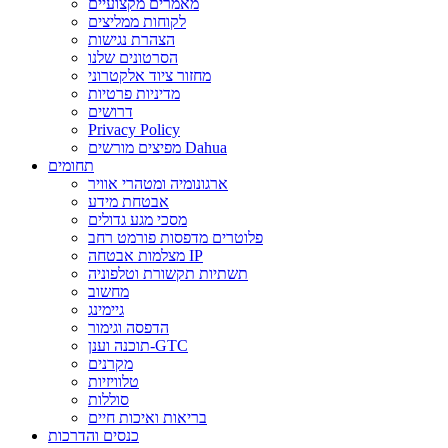
מאמרים מקצועיים
לקוחות ממליצים
הצהרת נגישות
הסרטונים שלנו
מחזור ציוד אלקטרוני
מדיניות פרטיות
דרושים
Privacy Policy
מפיצים מורשים Dahua
תחומים
ארגונומיה ומטהרי אוויר
אבטחת מידע
מסכי מגע גדולים
פלוטרים מדפסות פורמט רחב
מצלמות אבטחה IP
תשתיות תקשורת וטלפוניה
מחשוב
גיימינג
הדפסה וגימור
תוכנה וענן-GTC
מקרנים
טלוויזיות
סוללות
בריאות ואיכות חיים
כנסים והדרכות