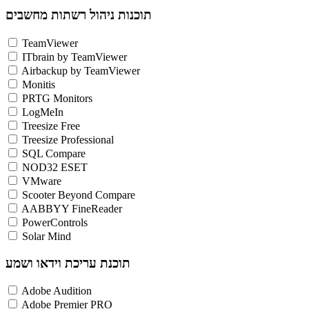
תוכנות ניהול רשתות מחשבים
TeamViewer
ITbrain by TeamViewer
Airbackup by TeamViewer
Monitis
PRTG Monitors
LogMeIn
Treesize Free
Treesize Professional
SQL Compare
NOD32 ESET
VMware
Scooter Beyond Compare
AABBYY FineReader
PowerControls
Solar Mind
תוכנת עריכת וידאו ושמע
Adobe Audition
Adobe Premier PRO