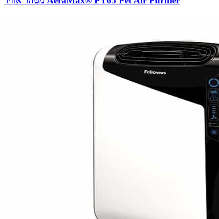
מטהר אוויר AeraMax® PT65 Pet Air Purifier