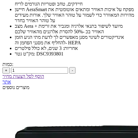
חיידקים, טחב ופטריות הגורמים לריח
חיישן AeraSmart מפקח על איכות האוויר ומתאים אוטומטית את
מהירות המאוורר כדי לשמור על טוהר האוויר שלך. אורות מעידים
על טוהר האוויר בחדר
מצב Aera + מיועד לשיפור בתנאי אלרגיה ומגביר את זרימת
האוויר בכ -50% להסרת אלרגנים מהאוויר שלכם
אינדיקטורים לשינוי מסנן מאפשרים לך לדעת מתי הגיע הזמן
להחליף את מסנני הפחמן וה- HEPA
אחריות: 3 שנים, לא כולל פילטרים
מק”ט גטר: DSC9393801
כמות:
+
-
הוסף לסל הצעות מחיר
אתר
מוצרים נוספים