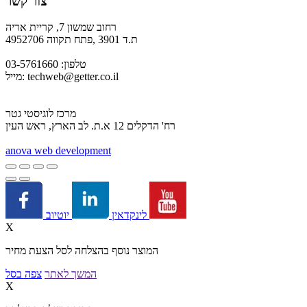
צור קשר
רחוב שמשון 7, קריית אריה
ת.ד 3901 ,פתח תקווה 4952706
טלפון: 03-5761660
techweb@getter.co.il
מייל:
מרכז לוגיסטי גטר
רח' הדקלים 12 א.ת. לב הארץ, ראש העין
a
nova web development
יוטיוב
לינקדאין
X
המוצר נוסף בהצלחה לסל הצעת מחיר
המשך לאתר
צפה בסל
X