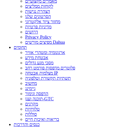
מאמרים מקצועיים
לקוחות ממליצים
הצהרת נגישות
הסרטונים שלנו
מחזור ציוד אלקטרוני
מדיניות פרטיות
דרושים
Privacy Policy
מפיצים מורשים Dahua
תחומים
ארגונומיה ומטהרי אוויר
אבטחת מידע
מסכי מגע גדולים
פלוטרים מדפסות פורמט רחב
מצלמות אבטחה IP
תשתיות תקשורת וטלפוניה
מחשוב
גיימינג
הדפסה וגימור
תוכנה וענן-GTC
מקרנים
טלוויזיות
סוללות
בריאות ואיכות חיים
כנסים והדרכות