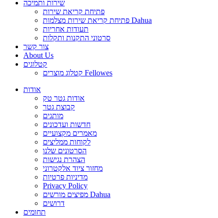
שירות ותמיכה
פתיחת קריאת שירות
פתיחת קריאת שירות מצלמות Dahua
תעודות אחריות
סרטוני התקנות ותקלות
צור קשר
About Us
קטלוגים
קטלוג מוצרים Fellowes
אודות
אודות גטר טק
קבוצת גטר
מותגים
חדשות ועדכונים
מאמרים מקצועיים
לקוחות ממליצים
הסרטונים שלנו
הצהרת נגישות
מחזור ציוד אלקטרוני
מדיניות פרטיות
Privacy Policy
מפיצים מורשים Dahua
דרושים
תחומים