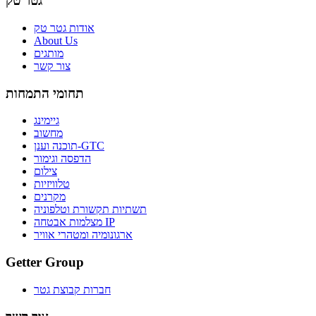
גטר טק
אודות גטר טק
About Us
מותגים
צור קשר
תחומי התמחות
גיימינג
מחשוב
תוכנה וענן-GTC
הדפסה וגימור
צילום
טלוויזיות
מקרנים
תשתיות תקשורת וטלפוניה
מצלמות אבטחה IP
ארגונומיה ומטהרי אוויר
Getter Group
חברות קבוצת גטר