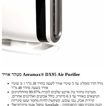
מטהר אוויר Aeramax® DX95 Air Purifier
גודל חדר מומלץ: עד 5 שינויי אוויר לשעה בחדר 28 מ”ר ו -3 שינויי
אוויר בשעה בחדר 48 מ”ר
מערכת טיהור בת ארבע שלבים לוכדת 99.97% מהחלקיקים
הנישאים באוויר עד 0.3 מיקרון, כולל אבקנים ואלרגנים אחרים,
קרדית אבק, נבגי עובש, קשקשת לחיות מחמד ועשן סיגריות
טיפול אנטי מיקרוביאלי AeraSafe – הגנה מובנית מפני התפתחות