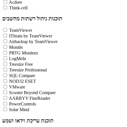
Acdsee
Think-cell
תוכנות ניהול רשתות מחשבים
TeamViewer
ITbrain by TeamViewer
Airbackup by TeamViewer
Monitis
PRTG Monitors
LogMeIn
Treesize Free
Treesize Professional
SQL Compare
NOD32 ESET
VMware
Scooter Beyond Compare
AABBYY FineReader
PowerControls
Solar Mind
תוכנת עריכת וידאו ושמע