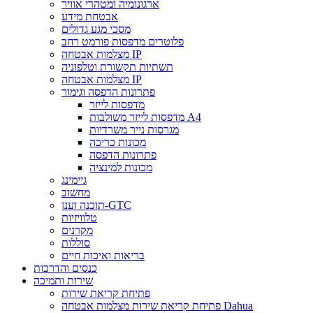
ארגונומיה ומטהרי אוויר
אבטחת מידע
מסכי מגע גדולים
פלוטרים מדפסות פורמט רחב
מצלמות אבטחה IP
תשתיות תקשורת וטלפוניה
מצלמות אבטחה IP
פתרונות הדפסה וגימור
מדפסות לייזר
מדפסות לייזר משולבות A4
מגרסות נייר משרדיות
מכונות כריכה
פתרונות הדפסה
מכונות למינציה
גיימינג
מחשוב
תוכנה וענן-GTC
טלוויזיות
מקרנים
סוללות
בריאות ואיכות חיים
כנסים והדרכות
שירות ותמיכה
פתיחת קריאת שירות
פתיחת קריאת שירות מצלמות אבטחה Dahua