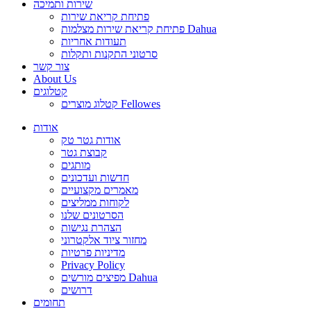
שירות ותמיכה
פתיחת קריאת שירות
פתיחת קריאת שירות מצלמות Dahua
תעודות אחריות
סרטוני התקנות ותקלות
צור קשר
About Us
קטלוגים
קטלוג מוצרים Fellowes
אודות
אודות גטר טק
קבוצת גטר
מותגים
חדשות ועדכונים
מאמרים מקצועיים
לקוחות ממליצים
הסרטונים שלנו
הצהרת נגישות
מחזור ציוד אלקטרוני
מדיניות פרטיות
Privacy Policy
מפיצים מורשים Dahua
דרושים
תחומים