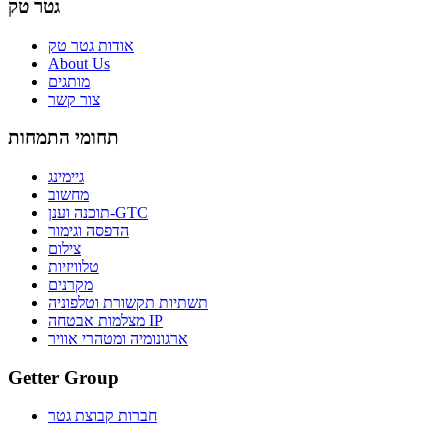
גטר טק
אודות גטר טק
About Us
מותגים
צור קשר
תחומי התמחות
גיימינג
מחשוב
תוכנה וענן-GTC
הדפסה וגימור
צילום
טלוויזיות
מקרנים
תשתיות תקשורת וטלפוניה
מצלמות אבטחה IP
ארגונומיה ומטהרי אוויר
Getter Group
חברות קבוצת גטר