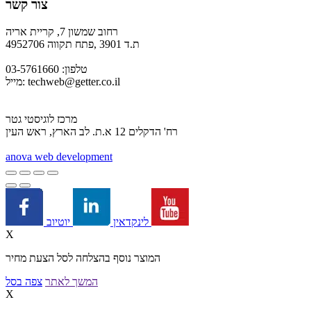
צור קשר
רחוב שמשון 7, קריית אריה
ת.ד 3901 ,פתח תקווה 4952706
טלפון: 03-5761660
techweb@getter.co.il
מייל:
מרכז לוגיסטי גטר
רח' הדקלים 12 א.ת. לב הארץ, ראש העין
a
nova web development
יוטיוב
לינקדאין
X
המוצר נוסף בהצלחה לסל הצעת מחיר
המשך לאתר
צפה בסל
X