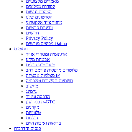
מאמרים מקצועיים
לקוחות ממליצים
הצהרת נגישות
הסרטונים שלנו
מחזור ציוד אלקטרוני
מדיניות פרטיות
דרושים
Privacy Policy
מפיצים מורשים Dahua
תחומים
ארגונומיה ומטהרי אוויר
אבטחת מידע
מסכי מגע גדולים
פלוטרים מדפסות פורמט רחב
מצלמות אבטחה IP
תשתיות תקשורת וטלפוניה
מחשוב
גיימינג
הדפסה וגימור
תוכנה וענן-GTC
מקרנים
טלוויזיות
סוללות
בריאות ואיכות חיים
כנסים והדרכות