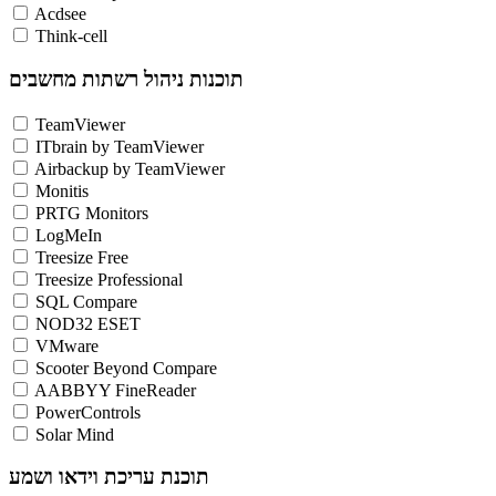
Acdsee
Think-cell
תוכנות ניהול רשתות מחשבים
TeamViewer
ITbrain by TeamViewer
Airbackup by TeamViewer
Monitis
PRTG Monitors
LogMeIn
Treesize Free
Treesize Professional
SQL Compare
NOD32 ESET
VMware
Scooter Beyond Compare
AABBYY FineReader
PowerControls
Solar Mind
תוכנת עריכת וידאו ושמע