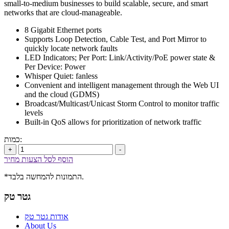
small-to-medium businesses to build scalable, secure, and smart
networks that are cloud-manageable.
8 Gigabit Ethernet ports
Supports Loop Detection, Cable Test, and Port Mirror to
quickly locate network faults
LED Indicators; Per Port: Link/Activity/PoE power state &
Per Device: Power
Whisper Quiet: fanless
Convenient and intelligent management through the Web UI
and the cloud (GDMS)
Broadcast/Multicast/Unicast Storm Control to monitor traffic
levels
Built-in QoS allows for prioritization of network traffic
כמות:
+
-
הוסף לסל הצעות מחיר
*התמונות להמחשה בלבד.
גטר טק
אודות גטר טק
About Us