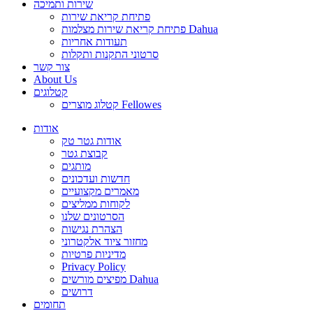
שירות ותמיכה
פתיחת קריאת שירות
פתיחת קריאת שירות מצלמות Dahua
תעודות אחריות
סרטוני התקנות ותקלות
צור קשר
About Us
קטלוגים
קטלוג מוצרים Fellowes
אודות
אודות גטר טק
קבוצת גטר
מותגים
חדשות ועדכונים
מאמרים מקצועיים
לקוחות ממליצים
הסרטונים שלנו
הצהרת נגישות
מחזור ציוד אלקטרוני
מדיניות פרטיות
Privacy Policy
מפיצים מורשים Dahua
דרושים
תחומים