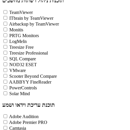
תוכנות ניהול רשתות מחשבים
TeamViewer
ITbrain by TeamViewer
Airbackup by TeamViewer
Monitis
PRTG Monitors
LogMeIn
Treesize Free
Treesize Professional
SQL Compare
NOD32 ESET
VMware
Scooter Beyond Compare
AABBYY FineReader
PowerControls
Solar Mind
תוכנת עריכת וידאו ושמע
Adobe Audition
Adobe Premier PRO
Camtasia