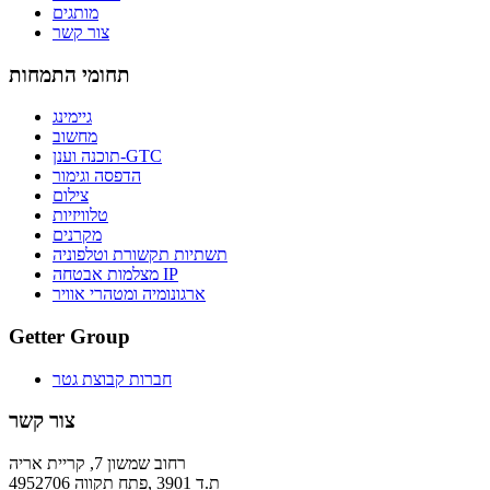
מותגים
צור קשר
תחומי התמחות
גיימינג
מחשוב
תוכנה וענן-GTC
הדפסה וגימור
צילום
טלוויזיות
מקרנים
תשתיות תקשורת וטלפוניה
מצלמות אבטחה IP
ארגונומיה ומטהרי אוויר
Getter Group
חברות קבוצת גטר
צור קשר
רחוב שמשון 7, קריית אריה
ת.ד 3901 ,פתח תקווה 4952706