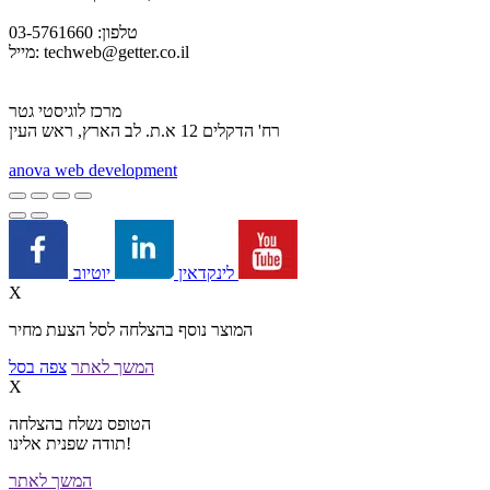
טלפון: 03-5761660
techweb@getter.co.il
מייל:
מרכז לוגיסטי גטר
רח' הדקלים 12 א.ת. לב הארץ, ראש העין
a
nova web development
יוטיוב
לינקדאין
X
המוצר נוסף בהצלחה לסל הצעת מחיר
המשך לאתר
צפה בסל
X
הטופס נשלח בהצלחה
תודה שפנית אלינו!
המשך לאתר