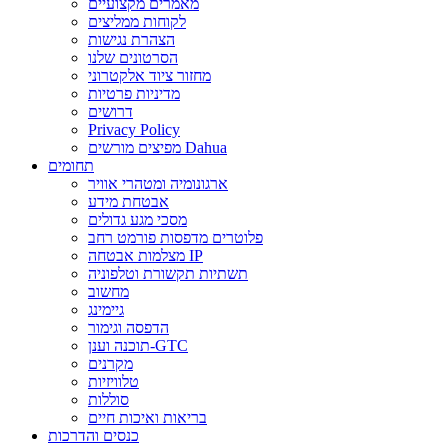
מאמרים מקצועיים
לקוחות ממליצים
הצהרת נגישות
הסרטונים שלנו
מחזור ציוד אלקטרוני
מדיניות פרטיות
דרושים
Privacy Policy
מפיצים מורשים Dahua
תחומים
ארגונומיה ומטהרי אוויר
אבטחת מידע
מסכי מגע גדולים
פלוטרים מדפסות פורמט רחב
מצלמות אבטחה IP
תשתיות תקשורת וטלפוניה
מחשוב
גיימינג
הדפסה וגימור
תוכנה וענן-GTC
מקרנים
טלוויזיות
סוללות
בריאות ואיכות חיים
כנסים והדרכות