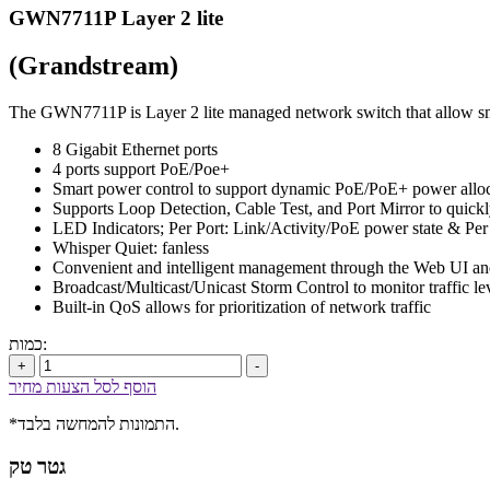
GWN7711P Layer 2 lite
(Grandstream)
The GWN7711P is Layer 2 lite managed network switch that allow smal
8 Gigabit Ethernet ports
4 ports support PoE/Poe+
Smart power control to support dynamic PoE/PoE+ power alloc
Supports Loop Detection, Cable Test, and Port Mirror to quickl
LED Indicators; Per Port: Link/Activity/PoE power state & Pe
Whisper Quiet: fanless
Convenient and intelligent management through the Web UI a
Broadcast/Multicast/Unicast Storm Control to monitor traffic le
Built-in QoS allows for prioritization of network traffic
כמות:
+
-
הוסף לסל הצעות מחיר
*התמונות להמחשה בלבד.
גטר טק