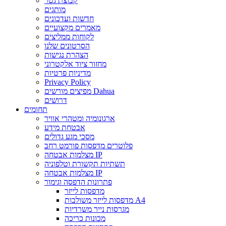
קבוצת גטר
מותגים
חדשות ועדכונים
מאמרים מקצועיים
לקוחות ממליצים
הסרטונים שלנו
הצהרת נגישות
מחזור ציוד אלקטרוני
מדיניות פרטיות
Privacy Policy
מפיצים מורשים Dahua
דרושים
תחומים
ארגונומיה ומטהרי אוויר
אבטחת מידע
מסכי מגע גדולים
פלוטרים מדפסות פורמט רחב
מצלמות אבטחה IP
תשתיות תקשורת וטלפוניה
מצלמות אבטחה IP
פתרונות הדפסה וגימור
מדפסות לייזר
מדפסות לייזר משולבות A4
מגרסות נייר משרדיות
מכונות כריכה