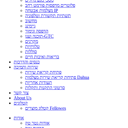
מסכי מגע גדולים
פלוטרים מדפסות פורמט רחב
מצלמות אבטחה IP
תשתיות תקשורת וטלפוניה
מחשוב
גיימינג
הדפסה וגימור
תוכנה וענן-GTC
מקרנים
טלוויזיות
סוללות
בריאות ואיכות חיים
כנסים והדרכות
שירות ותמיכה
פתיחת קריאת שירות
פתיחת קריאת שירות מצלמות Dahua
תעודות אחריות
סרטוני התקנות ותקלות
צור קשר
About Us
קטלוגים
קטלוג מוצרים Fellowes
אודות
אודות גטר טק