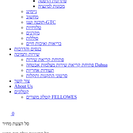
פתרונות הדפסה
מכונות למינציה
גיימינג
מחשוב
תוכנה וענן-GTC
טלוויזיות
מקרנים
סוללות
בריאות ואיכות חיים
כנסים והדרכות
שירות ותמיכה
פתיחת קריאת שירות
פתיחת קריאת שירות מצלמות אבטחה Dahua
תעודות אחריות
סרטוני התקנות ותקלות
צור קשר
About Us
קטלוגים
קטלוג מוצרים FELLOWES
0
סל הצעת מחיר