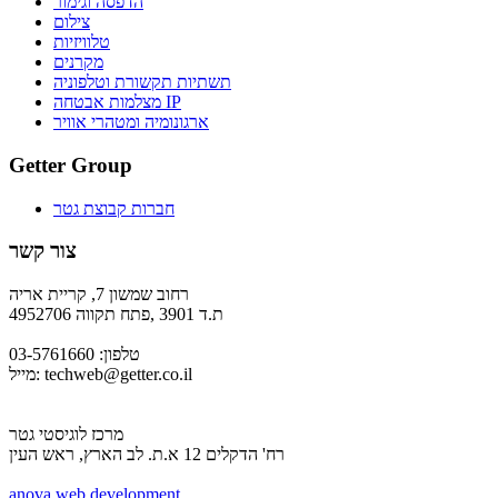
הדפסה וגימור
צילום
טלוויזיות
מקרנים
תשתיות תקשורת וטלפוניה
מצלמות אבטחה IP
ארגונומיה ומטהרי אוויר
Getter Group
חברות קבוצת גטר
צור קשר
רחוב שמשון 7, קריית אריה
ת.ד 3901 ,פתח תקווה 4952706
טלפון: 03-5761660
techweb@getter.co.il
מייל:
מרכז לוגיסטי גטר
רח' הדקלים 12 א.ת. לב הארץ, ראש העין
a
nova web development