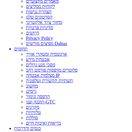
מאמרים מקצועיים
לקוחות ממליצים
הצהרת נגישות
הסרטונים שלנו
מחזור ציוד אלקטרוני
מדיניות פרטיות
דרושים
Privacy Policy
מפיצים מורשים Dahua
תחומים
ארגונומיה ומטהרי אוויר
אבטחת מידע
מסכי מגע גדולים
פלוטרים מדפסות פורמט רחב
מצלמות אבטחה IP
תשתיות תקשורת וטלפוניה
מחשוב
גיימינג
הדפסה וגימור
תוכנה וענן-GTC
מקרנים
טלוויזיות
סוללות
בריאות ואיכות חיים
כנסים והדרכות