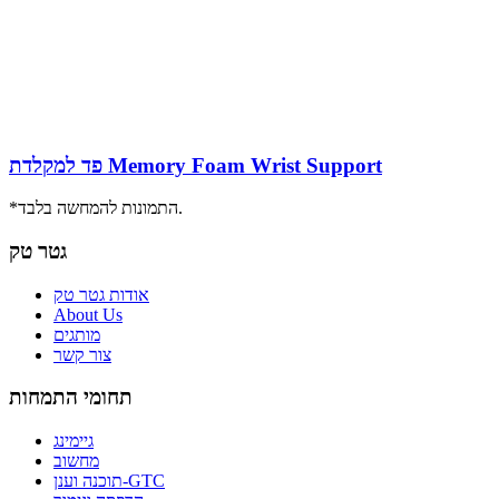
פד למקלדת Memory Foam Wrist Support
*התמונות להמחשה בלבד.
גטר טק
אודות גטר טק
About Us
מותגים
צור קשר
תחומי התמחות
גיימינג
מחשוב
תוכנה וענן-GTC