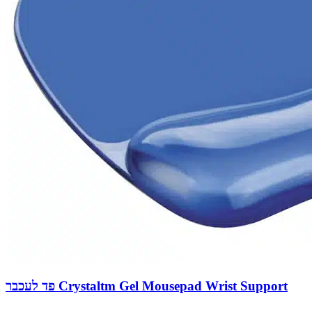
פד לעכבר Crystaltm Gel Mousepad Wrist Support