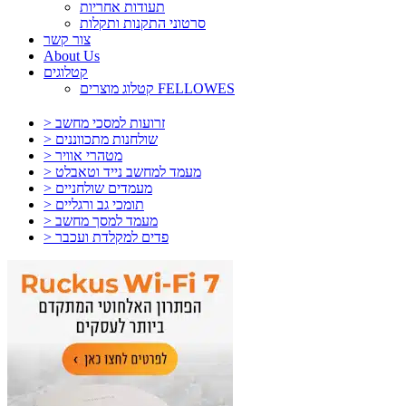
תעודות אחריות
סרטוני התקנות ותקלות
צור קשר
About Us
קטלוגים
קטלוג מוצרים FELLOWES
> זרועות למסכי מחשב
> שולחנות מתכווננים
> מטהרי אוויר
> מעמד למחשב נייד וטאבלט
> מעמדים שולחניים
> תומכי גב ורגליים
> מעמד למסך מחשב
> פדים למקלדת ועכבר