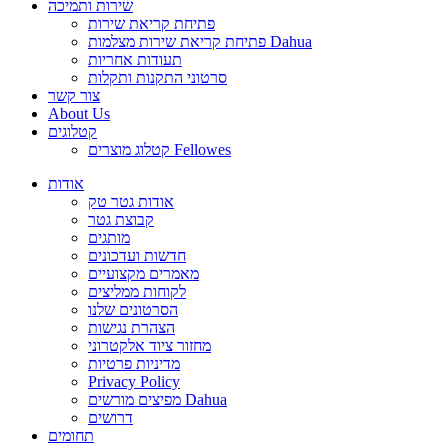
שירות ותמיכה
פתיחת קריאת שירות
פתיחת קריאת שירות מצלמות Dahua
תעודות אחריות
סרטוני התקנות ותקלות
צור קשר
About Us
קטלוגים
קטלוג מוצרים Fellowes
אודות
אודות גטר טק
קבוצת גטר
מותגים
חדשות ועדכונים
מאמרים מקצועיים
לקוחות ממליצים
הסרטונים שלנו
הצהרת נגישות
מחזור ציוד אלקטרוני
מדיניות פרטיות
Privacy Policy
מפיצים מורשים Dahua
דרושים
תחומים