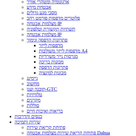
ארגונומיה ומטהרי אוויר
אבטחת מידע
מסכי מגע גדולים
פלוטרים מדפסות פורמט רחב
מצלמות אבטחה IP
תשתיות תקשורת וטלפוניה
מצלמות אבטחה IP
פתרונות הדפסה וגימור
מדפסות לייזר
מדפסות לייזר משולבות A4
מגרסות נייר משרדיות
מכונות כריכה
פתרונות הדפסה
מכונות למינציה
גיימינג
מחשוב
תוכנה וענן-GTC
טלוויזיות
מקרנים
סוללות
בריאות ואיכות חיים
כנסים והדרכות
שירות ותמיכה
פתיחת קריאת שירות
פתיחת קריאת שירות מצלמות אבטחה Dahua