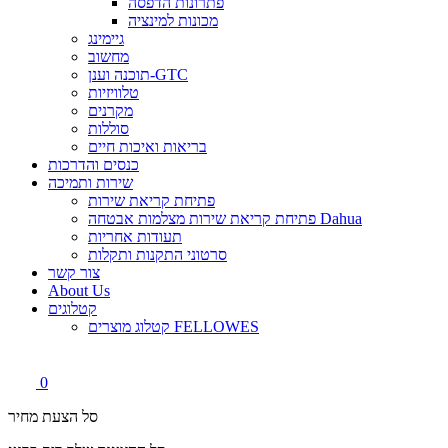
פתרונות הדפסה
מכונות למינציה
גיימינג
מחשוב
תוכנה וענן-GTC
טלוויזיות
מקרנים
סוללות
בריאות ואיכות חיים
כנסים והדרכות
שירות ותמיכה
פתיחת קריאת שירות
פתיחת קריאת שירות מצלמות אבטחה Dahua
תעודות אחריות
סרטוני התקנות ותקלות
צור קשר
About Us
קטלוגים
קטלוג מוצרים FELLOWES
0
סל הצעת מחיר