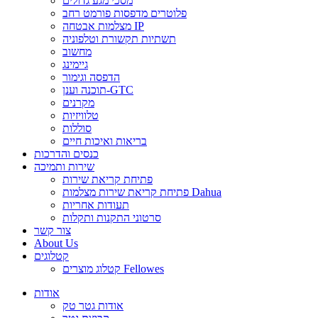
מסכי מגע גדולים
פלוטרים מדפסות פורמט רחב
מצלמות אבטחה IP
תשתיות תקשורת וטלפוניה
מחשוב
גיימינג
הדפסה וגימור
תוכנה וענן-GTC
מקרנים
טלוויזיות
סוללות
בריאות ואיכות חיים
כנסים והדרכות
שירות ותמיכה
פתיחת קריאת שירות
פתיחת קריאת שירות מצלמות Dahua
תעודות אחריות
סרטוני התקנות ותקלות
צור קשר
About Us
קטלוגים
קטלוג מוצרים Fellowes
אודות
אודות גטר טק