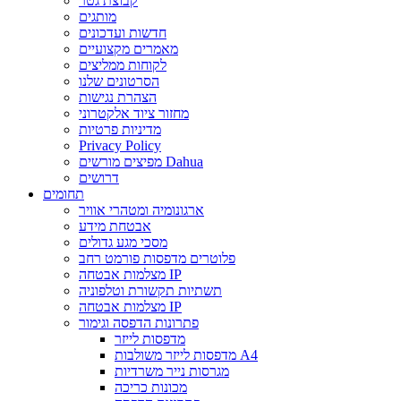
קבוצת גטר
מותגים
חדשות ועדכונים
מאמרים מקצועיים
לקוחות ממליצים
הסרטונים שלנו
הצהרת נגישות
מחזור ציוד אלקטרוני
מדיניות פרטיות
Privacy Policy
מפיצים מורשים Dahua
דרושים
תחומים
ארגונומיה ומטהרי אוויר
אבטחת מידע
מסכי מגע גדולים
פלוטרים מדפסות פורמט רחב
מצלמות אבטחה IP
תשתיות תקשורת וטלפוניה
מצלמות אבטחה IP
פתרונות הדפסה וגימור
מדפסות לייזר
מדפסות לייזר משולבות A4
מגרסות נייר משרדיות
מכונות כריכה