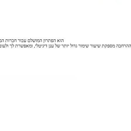
Office 365 Extra File Storage הוא הפתרון המושלם 
הרחבה מספקת שיעור שימור גדול יותר של ענן דיגיטלי, ומאפשרת לך ולעוב