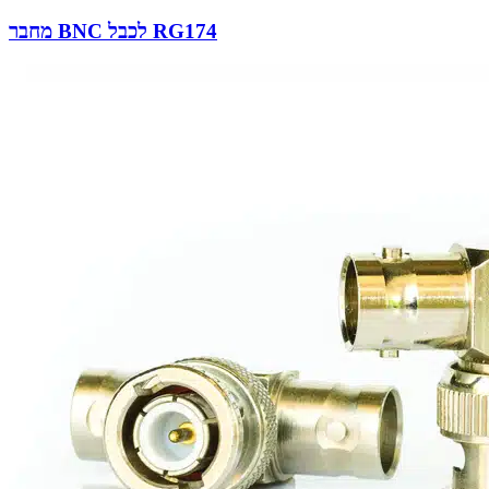
מחבר BNC לכבל RG174