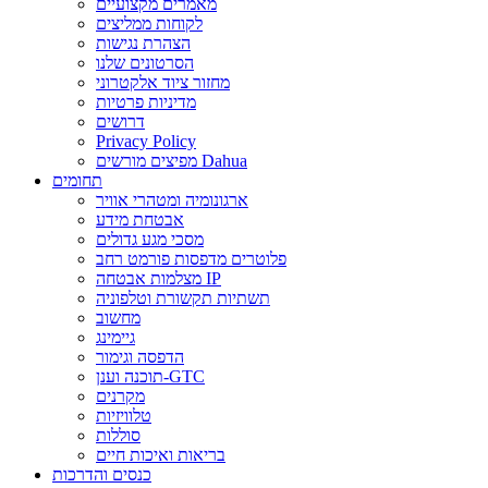
מאמרים מקצועיים
לקוחות ממליצים
הצהרת נגישות
הסרטונים שלנו
מחזור ציוד אלקטרוני
מדיניות פרטיות
דרושים
Privacy Policy
מפיצים מורשים Dahua
תחומים
ארגונומיה ומטהרי אוויר
אבטחת מידע
מסכי מגע גדולים
פלוטרים מדפסות פורמט רחב
מצלמות אבטחה IP
תשתיות תקשורת וטלפוניה
מחשוב
גיימינג
הדפסה וגימור
תוכנה וענן-GTC
מקרנים
טלוויזיות
סוללות
בריאות ואיכות חיים
כנסים והדרכות