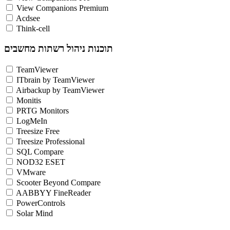
View Companions Premium
Acdsee
Think-cell
תוכנות ניהול רשתות מחשבים
TeamViewer
ITbrain by TeamViewer
Airbackup by TeamViewer
Monitis
PRTG Monitors
LogMeIn
Treesize Free
Treesize Professional
SQL Compare
NOD32 ESET
VMware
Scooter Beyond Compare
AABBYY FineReader
PowerControls
Solar Mind