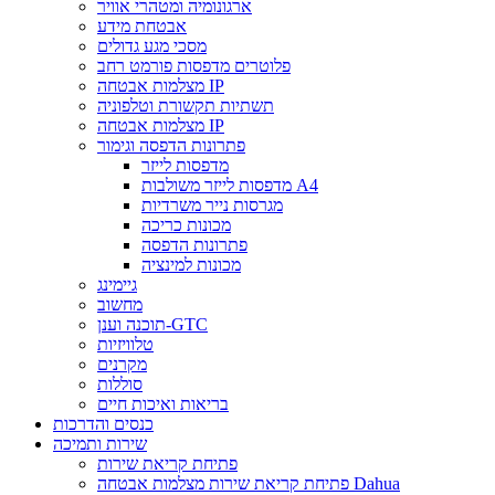
ארגונומיה ומטהרי אוויר
אבטחת מידע
מסכי מגע גדולים
פלוטרים מדפסות פורמט רחב
מצלמות אבטחה IP
תשתיות תקשורת וטלפוניה
מצלמות אבטחה IP
פתרונות הדפסה וגימור
מדפסות לייזר
מדפסות לייזר משולבות A4
מגרסות נייר משרדיות
מכונות כריכה
פתרונות הדפסה
מכונות למינציה
גיימינג
מחשוב
תוכנה וענן-GTC
טלוויזיות
מקרנים
סוללות
בריאות ואיכות חיים
כנסים והדרכות
שירות ותמיכה
פתיחת קריאת שירות
פתיחת קריאת שירות מצלמות אבטחה Dahua