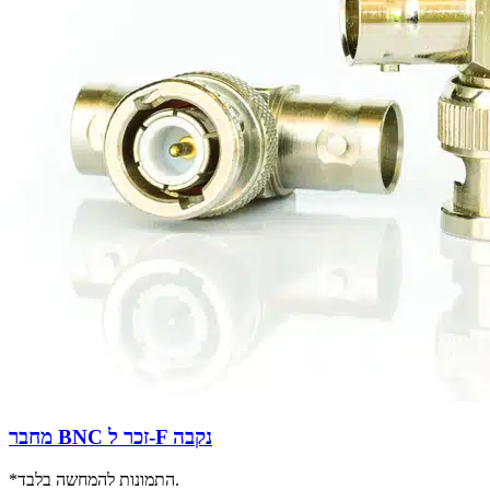
מחבר BNC זכר ל-F נקבה
*התמונות להמחשה בלבד.