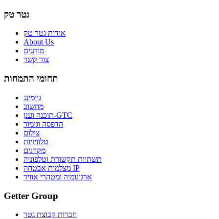
גטר טק
אודות גטר טק
About Us
מותגים
צור קשר
תחומי התמחות
גיימינג
מחשוב
תוכנה וענן-GTC
הדפסה וגימור
צילום
טלוויזיות
מקרנים
תשתיות תקשורת וטלפוניה
מצלמות אבטחה IP
ארגונומיה ומטהרי אוויר
Getter Group
חברות קבוצת גטר