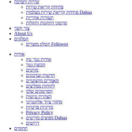
שירות ותמיכה
פתיחת קריאת שירות
פתיחת קריאת שירות מצלמות Dahua
תעודות אחריות
סרטוני התקנות ותקלות
צור קשר
About Us
קטלוגים
קטלוג מוצרים Fellowes
אודות
אודות גטר טק
קבוצת גטר
מותגים
חדשות ועדכונים
מאמרים מקצועיים
לקוחות ממליצים
הסרטונים שלנו
הצהרת נגישות
מחזור ציוד אלקטרוני
מדיניות פרטיות
Privacy Policy
מפיצים מורשים Dahua
דרושים
תחומים