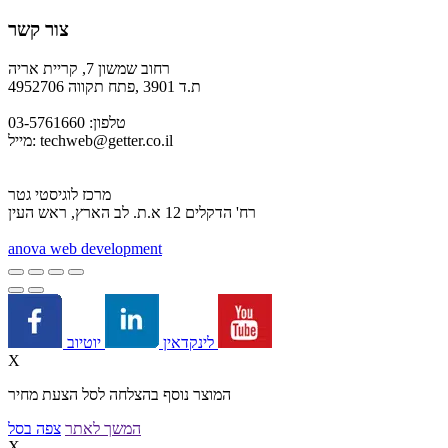
צור קשר
רחוב שמשון 7, קריית אריה
ת.ד 3901 ,פתח תקווה 4952706
טלפון: 03-5761660
techweb@getter.co.il
מייל:
מרכז לוגיסטי גטר
רח' הדקלים 12 א.ת. לב הארץ, ראש העין
a
nova web development
יוטיוב
לינקדאין
X
המוצר נוסף בהצלחה לסל הצעת מחיר
המשך לאתר
צפה בסל
X