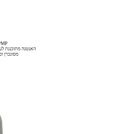
אנטנה כיוונית יעודית 2.4GHz, עבור דגם  100
האנטנה מתוכננת לעמ
מעוצבת בצורה שניתן להשתמש בה כאשר הGPS מסונכרן וכאשר לא מסונכרן