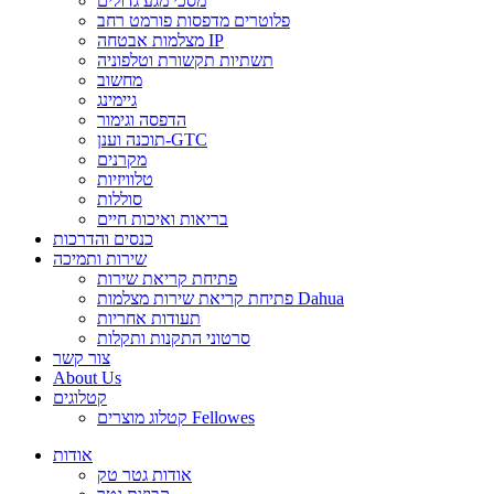
מסכי מגע גדולים
פלוטרים מדפסות פורמט רחב
מצלמות אבטחה IP
תשתיות תקשורת וטלפוניה
מחשוב
גיימינג
הדפסה וגימור
תוכנה וענן-GTC
מקרנים
טלוויזיות
סוללות
בריאות ואיכות חיים
כנסים והדרכות
שירות ותמיכה
פתיחת קריאת שירות
פתיחת קריאת שירות מצלמות Dahua
תעודות אחריות
סרטוני התקנות ותקלות
צור קשר
About Us
קטלוגים
קטלוג מוצרים Fellowes
אודות
אודות גטר טק