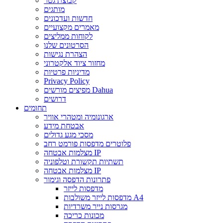
קבוצת גטר
מותגים
חדשות ועדכונים
מאמרים מקצועיים
לקוחות ממליצים
הסרטונים שלנו
הצהרת נגישות
מחזור ציוד אלקטרוני
מדיניות פרטיות
Privacy Policy
מפיצים מורשים Dahua
דרושים
תחומים
ארגונומיה ומטהרי אוויר
אבטחת מידע
מסכי מגע גדולים
פלוטרים מדפסות פורמט רחב
מצלמות אבטחה IP
תשתיות תקשורת וטלפוניה
מצלמות אבטחה IP
פתרונות הדפסה וגימור
מדפסות לייזר
מדפסות לייזר משולבות A4
מגרסות נייר משרדיות
מכונות כריכה