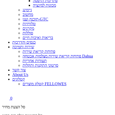
פתרונות הדפסה
מכונות למינציה
גיימינג
מחשוב
תוכנה וענן-GTC
טלוויזיות
מקרנים
סוללות
בריאות ואיכות חיים
כנסים והדרכות
שירות ותמיכה
פתיחת קריאת שירות
פתיחת קריאת שירות מצלמות אבטחה Dahua
תעודות אחריות
סרטוני התקנות ותקלות
צור קשר
About Us
קטלוגים
קטלוג מוצרים FELLOWES
0
סל הצעת מחיר