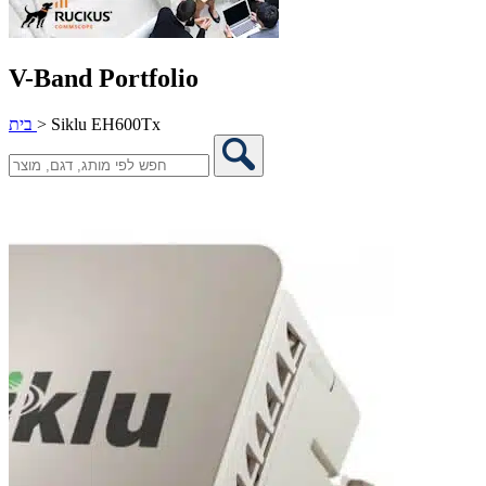
V-Band Portfolio
Siklu EH600Tx
>
בית