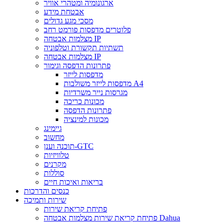
ארגונומיה ומטהרי אוויר
אבטחת מידע
מסכי מגע גדולים
פלוטרים מדפסות פורמט רחב
מצלמות אבטחה IP
תשתיות תקשורת וטלפוניה
מצלמות אבטחה IP
פתרונות הדפסה וגימור
מדפסות לייזר
מדפסות לייזר משולבות A4
מגרסות נייר משרדיות
מכונות כריכה
פתרונות הדפסה
מכונות למינציה
גיימינג
מחשוב
תוכנה וענן-GTC
טלוויזיות
מקרנים
סוללות
בריאות ואיכות חיים
כנסים והדרכות
שירות ותמיכה
פתיחת קריאת שירות
פתיחת קריאת שירות מצלמות אבטחה Dahua