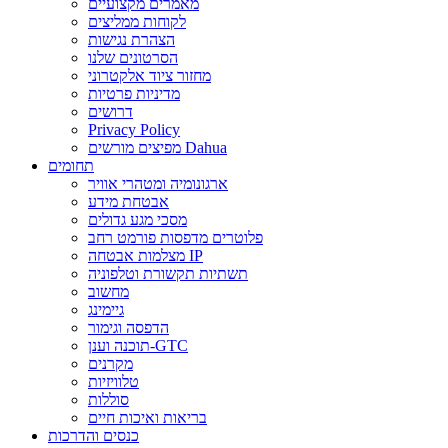
מאמרים מקצועיים
לקוחות ממליצים
הצהרת נגישות
הסרטונים שלנו
מחזור ציוד אלקטרוני
מדיניות פרטיות
דרושים
Privacy Policy
מפיצים מורשים Dahua
תחומים
ארגונומיה ומטהרי אוויר
אבטחת מידע
מסכי מגע גדולים
פלוטרים מדפסות פורמט רחב
מצלמות אבטחה IP
תשתיות תקשורת וטלפוניה
מחשוב
גיימינג
הדפסה וגימור
תוכנה וענן-GTC
מקרנים
טלוויזיות
סוללות
בריאות ואיכות חיים
כנסים והדרכות