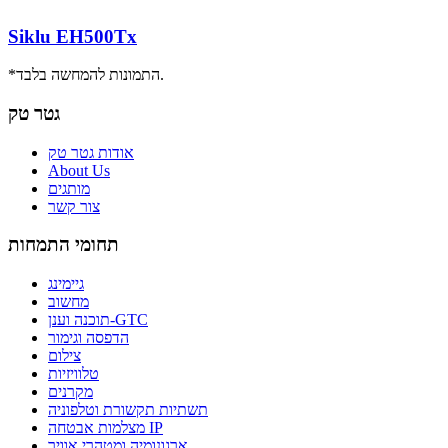
Siklu EH500Tx
*התמונות להמחשה בלבד.
גטר טק
אודות גטר טק
About Us
מותגים
צור קשר
תחומי התמחות
גיימינג
מחשוב
תוכנה וענן-GTC
הדפסה וגימור
צילום
טלוויזיות
מקרנים
תשתיות תקשורת וטלפוניה
מצלמות אבטחה IP
ארגונומיה ומטהרי אוויר