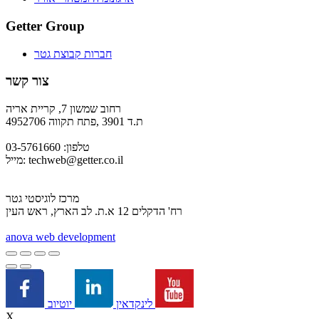
Getter Group
חברות קבוצת גטר
צור קשר
רחוב שמשון 7, קריית אריה
ת.ד 3901 ,פתח תקווה 4952706
טלפון: 03-5761660
techweb@getter.co.il
מייל:
מרכז לוגיסטי גטר
רח' הדקלים 12 א.ת. לב הארץ, ראש העין
a
nova web development
יוטיוב
לינקדאין
X