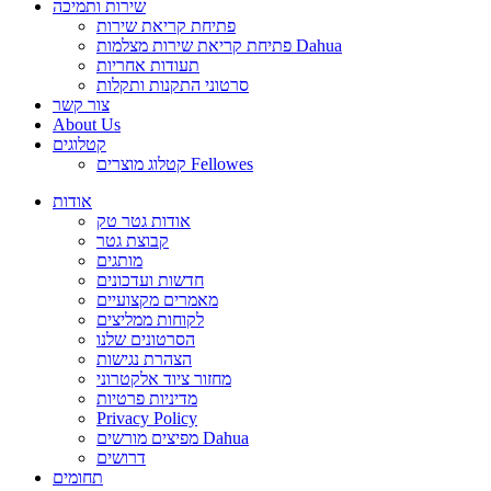
שירות ותמיכה
פתיחת קריאת שירות
פתיחת קריאת שירות מצלמות Dahua
תעודות אחריות
סרטוני התקנות ותקלות
צור קשר
About Us
קטלוגים
קטלוג מוצרים Fellowes
אודות
אודות גטר טק
קבוצת גטר
מותגים
חדשות ועדכונים
מאמרים מקצועיים
לקוחות ממליצים
הסרטונים שלנו
הצהרת נגישות
מחזור ציוד אלקטרוני
מדיניות פרטיות
Privacy Policy
מפיצים מורשים Dahua
דרושים
תחומים