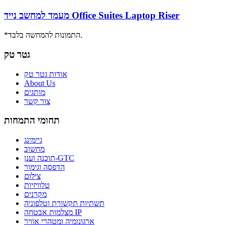
מעמד למחשב נייד Office Suites Laptop Riser
*התמונות להמחשה בלבד.
גטר טק
אודות גטר טק
About Us
מותגים
צור קשר
תחומי התמחות
גיימינג
מחשוב
תוכנה וענן-GTC
הדפסה וגימור
צילום
טלוויזיות
מקרנים
תשתיות תקשורת וטלפוניה
מצלמות אבטחה IP
ארגונומיה ומטהרי אוויר