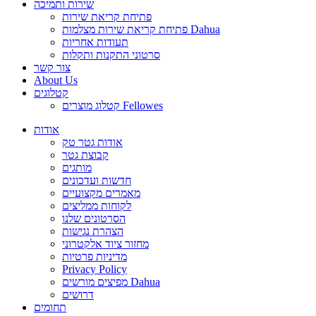
שירות ותמיכה
פתיחת קריאת שירות
פתיחת קריאת שירות מצלמות Dahua
תעודות אחריות
סרטוני התקנות ותקלות
צור קשר
About Us
קטלוגים
קטלוג מוצרים Fellowes
אודות
אודות גטר טק
קבוצת גטר
מותגים
חדשות ועדכונים
מאמרים מקצועיים
לקוחות ממליצים
הסרטונים שלנו
הצהרת נגישות
מחזור ציוד אלקטרוני
מדיניות פרטיות
Privacy Policy
מפיצים מורשים Dahua
דרושים
תחומים