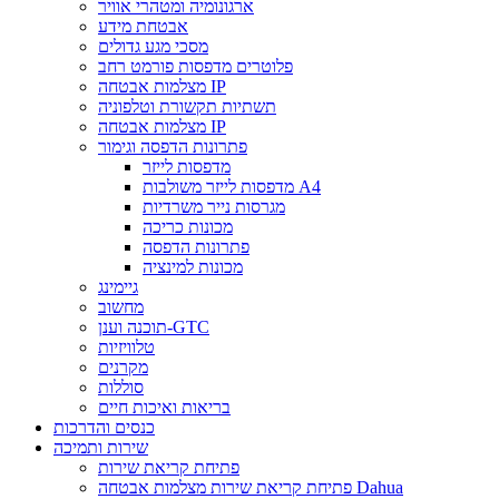
ארגונומיה ומטהרי אוויר
אבטחת מידע
מסכי מגע גדולים
פלוטרים מדפסות פורמט רחב
מצלמות אבטחה IP
תשתיות תקשורת וטלפוניה
מצלמות אבטחה IP
פתרונות הדפסה וגימור
מדפסות לייזר
מדפסות לייזר משולבות A4
מגרסות נייר משרדיות
מכונות כריכה
פתרונות הדפסה
מכונות למינציה
גיימינג
מחשוב
תוכנה וענן-GTC
טלוויזיות
מקרנים
סוללות
בריאות ואיכות חיים
כנסים והדרכות
שירות ותמיכה
פתיחת קריאת שירות
פתיחת קריאת שירות מצלמות אבטחה Dahua