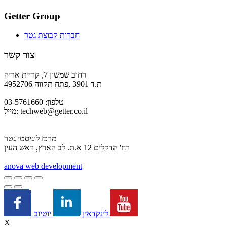
Getter Group
חברות קבוצת גטר
צור קשר
רחוב שמשון 7, קריית אריה
ת.ד 3901 ,פתח תקווה 4952706
טלפון: 03-5761660
techweb@getter.co.il
מייל:
מרכז לוגיסטי גטר
רח' הדקלים 12 א.ת. לב הארץ, ראש העין
a
nova web development
יוטיוב
לינקדאין
X