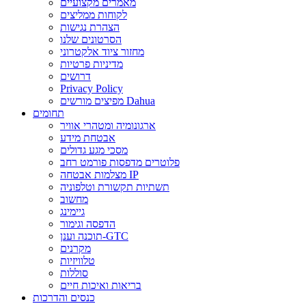
מאמרים מקצועיים
לקוחות ממליצים
הצהרת נגישות
הסרטונים שלנו
מחזור ציוד אלקטרוני
מדיניות פרטיות
דרושים
Privacy Policy
מפיצים מורשים Dahua
תחומים
ארגונומיה ומטהרי אוויר
אבטחת מידע
מסכי מגע גדולים
פלוטרים מדפסות פורמט רחב
מצלמות אבטחה IP
תשתיות תקשורת וטלפוניה
מחשוב
גיימינג
הדפסה וגימור
תוכנה וענן-GTC
מקרנים
טלוויזיות
סוללות
בריאות ואיכות חיים
כנסים והדרכות