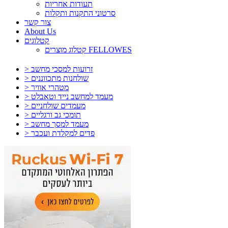
תעודות אחריות
סרטוני התקנות ותקלות
צור קשר
About Us
קטלוגים
קטלוג מוצרים FELLOWES
> זרועות למסכי מחשב
> שולחנות מתכווננים
> מטהרי אוויר
> מעמד למחשב נייד וטאבלט
> מעמדים שולחניים
> תומכי גב ורגליים
> מעמד למסך מחשב
> פדים למקלדת ועכבר