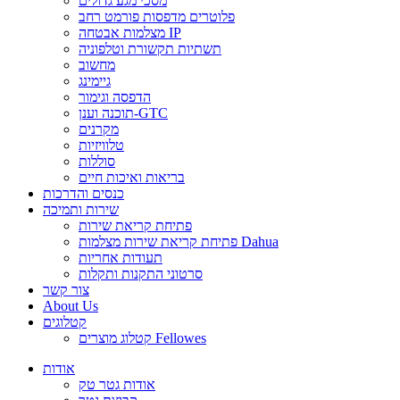
מסכי מגע גדולים
פלוטרים מדפסות פורמט רחב
מצלמות אבטחה IP
תשתיות תקשורת וטלפוניה
מחשוב
גיימינג
הדפסה וגימור
תוכנה וענן-GTC
מקרנים
טלוויזיות
סוללות
בריאות ואיכות חיים
כנסים והדרכות
שירות ותמיכה
פתיחת קריאת שירות
פתיחת קריאת שירות מצלמות Dahua
תעודות אחריות
סרטוני התקנות ותקלות
צור קשר
About Us
קטלוגים
קטלוג מוצרים Fellowes
אודות
אודות גטר טק