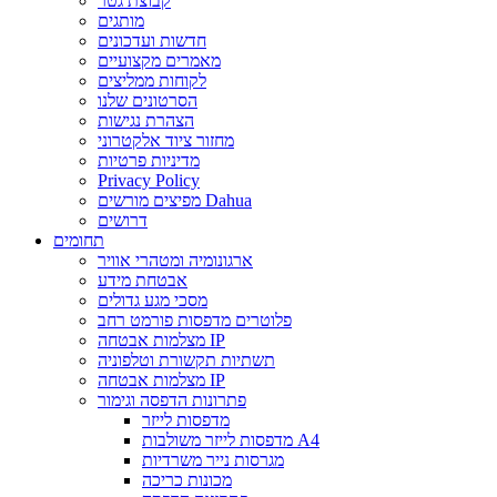
קבוצת גטר
מותגים
חדשות ועדכונים
מאמרים מקצועיים
לקוחות ממליצים
הסרטונים שלנו
הצהרת נגישות
מחזור ציוד אלקטרוני
מדיניות פרטיות
Privacy Policy
מפיצים מורשים Dahua
דרושים
תחומים
ארגונומיה ומטהרי אוויר
אבטחת מידע
מסכי מגע גדולים
פלוטרים מדפסות פורמט רחב
מצלמות אבטחה IP
תשתיות תקשורת וטלפוניה
מצלמות אבטחה IP
פתרונות הדפסה וגימור
מדפסות לייזר
מדפסות לייזר משולבות A4
מגרסות נייר משרדיות
מכונות כריכה