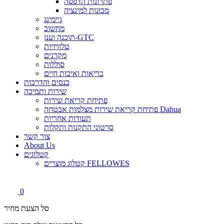
פתרונות הדפסה
מכונות למינציה
גיימינג
מחשוב
תוכנה וענן-GTC
טלוויזיות
מקרנים
סוללות
בריאות ואיכות חיים
כנסים והדרכות
שירות ותמיכה
פתיחת קריאת שירות
פתיחת קריאת שירות מצלמות אבטחה Dahua
תעודות אחריות
סרטוני התקנות ותקלות
צור קשר
About Us
קטלוגים
קטלוג מוצרים FELLOWES
0
סל הצעת מחיר