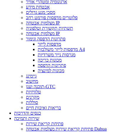
ארגונומיה ומטהרי אוויר
אבטחת מידע
מסכי מגע גדולים
פלוטרים מדפסות פורמט רחב
מצלמות אבטחה IP
תשתיות תקשורת וטלפוניה
מצלמות אבטחה IP
פתרונות הדפסה וגימור
מדפסות לייזר
מדפסות לייזר משולבות A4
מגרסות נייר משרדיות
מכונות כריכה
פתרונות הדפסה
מכונות למינציה
גיימינג
מחשוב
תוכנה וענן-GTC
טלוויזיות
מקרנים
סוללות
בריאות ואיכות חיים
כנסים והדרכות
שירות ותמיכה
פתיחת קריאת שירות
פתיחת קריאת שירות מצלמות אבטחה Dahua