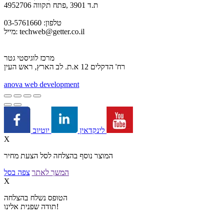
ת.ד 3901 ,פתח תקווה 4952706
טלפון: 03-5761660
techweb@getter.co.il
מייל:
מרכז לוגיסטי גטר
רח' הדקלים 12 א.ת. לב הארץ, ראש העין
a
nova web development
יוטיוב
לינקדאין
X
המוצר נוסף בהצלחה לסל הצעת מחיר
המשך לאתר
צפה בסל
X
הטופס נשלח בהצלחה
תודה שפנית אלינו!