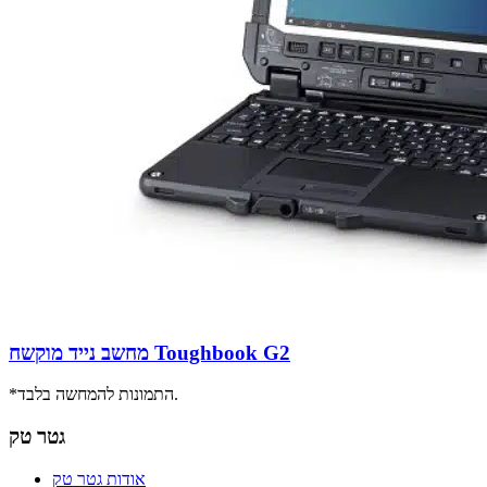
מחשב נייד מוקשח Toughbook G2
*התמונות להמחשה בלבד.
גטר טק
אודות גטר טק