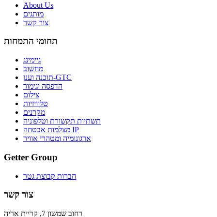
About Us
מותגים
צור קשר
תחומי התמחות
גיימינג
מחשוב
תוכנה וענן-GTC
הדפסה וגימור
צילום
טלוויזיות
מקרנים
תשתיות תקשורת וטלפוניה
מצלמות אבטחה IP
ארגונומיה ומטהרי אוויר
Getter Group
חברות קבוצת גטר
צור קשר
רחוב שמשון 7, קריית אריה