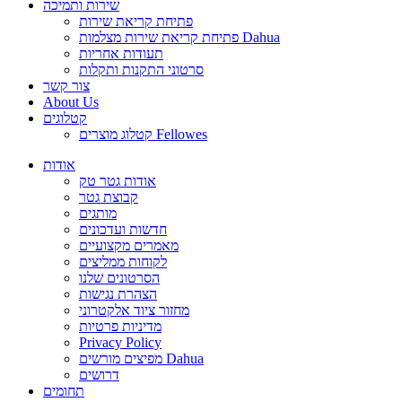
שירות ותמיכה
פתיחת קריאת שירות
פתיחת קריאת שירות מצלמות Dahua
תעודות אחריות
סרטוני התקנות ותקלות
צור קשר
About Us
קטלוגים
קטלוג מוצרים Fellowes
אודות
אודות גטר טק
קבוצת גטר
מותגים
חדשות ועדכונים
מאמרים מקצועיים
לקוחות ממליצים
הסרטונים שלנו
הצהרת נגישות
מחזור ציוד אלקטרוני
מדיניות פרטיות
Privacy Policy
מפיצים מורשים Dahua
דרושים
תחומים