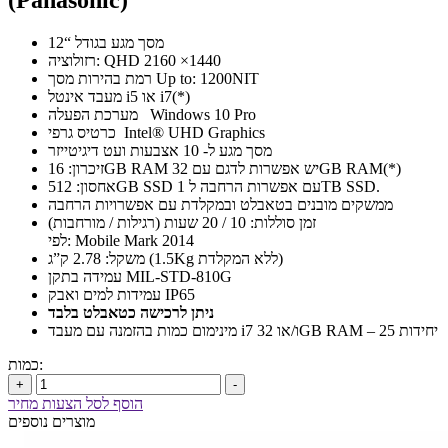
(Panasonic)
מסך מגע בגודל “12
רזולוציה: QHD 2160 ×1440
רמת בהירות מסך Up to: 1200NIT
מעבד אינטל i5 או i7(*)
מערכת הפעלה Windows 10 Pro
כרטיס גרפי Intel® UHD Graphics
מסך מגע ל- 10 אצבעות ועט דיגיטייזר
זיכרון: 16GB RAM יש אפשרות לדגם עם 32GB RAM(*)
אחסון: 512GB SSD עם אפשרות הרחבה ל 1TB SSD.
ממשקים מובנים בטאבלט ובמקלדת עם אפשרויות הרחבה
זמן סוללות: 10 / 20 שעות (רגילות / מורחבות)
לפי: Mobile Mark 2014
משקל: 2.78 ק”ג (1.5Kg ללא המקלדת)
עמידה בתקן MIL-STD-810G
עמידות למים ואבק IP65
ניתן לרכישה כטאבלט בלבד
מינימום כמות בהזמנה עם מעבד i7 ו/או 32GB RAM – 25 יחידות
כמות:
+
-
הוסף לסל הצעות מחיר
מוצרים נוספים