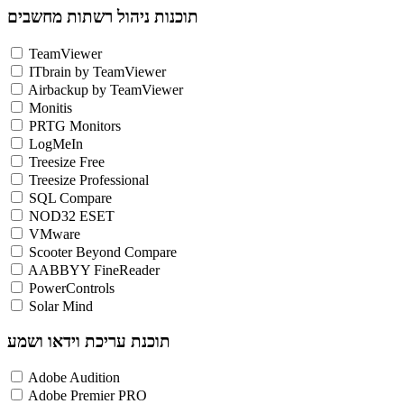
תוכנות ניהול רשתות מחשבים
TeamViewer
ITbrain by TeamViewer
Airbackup by TeamViewer
Monitis
PRTG Monitors
LogMeIn
Treesize Free
Treesize Professional
SQL Compare
NOD32 ESET
VMware
Scooter Beyond Compare
AABBYY FineReader
PowerControls
Solar Mind
תוכנת עריכת וידאו ושמע
Adobe Audition
Adobe Premier PRO