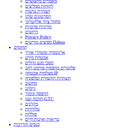
מאמרים מקצועיים
לקוחות ממליצים
הצהרת נגישות
הסרטונים שלנו
מחזור ציוד אלקטרוני
מדיניות פרטיות
דרושים
Privacy Policy
מפיצים מורשים Dahua
תחומים
ארגונומיה ומטהרי אוויר
אבטחת מידע
מסכי מגע גדולים
פלוטרים מדפסות פורמט רחב
מצלמות אבטחה IP
תשתיות תקשורת וטלפוניה
מחשוב
גיימינג
הדפסה וגימור
תוכנה וענן-GTC
מקרנים
טלוויזיות
סוללות
בריאות ואיכות חיים
כנסים והדרכות