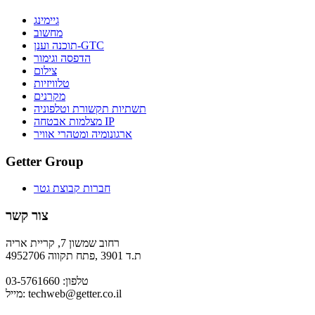
גיימינג
מחשוב
תוכנה וענן-GTC
הדפסה וגימור
צילום
טלוויזיות
מקרנים
תשתיות תקשורת וטלפוניה
מצלמות אבטחה IP
ארגונומיה ומטהרי אוויר
Getter Group
חברות קבוצת גטר
צור קשר
רחוב שמשון 7, קריית אריה
ת.ד 3901 ,פתח תקווה 4952706
טלפון: 03-5761660
techweb@getter.co.il
מייל: