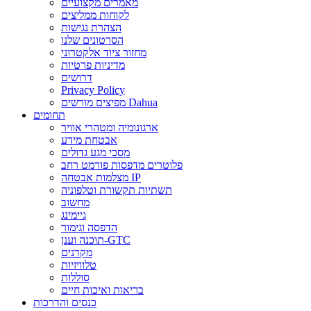
מאמרים מקצועיים
לקוחות ממליצים
הצהרת נגישות
הסרטונים שלנו
מחזור ציוד אלקטרוני
מדיניות פרטיות
דרושים
Privacy Policy
מפיצים מורשים Dahua
תחומים
ארגונומיה ומטהרי אוויר
אבטחת מידע
מסכי מגע גדולים
פלוטרים מדפסות פורמט רחב
מצלמות אבטחה IP
תשתיות תקשורת וטלפוניה
מחשוב
גיימינג
הדפסה וגימור
תוכנה וענן-GTC
מקרנים
טלוויזיות
סוללות
בריאות ואיכות חיים
כנסים והדרכות