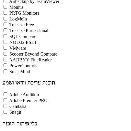
Airbackup by TeamViewer
Monitis
PRTG Monitors
LogMeIn
Treesize Free
Treesize Professional
SQL Compare
NOD32 ESET
VMware
Scooter Beyond Compare
AABBYY FineReader
PowerControls
Solar Mind
תוכנת עריכת וידאו ושמע
Adobe Audition
Adobe Premier PRO
Camtasia
Snagit
כלי פיתוח תוכנה