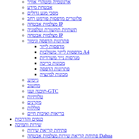
ארגונומיה ומטהרי אוויר
אבטחת מידע
מסכי מגע גדולים
פלוטרים מדפסות פורמט רחב
מצלמות אבטחה IP
תשתיות תקשורת וטלפוניה
מצלמות אבטחה IP
פתרונות הדפסה וגימור
מדפסות לייזר
מדפסות לייזר משולבות A4
מגרסות נייר משרדיות
מכונות כריכה
פתרונות הדפסה
מכונות למינציה
גיימינג
מחשוב
תוכנה וענן-GTC
טלוויזיות
מקרנים
סוללות
בריאות ואיכות חיים
כנסים והדרכות
שירות ותמיכה
פתיחת קריאת שירות
פתיחת קריאת שירות מצלמות אבטחה Dahua