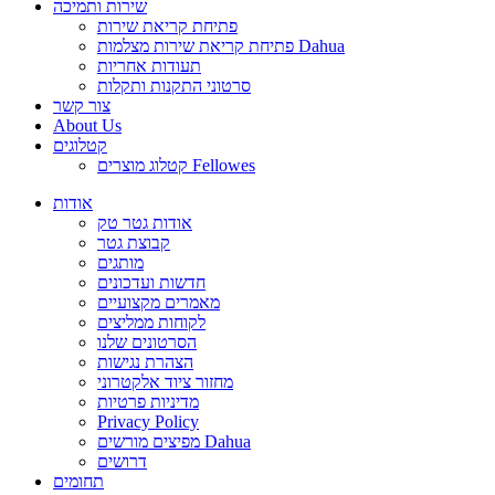
שירות ותמיכה
פתיחת קריאת שירות
פתיחת קריאת שירות מצלמות Dahua
תעודות אחריות
סרטוני התקנות ותקלות
צור קשר
About Us
קטלוגים
קטלוג מוצרים Fellowes
אודות
אודות גטר טק
קבוצת גטר
מותגים
חדשות ועדכונים
מאמרים מקצועיים
לקוחות ממליצים
הסרטונים שלנו
הצהרת נגישות
מחזור ציוד אלקטרוני
מדיניות פרטיות
Privacy Policy
מפיצים מורשים Dahua
דרושים
תחומים