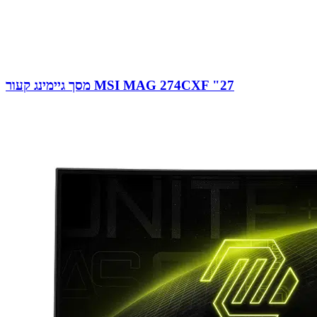
מסך גיימינג קעור MSI MAG 274CXF "27