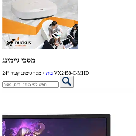
מסכי גיימינג
מסך גיימינג קעור 24″ VX2458-C-MHD
בית
>