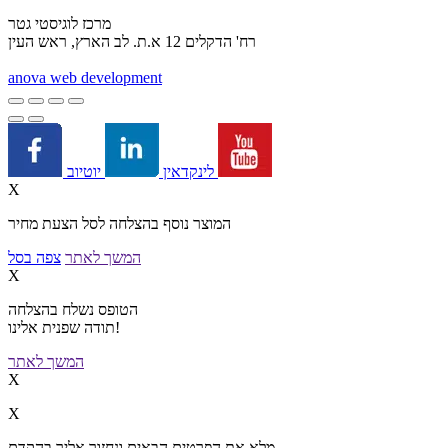
מרכז לוגיסטי גטר
רח' הדקלים 12 א.ת. לב הארץ, ראש העין
a
nova web development
יוטיוב
לינקדאין
X
המוצר נוסף בהצלחה לסל הצעת מחיר
המשך לאתר
צפה בסל
X
הטופס נשלח בהצלחה
תודה שפנית אלינו!
המשך לאתר
X
X
מלא את הפרטים הבאים ונחזור אליך בהקדם