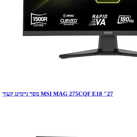
מסך גיימינג קעור MSI MAG 275CQF E18 "27