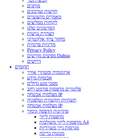
קבוצת גטר
מותגים
חדשות ועדכונים
מאמרים מקצועיים
לקוחות ממליצים
הסרטונים שלנו
הצהרת נגישות
מחזור ציוד אלקטרוני
מדיניות פרטיות
Privacy Policy
מפיצים מורשים Dahua
דרושים
תחומים
ארגונומיה ומטהרי אוויר
אבטחת מידע
מסכי מגע גדולים
פלוטרים מדפסות פורמט רחב
מצלמות אבטחה IP
תשתיות תקשורת וטלפוניה
מצלמות אבטחה IP
פתרונות הדפסה וגימור
מדפסות לייזר
מדפסות לייזר משולבות A4
מגרסות נייר משרדיות
מכונות כריכה