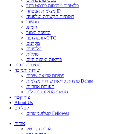
מסכי מגע גדולים
פלוטרים מדפסות פורמט רחב
מצלמות אבטחה IP
תשתיות תקשורת וטלפוניה
מחשוב
גיימינג
הדפסה וגימור
תוכנה וענן-GTC
מקרנים
טלוויזיות
סוללות
בריאות ואיכות חיים
כנסים והדרכות
שירות ותמיכה
פתיחת קריאת שירות
פתיחת קריאת שירות מצלמות Dahua
תעודות אחריות
סרטוני התקנות ותקלות
צור קשר
About Us
קטלוגים
קטלוג מוצרים Fellowes
אודות
אודות גטר טק