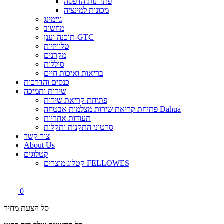
פתרונות הדפסה
מכונות למינציה
גיימינג
מחשוב
תוכנה וענן-GTC
טלוויזיות
מקרנים
סוללות
בריאות ואיכות חיים
כנסים והדרכות
שירות ותמיכה
פתיחת קריאת שירות
פתיחת קריאת שירות מצלמות אבטחה Dahua
תעודות אחריות
סרטוני התקנות ותקלות
צור קשר
About Us
קטלוגים
קטלוג מוצרים FELLOWES
0
סל הצעת מחיר