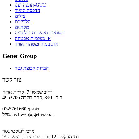
תוכנה וענן-GTC
הדפסה וגימור
צילום
טלוויזיות
מקרנים
תשתיות תקשורת וטלפוניה
מצלמות אבטחה IP
ארגונומיה ומטהרי אוויר
Getter Group
חברות קבוצת גטר
צור קשר
רחוב שמשון 7, קריית אריה
ת.ד 3901 ,פתח תקווה 4952706
טלפון: 03-5761660
techweb@getter.co.il
מייל:
מרכז לוגיסטי גטר
רח' הדקלים 12 א.ת. לב הארץ, ראש העין