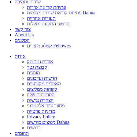
שירות ותמיכה
פתיחת קריאת שירות
פתיחת קריאת שירות מצלמות Dahua
תעודות אחריות
סרטוני התקנות ותקלות
צור קשר
About Us
קטלוגים
קטלוג מוצרים Fellowes
אודות
אודות גטר טק
קבוצת גטר
מותגים
חדשות ועדכונים
מאמרים מקצועיים
לקוחות ממליצים
הסרטונים שלנו
הצהרת נגישות
מחזור ציוד אלקטרוני
מדיניות פרטיות
Privacy Policy
מפיצים מורשים Dahua
דרושים
תחומים