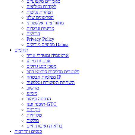
מאמרים מקצועיים
לקוחות ממליצים
הצהרת נגישות
הסרטונים שלנו
מחזור ציוד אלקטרוני
מדיניות פרטיות
דרושים
Privacy Policy
מפיצים מורשים Dahua
תחומים
ארגונומיה ומטהרי אוויר
אבטחת מידע
מסכי מגע גדולים
פלוטרים מדפסות פורמט רחב
מצלמות אבטחה IP
תשתיות תקשורת וטלפוניה
מחשוב
גיימינג
הדפסה וגימור
תוכנה וענן-GTC
מקרנים
טלוויזיות
סוללות
בריאות ואיכות חיים
כנסים והדרכות