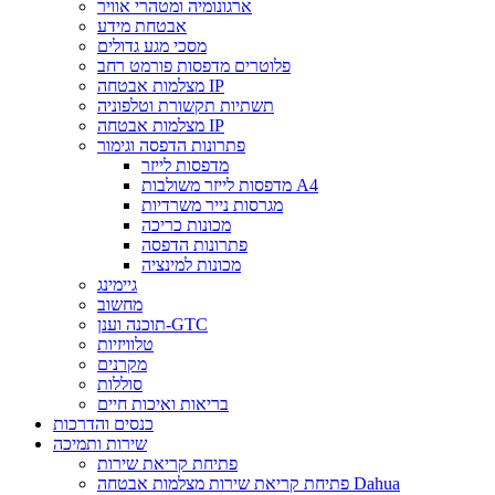
ארגונומיה ומטהרי אוויר
אבטחת מידע
מסכי מגע גדולים
פלוטרים מדפסות פורמט רחב
מצלמות אבטחה IP
תשתיות תקשורת וטלפוניה
מצלמות אבטחה IP
פתרונות הדפסה וגימור
מדפסות לייזר
מדפסות לייזר משולבות A4
מגרסות נייר משרדיות
מכונות כריכה
פתרונות הדפסה
מכונות למינציה
גיימינג
מחשוב
תוכנה וענן-GTC
טלוויזיות
מקרנים
סוללות
בריאות ואיכות חיים
כנסים והדרכות
שירות ותמיכה
פתיחת קריאת שירות
פתיחת קריאת שירות מצלמות אבטחה Dahua