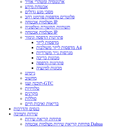
ארגונומיה ומטהרי אוויר
אבטחת מידע
מסכי מגע גדולים
פלוטרים מדפסות פורמט רחב
מצלמות אבטחה IP
תשתיות תקשורת וטלפוניה
מצלמות אבטחה IP
פתרונות הדפסה וגימור
מדפסות לייזר
מדפסות לייזר משולבות A4
מגרסות נייר משרדיות
מכונות כריכה
פתרונות הדפסה
מכונות למינציה
גיימינג
מחשוב
תוכנה וענן-GTC
טלוויזיות
מקרנים
סוללות
בריאות ואיכות חיים
כנסים והדרכות
שירות ותמיכה
פתיחת קריאת שירות
פתיחת קריאת שירות מצלמות אבטחה Dahua