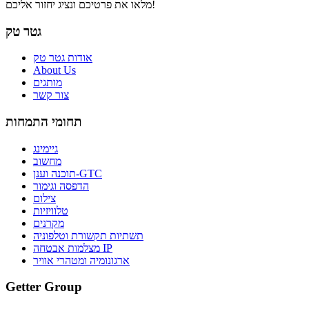
מלאו את פרטיכם ונציג יחזור אליכם!
גטר טק
אודות גטר טק
About Us
מותגים
צור קשר
תחומי התמחות
גיימינג
מחשוב
תוכנה וענן-GTC
הדפסה וגימור
צילום
טלוויזיות
מקרנים
תשתיות תקשורת וטלפוניה
מצלמות אבטחה IP
ארגונומיה ומטהרי אוויר
Getter Group