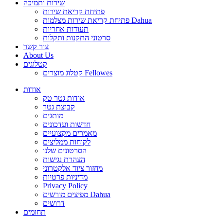
שירות ותמיכה
פתיחת קריאת שירות
פתיחת קריאת שירות מצלמות Dahua
תעודות אחריות
סרטוני התקנות ותקלות
צור קשר
About Us
קטלוגים
קטלוג מוצרים Fellowes
אודות
אודות גטר טק
קבוצת גטר
מותגים
חדשות ועדכונים
מאמרים מקצועיים
לקוחות ממליצים
הסרטונים שלנו
הצהרת נגישות
מחזור ציוד אלקטרוני
מדיניות פרטיות
Privacy Policy
מפיצים מורשים Dahua
דרושים
תחומים