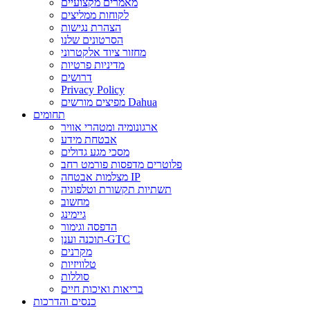
מאמרים מקצועיים
לקוחות ממליצים
הצהרת נגישות
הסרטונים שלנו
מחזור ציוד אלקטרוני
מדיניות פרטיות
דרושים
Privacy Policy
מפיצים מורשים Dahua
תחומים
ארגונומיה ומטהרי אוויר
אבטחת מידע
מסכי מגע גדולים
פלוטרים מדפסות פורמט רחב
מצלמות אבטחה IP
תשתיות תקשורת וטלפוניה
מחשוב
גיימינג
הדפסה וגימור
תוכנה וענן-GTC
מקרנים
טלוויזיות
סוללות
בריאות ואיכות חיים
כנסים והדרכות