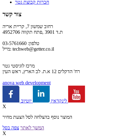
חברות קבוצת גטר
צור קשר
רחוב שמשון 7, קריית אריה
ת.ד 3901 ,פתח תקווה 4952706
טלפון: 03-5761660
techweb@getter.co.il
מייל:
מרכז לוגיסטי גטר
רח' הדקלים 12 א.ת. לב הארץ, ראש העין
a
nova web development
יוטיוב
לינקדאין
X
המוצר נוסף בהצלחה לסל הצעת מחיר
המשך לאתר
צפה בסל
X