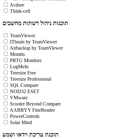
Acdsee
Think-cell
תוכנות ניהול רשתות מחשבים
TeamViewer
ITbrain by TeamViewer
Airbackup by TeamViewer
Monitis
PRTG Monitors
LogMeIn
Treesize Free
Treesize Professional
SQL Compare
NOD32 ESET
VMware
Scooter Beyond Compare
AABBYY FineReader
PowerControls
Solar Mind
תוכנת עריכת וידאו ושמע