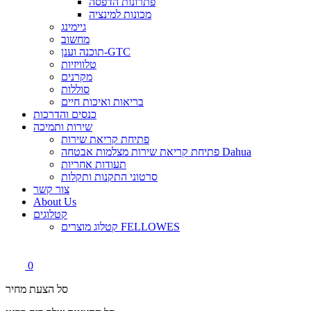
פתרונות הדפסה
מכונות למינציה
גיימינג
מחשוב
תוכנה וענן-GTC
טלוויזיות
מקרנים
סוללות
בריאות ואיכות חיים
כנסים והדרכות
שירות ותמיכה
פתיחת קריאת שירות
פתיחת קריאת שירות מצלמות אבטחה Dahua
תעודות אחריות
סרטוני התקנות ותקלות
צור קשר
About Us
קטלוגים
קטלוג מוצרים FELLOWES
0
סל הצעת מחיר