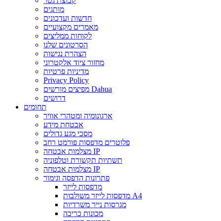
קבוצת גטר
מותגים
חדשות ועדכונים
מאמרים מקצועיים
לקוחות ממליצים
הסרטונים שלנו
הצהרת נגישות
מחזור ציוד אלקטרוני
מדיניות פרטיות
Privacy Policy
מפיצים מורשים Dahua
דרושים
תחומים
ארגונומיה ומטהרי אוויר
אבטחת מידע
מסכי מגע גדולים
פלוטרים מדפסות פורמט רחב
מצלמות אבטחה IP
תשתיות תקשורת וטלפוניה
מצלמות אבטחה IP
פתרונות הדפסה וגימור
מדפסות לייזר
מדפסות לייזר משולבות A4
מגרסות נייר משרדיות
מכונות כריכה