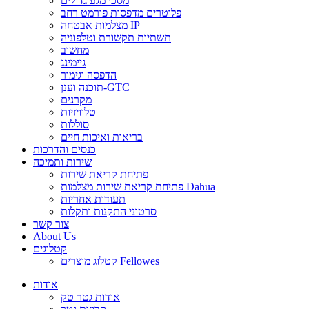
מסכי מגע גדולים
פלוטרים מדפסות פורמט רחב
מצלמות אבטחה IP
תשתיות תקשורת וטלפוניה
מחשוב
גיימינג
הדפסה וגימור
תוכנה וענן-GTC
מקרנים
טלוויזיות
סוללות
בריאות ואיכות חיים
כנסים והדרכות
שירות ותמיכה
פתיחת קריאת שירות
פתיחת קריאת שירות מצלמות Dahua
תעודות אחריות
סרטוני התקנות ותקלות
צור קשר
About Us
קטלוגים
קטלוג מוצרים Fellowes
אודות
אודות גטר טק