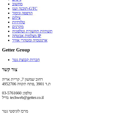
מחשוב
תוכנה וענן-GTC
הדפסה וגימור
צילום
טלוויזיות
מקרנים
תשתיות תקשורת וטלפוניה
מצלמות אבטחה IP
ארגונומיה ומטהרי אוויר
Getter Group
חברות קבוצת גטר
צור קשר
רחוב שמשון 7, קריית אריה
ת.ד 3901 ,פתח תקווה 4952706
טלפון: 03-5761660
techweb@getter.co.il
מייל:
מרכז לוגיסטי גטר