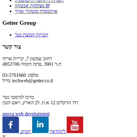
תשתיות תקשורת וטלפוניה
מצלמות אבטחה IP
ארגונומיה ומטהרי אוויר
Getter Group
חברות קבוצת גטר
צור קשר
רחוב שמשון 7, קריית אריה
ת.ד 3901 ,פתח תקווה 4952706
טלפון: 03-5761660
techweb@getter.co.il
מייל:
מרכז לוגיסטי גטר
רח' הדקלים 12 א.ת. לב הארץ, ראש העין
a
nova web development
יוטיוב
לינקדאין
X