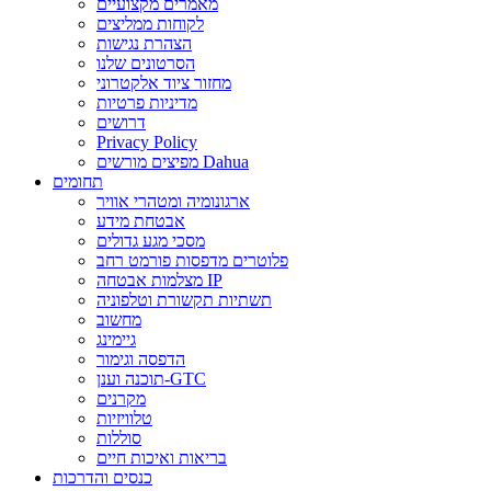
מאמרים מקצועיים
לקוחות ממליצים
הצהרת נגישות
הסרטונים שלנו
מחזור ציוד אלקטרוני
מדיניות פרטיות
דרושים
Privacy Policy
מפיצים מורשים Dahua
תחומים
ארגונומיה ומטהרי אוויר
אבטחת מידע
מסכי מגע גדולים
פלוטרים מדפסות פורמט רחב
מצלמות אבטחה IP
תשתיות תקשורת וטלפוניה
מחשוב
גיימינג
הדפסה וגימור
תוכנה וענן-GTC
מקרנים
טלוויזיות
סוללות
בריאות ואיכות חיים
כנסים והדרכות