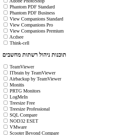
Adobe PhotoShop
Phantom PDF Standard
Phantom PDF Business
View Companions Standard
View Companions Pro
View Companions Premium
Acdsee
Think-cell
תוכנות ניהול רשתות מחשבים
TeamViewer
ITbrain by TeamViewer
Airbackup by TeamViewer
Monitis
PRTG Monitors
LogMeIn
Treesize Free
Treesize Professional
SQL Compare
NOD32 ESET
VMware
Scooter Beyond Compare