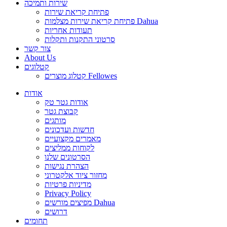
שירות ותמיכה
פתיחת קריאת שירות
פתיחת קריאת שירות מצלמות Dahua
תעודות אחריות
סרטוני התקנות ותקלות
צור קשר
About Us
קטלוגים
קטלוג מוצרים Fellowes
אודות
אודות גטר טק
קבוצת גטר
מותגים
חדשות ועדכונים
מאמרים מקצועיים
לקוחות ממליצים
הסרטונים שלנו
הצהרת נגישות
מחזור ציוד אלקטרוני
מדיניות פרטיות
Privacy Policy
מפיצים מורשים Dahua
דרושים
תחומים