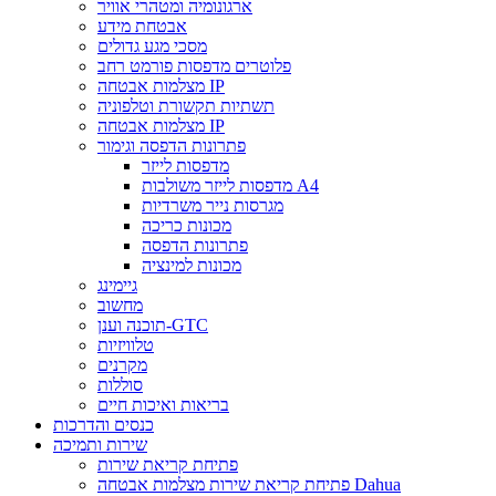
ארגונומיה ומטהרי אוויר
אבטחת מידע
מסכי מגע גדולים
פלוטרים מדפסות פורמט רחב
מצלמות אבטחה IP
תשתיות תקשורת וטלפוניה
מצלמות אבטחה IP
פתרונות הדפסה וגימור
מדפסות לייזר
מדפסות לייזר משולבות A4
מגרסות נייר משרדיות
מכונות כריכה
פתרונות הדפסה
מכונות למינציה
גיימינג
מחשוב
תוכנה וענן-GTC
טלוויזיות
מקרנים
סוללות
בריאות ואיכות חיים
כנסים והדרכות
שירות ותמיכה
פתיחת קריאת שירות
פתיחת קריאת שירות מצלמות אבטחה Dahua